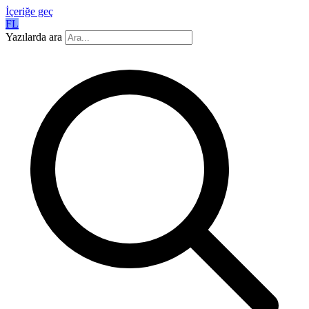
İçeriğe geç
FL
Yazılarda ara