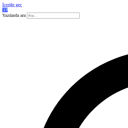
İçeriğe geç
FL
Yazılarda ara