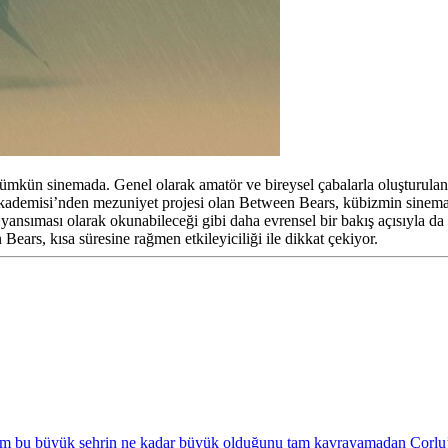
z mümkün sinemada. Genel olarak amatör ve bireysel çabalarla oluşturula
Akademisi’nden mezuniyet projesi olan Between Bears, kübizmin sinemaya
ansıması olarak okunabileceği gibi daha evrensel bir bakış açısıyla da
ars, kısa süresine rağmen etkileyiciliği ile dikkat çekiyor.
ım bu büyük şehrin ne kadar büyük olduğunu tam kavrayamadan Çorlu’ya