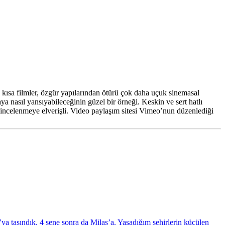
n kısa filmler, özgür yapılarından ötürü çok daha uçuk sinemasal
 nasıl yansıyabileceğinin güzel bir örneği. Keskin ve sert hatlı
 incelenmeye elverişli. Video paylaşım sitesi Vimeo’nun düzenlediği
 taşındık. 4 sene sonra da Milas’a. Yaşadığım şehirlerin küçülen