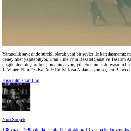
Yaratıcılık sayesinde sürekli olarak yeni bir şeyler ile karşılaşmamı
deneyimler yaşatabiliyor. Eran Hilleli’nin Bezalel Sanat ve Tasarım 
çizgilerden oluşturulmuş bu animasyon, yönetmenin iç dünyasının bir y
1. Vimeo Film Festivali’nde En İyi Kısa Aniamasyon seçilen Between Be
Kısa Film
short film
Nuri Şimşek
138 yazı
·
1990 yılında İstanbul’da doğdum. 13 yaşına kadar yaşadığ