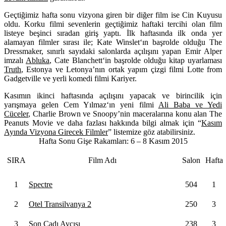
Geçtiğimiz hafta sonu vizyona giren bir diğer film ise
Cin Kuyusu
oldu. Korku filmi sevenlerin geçtiğimiz haftaki tercihi olan film
listeye beşinci sıradan giriş yaptı. İlk haftasında ilk onda yer
alamayan filmler sırası ile;
Kate Winslet
‘ın başrolde olduğu
The
Dressmaker
, sınırlı sayıdaki salonlarda açılışını yapan
Emir Alper
imzalı
Abluka
,
Cate Blanchett
‘in başrolde olduğu kitap uyarlaması
Truth
,
Estonya ve Letonya’nın ortak yapım çizgi filmi
Lotte from
Gadgetville
ve yerli komedi filmi
Kariyer
.
Kasımın ikinci haftasında açılışını yapacak ve birincilik için
yarışmaya gelen
Cem Yılmaz
‘ın yeni filmi
Ali Baba ve Yedi
Cüceler
,
Charlie Brown
ve
Snoopy
’nin maceralarına konu alan
The
Peanuts Movie
ve daha fazlası hakkında bilgi almak için “
Kasım
Ayında Vizyona Girecek Filmler
” listemize göz atabilirsiniz.
Hafta Sonu Gişe Rakamları: 6 – 8 Kasım 2015
SIRA
Film Adı
Salon
Hafta
1
Spectre
504
1
2
Otel Transilvanya 2
250
3
3
Son Cadı Avcısı
238
3