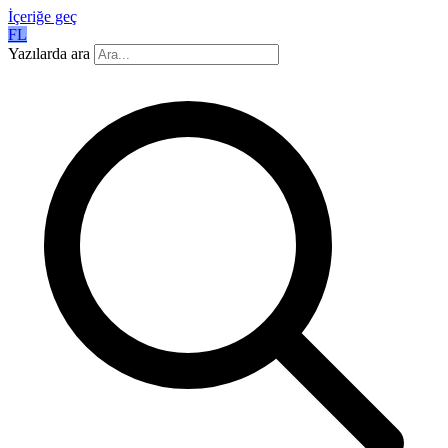
İçeriğe geç
FL
Yazılarda ara