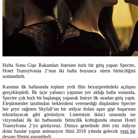
Hafta Sonu Gişe Rakamları listesine hızlı bir giriş yapan Spectre,
Hotel Transylvania 2’nun iki hafta boyunca süren birinciliğini
sonlandırdı.
Kasımın ilk haftasında toplam yedi film beyazperdedeki açılışını
gerçekleştirdi. İlk üçte yabancı yapımın yer aldığı hafta sonunda,
Spectre
çok hızlı bir başlangıç yaparak listeye ilk sıradan giriş yaptı.
Eleştirmenler tarafından beklenileni veremediği düşünülen Spectre
her şeye rağmen
Skyfall
‘un bir milyar doları aşan gişe başarısını
tekrarlayacak gibi görünüyor. Listemizin ikinci sırasında ise
vizyondaki ilk iki haftasında birincilik koltuğunda oturan
Hotel
Transylvana 2
‘yu görüyoruz. Dünya genelinde dört yüz milyon
dolar hasılat yapan animasyon filmi 2018 yılında gelecek
yeni bir
devam
filmini
garantiledi.