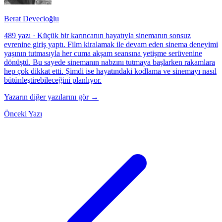
Berat Devecioğlu
489 yazı
·
Küçük bir karıncanın hayatıyla sinemanın sonsuz
evrenine giriş yaptı. Film kiralamak ile devam eden sinema deneyimi
yaşının tutmasıyla her cuma akşam seansına yetişme serüvenine
dönüştü. Bu sayede sinemanın nabzını tutmaya başlarken rakamlara
hep çok dikkat etti. Şimdi ise hayatındaki kodlama ve sinemayı nasıl
bütünleştirebileceğini planlıyor.
Yazarın diğer yazılarını gör →
Önceki Yazı