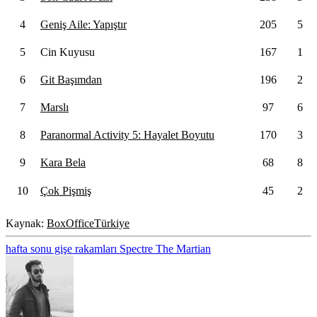
4
Geniş Aile: Yapıştır
205
5
5
Cin Kuyusu
167
1
6
Git Başımdan
196
2
7
Marslı
97
6
8
Paranormal Activity 5: Hayalet Boyutu
170
3
9
Kara Bela
68
8
10
Çok Pişmiş
45
2
Kaynak:
BoxOfficeTürkiye
hafta sonu gişe rakamları
Spectre
The Martian