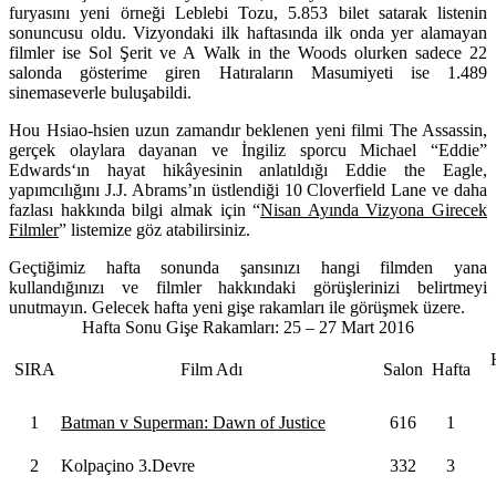
furyasını yeni örneği
Leblebi Tozu,
5.853
bilet satarak listenin
sonuncusu oldu. Vizyondaki ilk haftasında ilk onda yer alamayan
filmler ise
Sol Şerit
ve
A Walk in the Woods
olurken sadece
22
salonda gösterime giren
Hatıraların Masumiyeti
ise
1.489
sinemaseverle buluşabildi.
Hou Hsiao-hsien
uzun zamandır beklenen
yeni filmi
The Assassin
,
gerçek olaylara dayanan ve İngiliz sporcu
Michael “Eddie”
Edwards
‘ın hayat hikâyesinin anlatıldığı
Eddie the Eagle,
yapımcılığını J.J. Abrams’ın üstlendiği
10 Cloverfield Lane
ve daha
fazlası hakkında bilgi almak için “
Nisan Ayında Vizyona Girecek
Filmler
” listemize göz atabilirsiniz.
Geçtiğimiz hafta sonunda şansınızı hangi filmden yana
kullandığınızı ve filmler hakkındaki görüşlerinizi belirtmeyi
unutmayın. Gelecek hafta yeni gişe rakamları ile görüşmek üzere.
Hafta Sonu Gişe Rakamları: 25 – 27 Mart 2016
SIRA
Film Adı
Salon
Hafta
1
Batman v Superman: Dawn of Justice
616
1
2
Kolpaçino 3.Devre
332
3