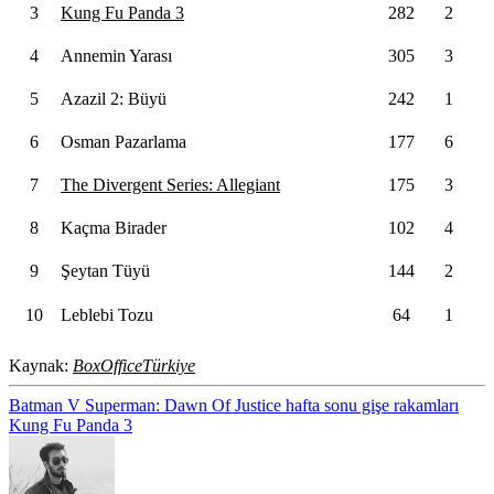
3
Kung Fu Panda 3
282
2
4
Annemin Yarası
305
3
5
Azazil 2: Büyü
242
1
6
Osman Pazarlama
177
6
7
The Divergent Series: Allegiant
175
3
8
Kaçma Birader
102
4
9
Şeytan Tüyü
144
2
10
Leblebi Tozu
64
1
Kaynak:
BoxOfficeTürkiye
Batman V Superman: Dawn Of Justice
hafta sonu gişe rakamları
Kung Fu Panda 3