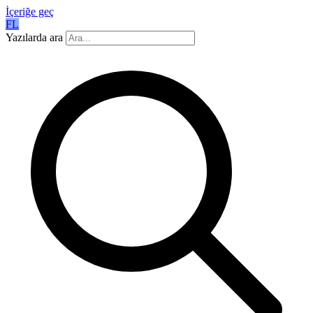
İçeriğe geç
FL
Yazılarda ara