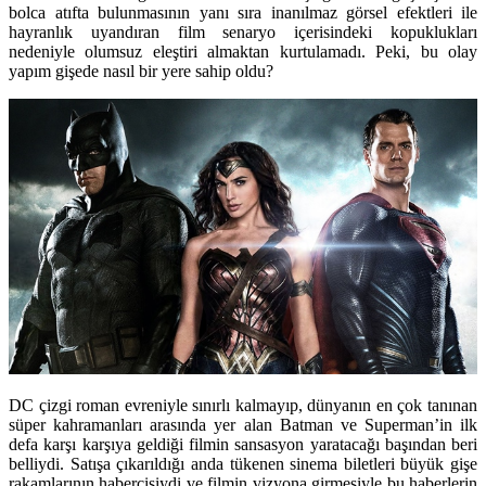
bolca atıfta bulunmasının yanı sıra inanılmaz görsel efektleri ile
hayranlık uyandıran film senaryo içerisindeki kopuklukları
nedeniyle olumsuz eleştiri almaktan kurtulamadı. Peki, bu olay
yapım gişede nasıl bir yere sahip oldu?
DC çizgi roman evreniyle sınırlı kalmayıp, dünyanın en çok tanınan
süper kahramanları arasında yer alan
Batman
ve
Superman
’in ilk
defa karşı karşıya geldiği filmin sansasyon yaratacağı başından beri
belliydi. Satışa çıkarıldığı anda tükenen sinema biletleri büyük gişe
rakamlarının habercisiydi ve filmin vizyona girmesiyle bu haberlerin