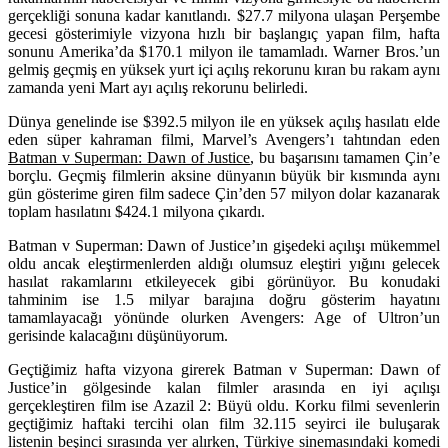
gerçekliği sonuna kadar kanıtlandı.
$
27.7
milyona ulaşan Perşembe
gecesi gösterimiyle vizyona hızlı bir başlangıç yapan film, hafta
sonunu Amerika’da
$170.1
milyon ile tamamladı.
Warner Bros.
’un
gelmiş geçmiş en yüksek yurt içi açılış rekorunu kıran bu rakam aynı
zamanda yeni Mart ayı açılış rekorunu belirledi.
Dünya genelinde ise
$392.5
milyon ile en yüksek açılış hasılatı elde
eden süper kahraman filmi,
Marvel’s Avengers
’ı tahtından eden
Batman v Superman: Dawn of Justice
, bu başarısını tamamen Çin’e
borçlu. Geçmiş filmlerin aksine dünyanın büyük bir kısmında aynı
gün gösterime giren film sadece Çin’den 57 milyon dolar kazanarak
toplam hasılatını
$424.1
milyona çıkardı.
Batman v Superman: Dawn of Justice’ın gişedeki açılışı mükemmel
oldu ancak eleştirmenlerden aldığı olumsuz eleştiri yığını gelecek
hasılat rakamlarını etkileyecek gibi görünüyor. Bu konudaki
tahminim ise
1.5 milyar
barajına doğru gösterim hayatını
tamamlayacağı yönünde olurken
Avengers: Age of Ultron
’un
gerisinde kalacağını düşünüyorum.
Geçtiğimiz hafta vizyona girerek Batman v Superman: Dawn of
Justice’in gölgesinde kalan filmler arasında en iyi açılışı
gerçekleştiren film ise
Azazil 2: Büyü
oldu. Korku filmi sevenlerin
geçtiğimiz haftaki tercihi olan film
32.115
seyirci ile buluşarak
listenin beşinci sırasında yer alırken, Türkiye sinemasındaki komedi