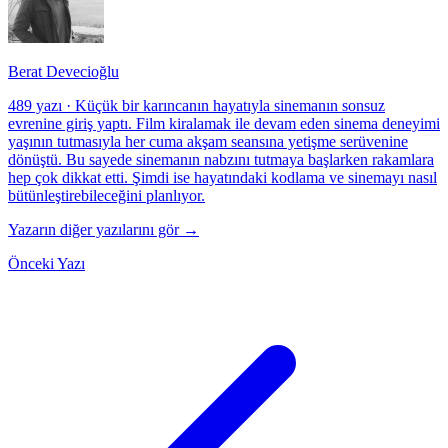
Berat Devecioğlu
489 yazı
·
Küçük bir karıncanın hayatıyla sinemanın sonsuz
evrenine giriş yaptı. Film kiralamak ile devam eden sinema deneyimi
yaşının tutmasıyla her cuma akşam seansına yetişme serüvenine
dönüştü. Bu sayede sinemanın nabzını tutmaya başlarken rakamlara
hep çok dikkat etti. Şimdi ise hayatındaki kodlama ve sinemayı nasıl
bütünleştirebileceğini planlıyor.
Yazarın diğer yazılarını gör →
Önceki Yazı