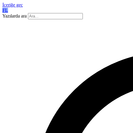
İçeriğe geç
FL
Yazılarda ara