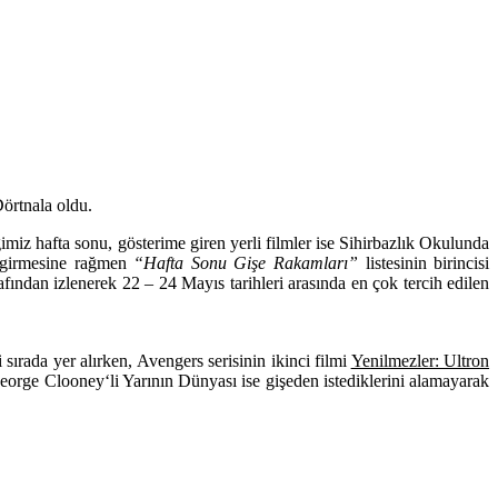
Dörtnala oldu.
imiz hafta sonu, gösterime giren yerli filmler ise
Sihirbazlık Okulunda
 girmesine rağmen
“Hafta Sonu Gişe Rakamları”
listesinin birincisi
rafından izlenerek 22 – 24 Mayıs tarihleri arasında en çok tercih edilen
 sırada yer alırken,
Avengers
serisinin ikinci filmi
Yenilmezler: Ultron
eorge Clooney
‘li
Yarının Dünyası
ise gişeden istediklerini alamayarak