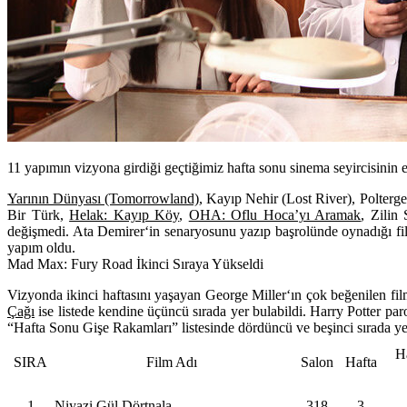
11 yapımın vizyona girdiği geçtiğimiz hafta sonu sinema seyircisinin 
Yarının Dünyası (Tomorrowland)
,
Kayıp Nehir (Lost River)
,
Polterge
Bir Türk
,
Helak: Kayıp Köy
,
OHA: Oflu Hoca’yı Aramak
,
Zilin 
değişmedi.
Ata Demirer
‘in senaryosunu yazıp başrolünde oynadığı f
yapım oldu.
Mad Max: Fury Road İkinci Sıraya Yükseldi
Vizyonda ikinci haftasını yaşayan
George Miller
‘ın çok beğenilen fi
Çağı
ise listede kendine üçüncü sırada yer bulabildi.
Harry Potter
paro
“Hafta Sonu Gişe Rakamları” listesinde dördüncü ve beşinci sırada yer
H
SIRA
Film Adı
Salon
Hafta
1
Niyazi Gül Dörtnala
318
3