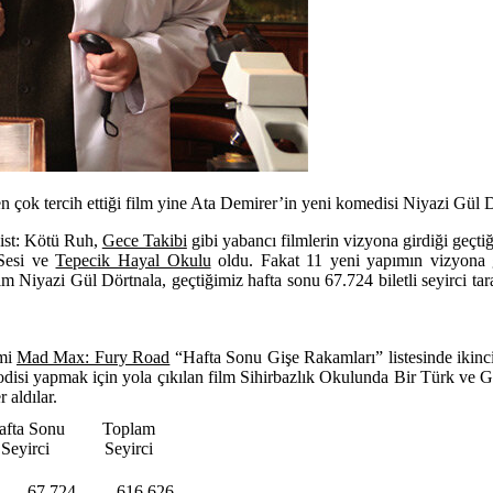
en çok tercih ettiği film yine Ata Demirer’in yeni komedisi Niyazi Gül 
ist: Kötü Ruh
,
Gece Takibi
gibi yabancı filmlerin vizyona girdiği geçtiğ
Sesi
ve
Tepecik Hayal Okulu
oldu. Fakat 11 yeni yapımın vizyona
ilm
Niyazi Gül Dörtnala
, geçtiğimiz hafta sonu 67.724 biletli seyirci ta
lmi
Mad Max: Fury Road
“Hafta Sonu Gişe Rakamları” listesinde ikinci
disi yapmak için yola çıkılan film
Sihirbazlık Okulunda Bir Türk
ve
G
 aldılar.
afta Sonu
Toplam
Seyirci
Seyirci
67.724
616.626