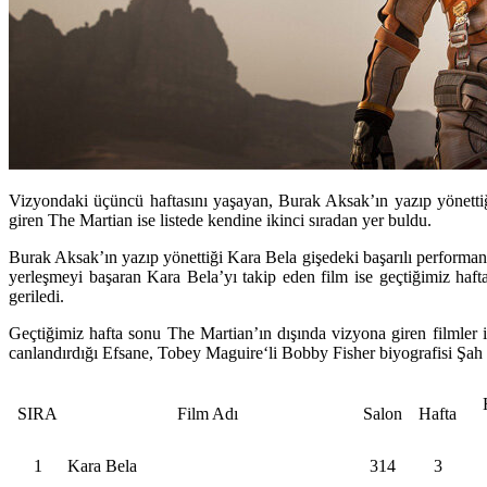
Vizyondaki üçüncü haftasını yaşayan, Burak Aksak’ın yazıp yönettiği
giren The Martian ise listede kendine ikinci sıradan yer buldu.
Burak Aksak’ın yazıp yönettiği
Kara Bela
gişedeki başarılı performan
yerleşmeyi başaran Kara Bela’yı takip eden film ise geçtiğimiz haf
geriledi.
Geçtiğimiz hafta sonu The Martian’ın dışında vizyona giren filmler i
canlandırdığı
Efsane
,
Tobey Maguire
‘li
Bobby Fisher
biyografisi
Şah
SIRA
Film Adı
Salon
Hafta
1
Kara Bela
314
3