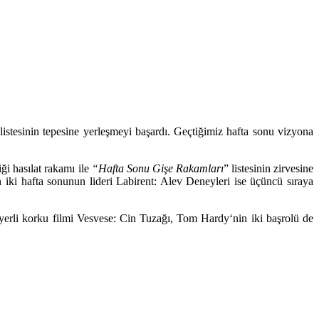
istesinin tepesine yerleşmeyi başardı. Geçtiğimiz hafta sonu vizyona
ği hasılat rakamı ile
“Hafta Sonu Gişe Rakamları
” listesinin zirvesine
 iki hafta sonunun lideri
Labirent: Alev Deneyleri
ise üçüncü sıraya
 yerli korku filmi
Vesvese: Cin Tuzağı
,
Tom Hardy
‘nin iki başrolü de