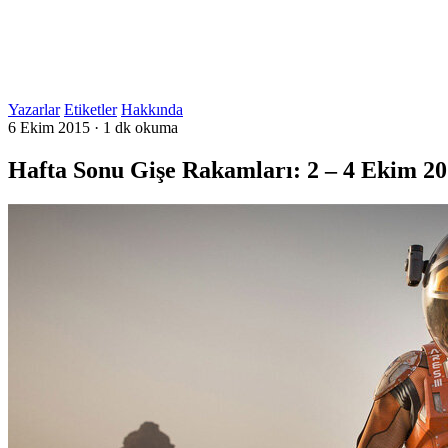
Yazarlar
Etiketler
Hakkında
6 Ekim 2015
·
1 dk okuma
Hafta Sonu Gişe Rakamları: 2 – 4 Ekim 2