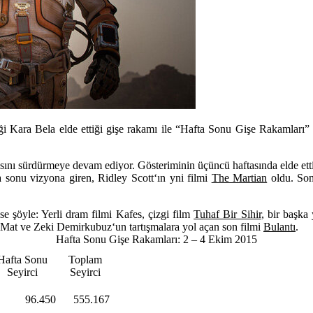
 Kara Bela elde ettiği gişe rakamı ile “Hafta Sonu Gişe Rakamları” l
sını sürdürmeye devam ediyor. Gösteriminin üçüncü haftasında elde etti
ta sonu vizyona giren,
Ridley Scott
‘ın yni filmi
The Martian
oldu. Son
se şöyle: Yerli dram filmi
Kafes
, çizgi film
Tuhaf Bir Sihir
, bir başka
 Mat
ve
Zeki Demirkubuz
‘un tartışmalara yol açan son filmi
Bulantı
.
Hafta Sonu Gişe Rakamları: 2 – 4 Ekim 2015
Hafta Sonu
Toplam
Seyirci
Seyirci
96.450
555.167