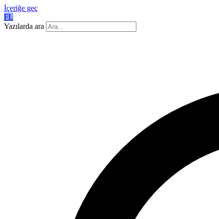
İçeriğe geç
FL
Yazılarda ara