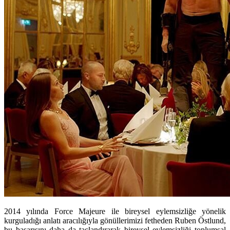
2014 yılında Force Majeure ile bireysel eylemsizliğe yönelik
kurguladığı anlatı aracılığıyla gönüllerimizi fetheden Ruben Östlund,
bu başarısını daha da taçlandırarak bireysel eylemsizliği toplumsal