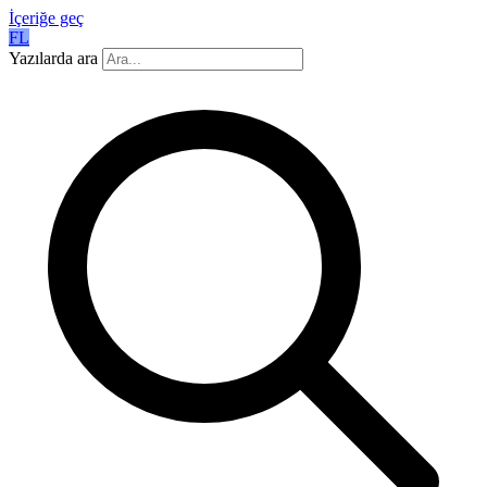
İçeriğe geç
FL
Yazılarda ara