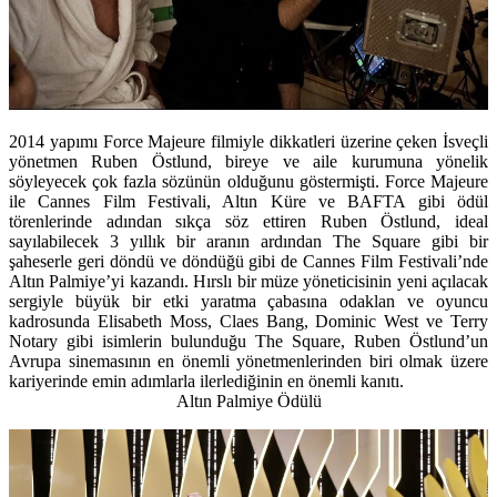
2014 yapımı Force Majeure filmiyle dikkatleri üzerine çeken İsveçli
yönetmen Ruben Östlund
,
bireye ve aile kurumuna yönelik
söyleyecek çok fazla sözünün olduğunu göstermişti. Force Majeure
ile Cannes Film Festivali, Altın Küre ve BAFTA gibi ödül
törenlerinde adından sıkça söz ettiren Ruben Östlund, ideal
sayılabilecek 3 yıllık bir aranın ardından The Square gibi bir
şaheserle geri döndü ve döndüğü gibi de Cannes Film Festivali’nde
Altın Palmiye’yi kazandı. Hırslı bir müze yöneticisinin yeni açılacak
sergiyle büyük bir etki yaratma çabasına odaklan ve oyuncu
kadrosunda Elisabeth Moss, Claes Bang, Dominic West ve Terry
Notary gibi isimlerin bulunduğu The Square, Ruben Östlund’un
Avrupa sinemasının en önemli yönetmenlerinden biri olmak üzere
kariyerinde emin adımlarla ilerlediğinin en önemli kanıtı.
Altın Palmiye Ödülü