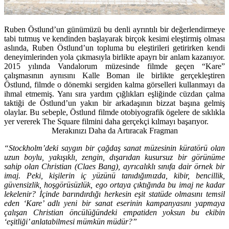
Ruben Östlund’un günümüzü bu denli ayrıntılı bir değerlendirmeye
tabi tutmuş ve kendinden başlayarak birçok kesimi eleştirmiş olması
aslında, Ruben Östlund’un topluma bu eleştirileri getirirken kendi
deneyimlerinden yola çıkmasıyla birlikte apayrı bir anlam kazanıyor.
2015 yılında Vandalorum müzesinde filmde geçen “Kare”
çalışmasının aynısını Kalle Boman ile birlikte gerçekleştiren
Östlund, filmde o dönemki sergiden kalma görselleri kullanmayı da
ihmal etmemiş. Yanı sıra yardım çığlıkları eşliğinde cüzdan çalma
taktiği de Östlund’un yakın bir arkadaşının bizzat başına gelmiş
olaylar. Bu sebeple, Östlund filmde otobiyografik ögelere de sıklıkla
yer vererek The Square filmini daha gerçekçi kılmayı başarıyor.
Merakınızı Daha da Artıracak Fragman
“Stockholm’deki saygın bir çağdaş sanat müzesinin küratörü olan
uzun boylu, yakışıklı, zengin, dışarıdan kusursuz bir görünüme
sahip olan Christian (Claes Bang), ayrıcalıklı sınıfa dair örnek bir
imaj. Peki, kişilerin iç yüzünü tanıdığımızda, kibir, bencillik,
güvensizlik, hoşgörüsüzlük, ego ortaya çıktığında bu imaj ne kadar
lekelenir? İçinde barındırdığı herkesin eşit statüde olmasını temsil
eden ‘Kare’ adlı yeni bir sanat eserinin kampanyasını yapmaya
çalışan Christian öncülüğündeki empatiden yoksun bu ekibin
‘eşitliği’ anlatabilmesi mümkün müdür?”