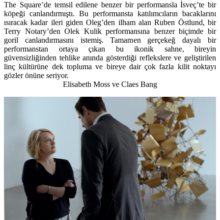
The Square’de temsil edilene benzer bir performansla İsveç’te bir
köpeği canlandırmıştı. Bu performansta katılımcıların bacaklarını
ısıracak kadar ileri giden Oleg’den ilham alan Ruben Östlund, bir
Terry Notary’den Olek Kulik performansına benzer biçimde bir
goril canlandırmasını istemiş. Tamamen gerçekeğ dayalı bir
performanstan ortaya çıkan bu ikonik sahne, bireyin
güvensizliğinden tehlike anında gösterdiği reflekslere ve geliştirilen
linç kültürüne dek topluma ve bireye dair çok fazla kilit noktayı
gözler önüne seriyor.
Elisabeth Moss ve Claes Bang