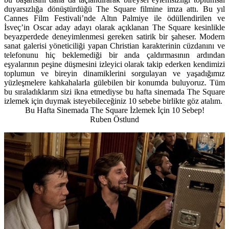
duyarsızlığa dönüştürdüğü The Square filmine imza attı. Bu yıl
Cannes Film Festivali’nde Altın Palmiye ile ödüllendirilen ve
İsveç’in Oscar aday adayı olarak açıklanan The Square kesinlikle
beyazperdede deneyimlenmesi gereken satirik bir şaheser. Modern
sanat galerisi yöneticiliği yapan Christian karakterinin cüzdanını ve
telefonunu hiç beklemediği bir anda çaldırmasının ardından
eşyalarının peşine düşmesini izleyici olarak takip ederken kendimizi
toplumun ve bireyin dinamiklerini sorgulayan ve yaşadığımız
yüzleşmelere kahkahalarla gülebilen bir konumda buluyoruz. Tüm
bu sıraladıklarım sizi ikna etmediyse bu hafta sinemada The Square
izlemek için duymak isteyebileceğiniz 10 sebebe birlikte göz atalım.
Bu Hafta Sinemada The Square İzlemek İçin 10 Sebep!
Ruben Östlund