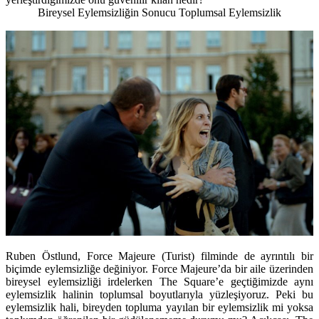
Bireysel Eylemsizliğin Sonucu Toplumsal Eylemsizlik
Ruben Östlund, Force Majeure (Turist) filminde de ayrıntılı bir
biçimde eylemsizliğe değiniyor. Force Majeure’da bir aile üzerinden
bireysel eylemsizliği irdelerken The Square’e geçtiğimizde aynı
eylemsizlik halinin toplumsal boyutlarıyla yüzleşiyoruz. Peki bu
eylemsizlik hali, bireyden topluma yayılan bir eylemsizlik mi yoksa