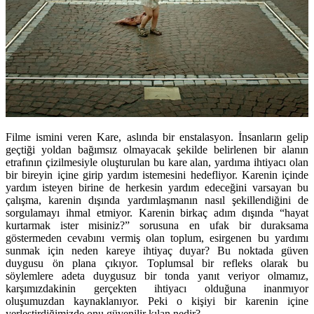
Filme ismini veren Kare, aslında bir enstalasyon. İnsanların gelip
geçtiği yoldan bağımsız olmayacak şekilde belirlenen bir alanın
etrafının çizilmesiyle oluşturulan bu kare alan, yardıma ihtiyacı olan
bir bireyin içine girip yardım istemesini hedefliyor. Karenin içinde
yardım isteyen birine de herkesin yardım edeceğini varsayan bu
çalışma, karenin dışında yardımlaşmanın nasıl şekillendiğini de
sorgulamayı ihmal etmiyor. Karenin birkaç adım dışında “hayat
kurtarmak ister misiniz?” sorusuna en ufak bir duraksama
göstermeden cevabını vermiş olan toplum, esirgenen bu yardımı
sunmak için neden kareye ihtiyaç duyar? Bu noktada güven
duygusu ön plana çıkıyor. Toplumsal bir refleks olarak bu
söylemlere adeta duygusuz bir tonda yanıt veriyor olmamız,
karşımızdakinin gerçekten ihtiyacı olduğuna inanmıyor
oluşumuzdan kaynaklanıyor. Peki o kişiyi bir karenin içine
yerleştirdiğimizde onu güvenilir kılan nedir?