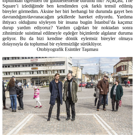
toplumdan öğrenilen bir güdülenememe durumu mu? Açıkçası, The
Square’i izlediğimde ben kendimden çok farklı temsil edilmiş
bireyler görmedim. Aksine her biri herhangi bir durumda gayet ben
davrandığım/davranacağım şekillerde hareket ediyordu. Yardıma
ihtiyacı olduğunu söyleyen bir insana bugün İstanbul’da kaçımız
durup yardım ediyoruz? Yardım çağrıları bir noktadan sonra
zihnimizde suistimal edilmeyle eşdeğer biçimlerde algılanır duruma
geliyor. Bu da bizi kendine dönük eylemsiz bireyler olmaya
dolayısıyla da toplumsal bir eylemsizliğe sürüklüyor.
Otobiyografik Esintiler Taşıması