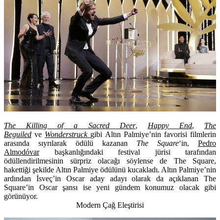
The Killing of a Sacred Deer
,
Happy End
,
The
Beguiled
ve
Wonderstruck
gibi Altın Palmiye’nin favorisi filmlerin
arasında sıyrılarak ödülü kazanan
The Square
‘in,
Pedro
Almodóvar
başkanlığındaki festival jürisi tarafından
ödüllendirilmesinin sürpriz olacağı söylense de The Square,
hakettiği şekilde Altın Palmiye ödülünü kucakladı. Altın Palmiye’nin
ardından İsveç’in Oscar aday adayı olarak da açıklanan The
Square’in Oscar şansı ise yeni gündem konumuz olacak gibi
görünüyor.
Modern Çağ Eleştirisi