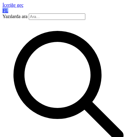
İçeriğe geç
FL
Yazılarda ara