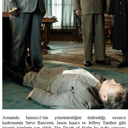
Armando Iannucci’nin yönetmenliğini üstlendiği, oyuncu
kadrosunda Steve Buscemi, Jason Isaacs ve Jeffrey Tambor gibi
önemli isimlerin yer aldığı The Death of Stalin bu hafta vizyona