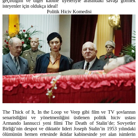
geçirdiğini ve diğer kabine üyeleriyle arasındaki savaşı görmek
isteyenler için oldukça ideal!
Politik Hiciv Komedisi
The Thick of It, In the Loop ve Veep gibi film ve TV şovlarının
senaristliğini ve yönetmenliğini üstlenen politik hiciv ustası
Armando Iannucci yeni filmi The Death of Stalin’de; Sovyetler
Birliği’nin despot ve diktatör lideri Joseph Stalin’in 1953 yılındaki
ölümünün hemen ertesinde iktidar kabinesinde yer alan isimlerin