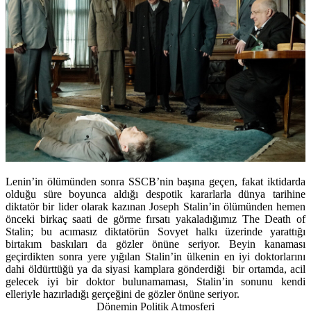
Lenin’in ölümünden sonra SSCB’nin başına geçen, fakat iktidarda
olduğu süre boyunca aldığı despotik kararlarla dünya tarihine
diktatör bir lider olarak kazınan Joseph Stalin’in ölümünden hemen
önceki birkaç saati de görme fırsatı yakaladığımız The Death of
Stalin; bu acımasız diktatörün Sovyet halkı üzerinde yarattığı
birtakım baskıları da gözler önüne seriyor. Beyin kanaması
geçirdikten sonra yere yığılan Stalin’in ülkenin en iyi doktorlarını
dahi öldürttüğü ya da siyasi kamplara gönderdiği bir ortamda, acil
gelecek iyi bir doktor bulunamaması, Stalin’in sonunu kendi
elleriyle hazırladığı gerçeğini de gözler önüne seriyor.
Dönemin Politik Atmosferi