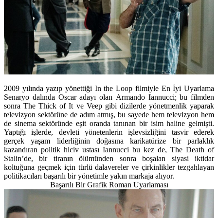
2009 yılında yazıp yönettiği In the Loop filmiyle En İyi Uyarlama
Senaryo dalında Oscar adayı olan Armando Iannucci;
bu filmden
sonra The Thick of It ve Veep gibi dizilerde yönetmenlik yaparak
televizyon sektörüne de adım atmış, bu sayede hem televizyon hem
de sinema sektöründe eşit oranda tanınan bir isim haline gelmişti.
Yaptığı işlerde, devleti yönetenlerin işlevsizliğini tasvir ederek
gerçek yaşam liderliğinin doğasına karikatürize bir parlaklık
kazandıran politik hiciv ustası Iannucci bu kez de, The Death of
Stalin’de, bir tiranın ölümünden sonra boşalan siyasi iktidar
koltuğuna geçmek için türlü dalavereler ve çirkinlikler tezgahlayan
politikacıları başarılı bir yönetimle yakın markaja alıyor.
Başarılı Bir Grafik Roman Uyarlaması