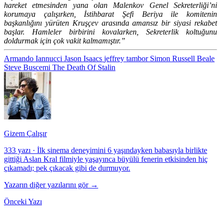
hareket etmesinden yana olan Malenkov Genel Sekreterliği’ni
korumaya çalışırken, İstihbarat Şefi Beriya ile komitenin
başkanlığını yürüten Kruşçev arasında amansız bir siyasi rekabet
başlar. Hamleler birbirini kovalarken, Sekreterlik koltuğunu
doldurmak için çok vakit kalmamıştır.”
Armando Iannucci
Jason Isaacs
jeffrey tambor
Simon Russell Beale
Steve Buscemi
The Death Of Stalin
Gizem Çalışır
333 yazı
·
İlk sinema deneyimini 6 yaşındayken babasıyla birlikte
gittiği Aslan Kral filmiyle yaşayınca büyülü fenerin etkisinden hiç
çıkamadı; pek çıkacak gibi de durmuyor.
Yazarın diğer yazılarını gör →
Önceki Yazı