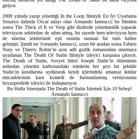
giriyor.
2009 yılında yazıp yönettiği In the Loop filmiyle En İyi Uyarlama
Senaryo dalında Oscar adayı olan
Armando Iannucci;
bu filmden
sonra The Thick of It ve Veep gibi dizilerde yönetmenlik yaparak
televizyon sektörüne de adım atmış, bu sayede hem televizyon hem
de sinema sektöründe eşit oranda tanınan bir isim haline
gelmişti. Şimdi ise Armando Iannucci, uzun bir aradan sonra
Fabien
Nury
ve
Thierry Robin
‘in aynı adlı grafik romanından sinemaya
uyarlanan The Death Of Stalin filmiyle izleyici karşısına çıkıyor.
The Death of Stalin, Sovyet lideri Joseph Stalin’in ölümünün
ardından yönetim kadrosundaki isimlerin her şeyi bir şekilde
Stalin’in kurallarına uydurarak kendi içlerindeki amansız iktidar
mücadelesinin kara komedi ile harmanlanmış versiyonunu
beyazperdede izleyici ile buluşturuyor.
Bu Hafta Sinemada The Death of Stalin İzlemek İçin 10 Sebep!
Armando Iannucci