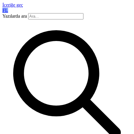
İçeriğe geç
FL
Yazılarda ara