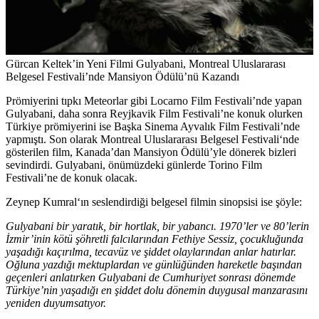
Gürcan Keltek’in Yeni Filmi Gulyabani, Montreal Uluslararası
Belgesel Festivali’nde Mansiyon Ödülü’nü Kazandı
Prömiyerini tıpkı Meteorlar gibi Locarno Film Festivali’nde yapan
Gulyabani, daha sonra Reyjkavik Film Festivali’ne konuk olurken
Türkiye prömiyerini ise Başka Sinema Ayvalık Film Festivali’nde
yapmıştı. Son olarak
Montreal Uluslararası Belgesel Festivali
‘nde
gösterilen film, Kanada’dan Mansiyon Ödülü’yle dönerek bizleri
sevindirdi. Gulyabani, önümüzdeki günlerde Torino Film
Festivali’ne de konuk olacak.
Zeynep Kumral
‘ın seslendirdiği belgesel filmin sinopsisi ise şöyle:
Gulyabani bir yaratık, bir hortlak, bir yabancı. 1970’ler ve 80’lerin
İzmir’inin kötü şöhretli falcılarından Fethiye Sessiz, çocukluğunda
yaşadığı kaçırılma, tecavüz ve şiddet olaylarından anlar hatırlar.
Oğluna yazdığı mektuplardan ve günlüğünden hareketle başından
geçenleri anlatırken Gulyabani de Cumhuriyet sonrası dönemde
Türkiye’nin yaşadığı en şiddet dolu dönemin duygusal manzarasını
yeniden duyumsatıyor.