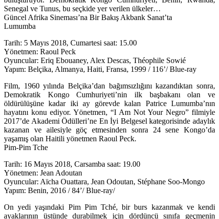
Senegal ve Tunus, bu seçkide yer verilen ülkeler…
Güncel Afrika Sineması’na Bir Bakış Akbank Sanat’ta
Lumumba
Tarih: 5 Mayıs 2018, Cumartesi saat: 15.00
Yönetmen: Raoul Peck
Oyuncular: Eriq Ebouaney, Alex Descas, Théophile Sowié
Yapım: Belçika, Almanya, Haiti, Fransa, 1999 / 116’/ Blue-ray
Film, 1960 yılında Belçika’dan bağımsızlığını kazandıktan sonra,
Demokratik Kongo Cumhuriyeti’nin ilk başbakanı olan ve
öldürülüşüne kadar iki ay görevde kalan Patrice Lumumba’nın
hayatını konu ediyor. Yönetmen, “I Am Not Your Negro” filmiyle
2017’de Akademi Ödülleri’ne En İyi Belgesel kategorisinde adaylık
kazanan ve ailesiyle göç etmesinden sonra 24 sene Kongo’da
yaşamış olan Haitili yönetmen Raoul Peck.
Pim-Pim Tche
Tarih: 16 Mayıs 2018, Carsamba saat: 19.00
Yönetmen: Jean Adoutan
Oyuncular: Aïcha Ouattara, Jean Odoutan, Stéphane Soo-Mongo
Yapım: Benin, 2016 / 84’/ Blue-ray/
On yedi yaşındaki Pim Pim Tché, bir burs kazanmak ve kendi
ayaklarının üstünde durabilmek için dördüncü sınıfa geçmenin