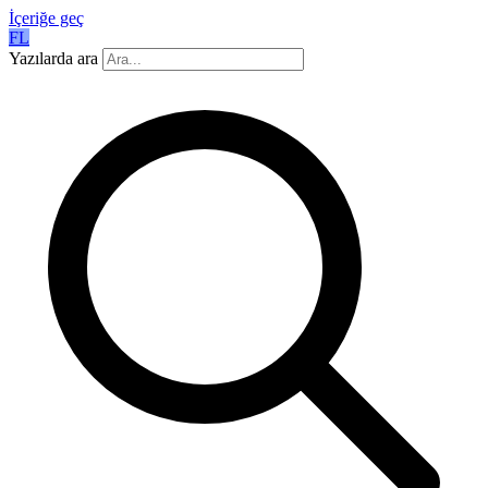
İçeriğe geç
FL
Yazılarda ara