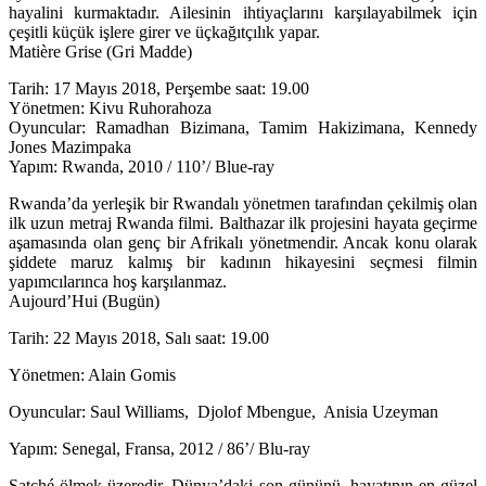
hayalini kurmaktadır. Ailesinin ihtiyaçlarını karşılayabilmek için
çeşitli küçük işlere girer ve üçkağıtçılık yapar.
Matière Grise (Gri Madde)
Tarih: 17 Mayıs 2018, Perşembe saat: 19.00
Yönetmen: Kivu Ruhorahoza
Oyuncular: Ramadhan Bizimana, Tamim Hakizimana, Kennedy
Jones Mazimpaka
Yapım: Rwanda, 2010 / 110’/ Blue-ray
Rwanda’da yerleşik bir Rwandalı yönetmen tarafından çekilmiş olan
ilk uzun metraj Rwanda filmi. Balthazar ilk projesini hayata geçirme
aşamasında olan genç bir Afrikalı yönetmendir. Ancak konu olarak
şiddete maruz kalmış bir kadının hikayesini seçmesi filmin
yapımcılarınca hoş karşılanmaz.
Aujourd’Hui (Bugün)
Tarih
: 22 Mayıs 2018, Salı saat: 19.00
Yönetmen:
Alain Gomis
Oyuncular:
Saul Williams, Djolof Mbengue, Anisia Uzeyman
Yapım:
Senegal, Fransa, 2012 / 86’/ Blu-ray
Satché ölmek üzeredir. Dünya’daki son gününü, hayatının en güzel