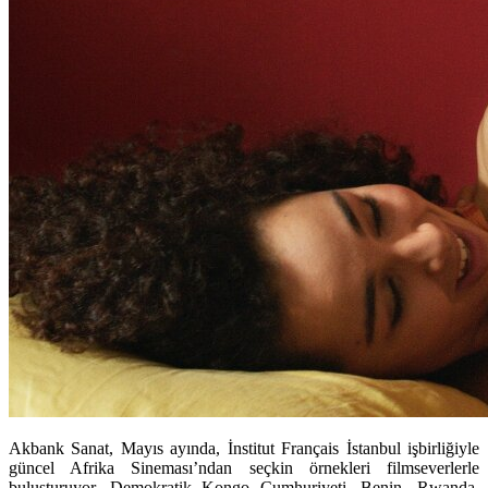
Akbank Sanat, Mayıs ayında, İnstitut Français İstanbul işbirliğiyle
güncel Afrika Sineması’ndan seçkin örnekleri filmseverlerle
buluşturuyor. Demokratik Kongo Cumhuriyeti, Benin, Rwanda,