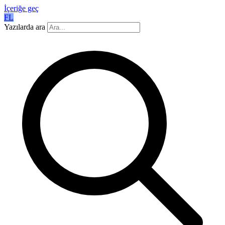
İçeriğe geç
FL
Yazılarda ara