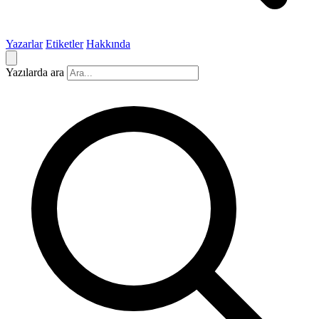
Yazarlar
Etiketler
Hakkında
Yazılarda ara