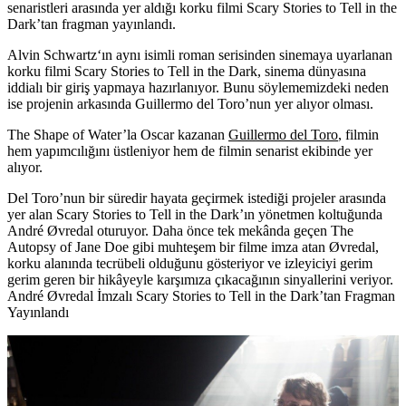
senaristleri arasında yer aldığı korku filmi Scary Stories to Tell in the
Dark’tan fragman yayınlandı.
Alvin Schwartz‘ın aynı isimli roman serisinden sinemaya uyarlanan
korku filmi
Scary Stories to Tell in the Dark
, sinema dünyasına
iddialı bir giriş yapmaya hazırlanıyor. Bunu söylememizdeki neden
ise projenin arkasında
Guillermo del Toro
’nun yer alıyor olması.
The Shape of Water’la Oscar kazanan
Guillermo del Toro
, filmin
hem yapımcılığını üstleniyor hem de filmin senarist ekibinde yer
alıyor.
Del Toro’nun bir süredir hayata geçirmek istediği projeler arasında
yer alan Scary Stories to Tell in the Dark’ın yönetmen koltuğunda
André Øvredal
oturuyor. Daha önce tek mekânda geçen The
Autopsy of Jane Doe gibi muhteşem bir filme imza atan Øvredal,
korku alanında tecrübeli olduğunu gösteriyor ve izleyiciyi gerim
gerim geren bir hikâyeyle karşımıza çıkacağının sinyallerini veriyor.
André Øvredal İmzalı Scary Stories to Tell in the Dark’tan Fragman
Yayınlandı