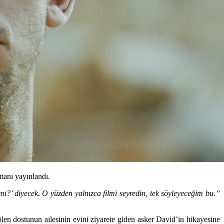
manı yayınlandı.
mi?’ diyecek. O yüzden yalnızca filmi seyredin, tek söyleyeceğim bu.”
 ölen dostunun ailesinin evini ziyarete giden asker David’in hikayesine