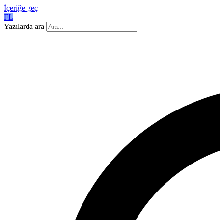
İçeriğe geç
FL
Yazılarda ara