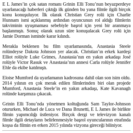
E L James’in çok satan romanı Grinin Elli Tonu’nun beyazperdeye
uyarlanacağı haberleri çıktığı ilk günden bu yana filmle ilgili birçok
konu konuşuluyor. İlk olarak Christian Grey rolü için Charlie
Hunnam ismi açıklanmış ardından oyuncunun rol aldığı filmlerin
takviminin uyuşmaması sebebiyle başrol için yeni bir aranmaya
başlanmıştı. Sonuç olarak uzun süre konuşulacak Grey rolü için
Jamie Dorman isminde karar kılındı.
Merakla beklenen bu film uyarlamasında, Anastasia Steele
rolündeyse Dakota Johnson yer alacak. Christian’ın erkek kardeşi
Elliot rolüyle Luke Grimes, Anastasia’nın en yakın arkadaşı José
rolüyle Victor Rasuk ve Anastasia’nın annesi Carla rolüyle Jennifer
Ehle da ekibe katılmıştı.
Eloise Mumford da uyarlamanın kadrosuna dahil olan son isim oldu.
2014 yılının en çok merak edilen filmlerinden biri olan projede
Mumford, Anastasia Steele’in en yakın arkadaşı, Kate Kavanagh
rolünde karşımıza çıkacak.
Grinin Elli Tonu’nda yönetmen koltuğunda Sam Taylor-Johnson
otururken, Michael de Luca ve Dana Brunetti, E L James ile birlikte
filmin yapımcılığı üstleniyor. Birçok dergi ve televizyon kanalı
filmle ilgili detayların belirlenmesiyle başrol oyuncularının etrafında
koşsa da filmin en erken 2015 yılında vizyona gireceği biliniyor.