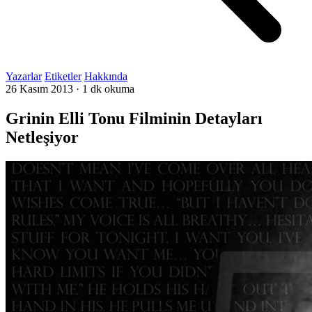
Yazarlar
Etiketler
Hakkında
26 Kasım 2013
·
1 dk okuma
Grinin Elli Tonu Filminin Detayları
Netleşiyor