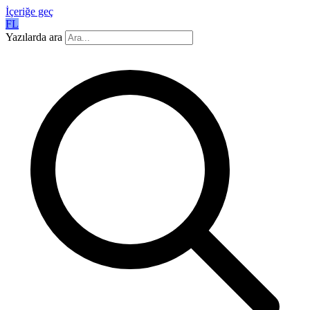
İçeriğe geç
FL
Yazılarda ara