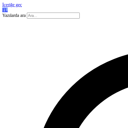
İçeriğe geç
FL
Yazılarda ara