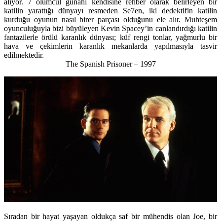
alıyor. 7 ölümcül günahı kendisine rehber olarak belirleyen bir
katilin yarattığı dünyayı resmeden Se7en, iki dedektifin katilin
kurduğu oyunun nasıl birer parçası olduğunu ele alır. Muhteşem
oyunculuğuyla bizi büyüleyen Kevin Spacey’in canlandırdığı katilin
fantazilerle örülü karanlık dünyası; küf rengi tonlar, yağmurlu bir
hava ve çekimlerin karanlık mekanlarda yapılmasıyla tasvir
edilmektedir.
The Spanish Prisoner – 1997
Sıradan bir hayat yaşayan oldukça saf bir mühendis olan Joe, bir