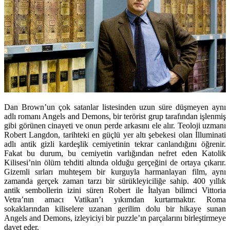
Dan Brown’un çok satanlar listesinden uzun süre düşmeyen aynı
adlı romanı Angels and Demons, bir terörist grup tarafından işlenmiş
gibi görünen cinayeti ve onun perde arkasını ele alır. Teoloji uzmanı
Robert Langdon, tarihteki en güçlü yer altı şebekesi olan İlluminati
adlı antik gizli kardeşlik cemiyetinin tekrar canlandığını öğrenir.
Fakat bu durum, bu cemiyetin varlığından nefret eden Katolik
Kilisesi’nin ölüm tehditi altında olduğu gerçeğini de ortaya çıkarır.
Gizemli sırları muhteşem bir kurguyla harmanlayan film, aynı
zamanda gerçek zaman tarzı bir sürükleyiciliğe sahip. 400 yıllık
antik sembollerin izini süren Robert ile İtalyan bilimci Vittoria
Vetra’nın amacı Vatikan’ı yıkımdan kurtarmaktır. Roma
sokaklarından kiliselere uzanan gerilim dolu bir hikaye sunan
Angels and Demons, izleyiciyi bir puzzle’ın parçalarını birleştirmeye
davet eder.