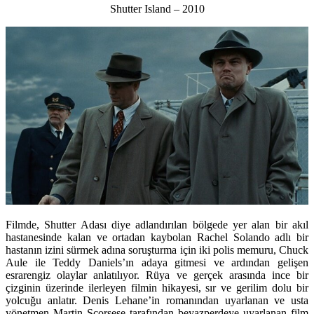
Shutter Island – 2010
Filmde, Shutter Adası diye adlandırılan bölgede yer alan bir akıl
hastanesinde kalan ve ortadan kaybolan Rachel Solando adlı bir
hastanın izini sürmek adına soruşturma için iki polis memuru, Chuck
Aule ile Teddy Daniels’ın adaya gitmesi ve ardından gelişen
esrarengiz olaylar anlatılıyor. Rüya ve gerçek arasında ince bir
çizginin üzerinde ilerleyen filmin hikayesi, sır ve gerilim dolu bir
yolcuğu anlatır. Denis Lehane’in romanından uyarlanan ve usta
yönetmen Martin Scorsese tarafından beyazperdeye uyarlanan film