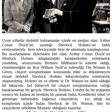
Uzun yıllardır dedektif kahramanlar içinde en meşhur olan, Arthur
Conan Doyle’un yarattığı Sherlock Holmes’un farklı
versiyonlarıyla hem televizyonda hem de sinemada karşılaşıyoruz.
Bu uyarlamaların ilklerinden biri olan; Arthur Conan Doyle’un
Sherlock Holmes kitaplarındaki karakterlerden esinlenerek
yaratılmış, senaryosunu Bertram Millhauser’in kaleme aldığı,
yönetmenliğini ise Roy William Neill’ın üstlendiği The Woman In
Green, cinayet soruşturmaları konusunda eline su dökülemeyen
efsane dedektif Sherlock Holmes hikayelerinden esinlenerek
oluşturulmuş. Holmes’un ve elbette ki Dr. Watson’un dahil olduğu
bir hikayede, bol bilmeceli bir cinayet soruşturmasının varlığı
kanıksanamaz bir gerçek. Sherlock Holmes, Londra’da bir araştırma
sonucu bir kadına ait kesilmiş bir parmak bulur. Kendilerini tuhaf ve
görünüşte birbirinden bağımsız cinayetlerin yer aldığı bir
komplonun içinde bulan Sherlock ile Dr. Watson, tüm bu
cinayetlerin sebebinin Moriarty olduğuna inanırlar.