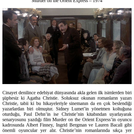
Murder on the Orient Express – 1974
Cinayet denilince edebiyat dünyasında akla gelen ilk isimlerden biri
şüphesiz ki Agatha Christie. Soluksuz okunan romanların yazarı
Christie, tabii ki bu hikayeleriyle sinemanın da en çok beslendiği
yazarlardan biri olmuştur. Sidney Lumet’in yönetmen koltuğuna
oturduğu, Paul Dehn’in ise Christie’nin kitabından uyarlayarak
senaryosunu yazdığı film Murder on the Orient Express’in oyuncu
kadrosunda Albert Finney, Ingrid Bergman ve Lauren Bacall gibi
önemli oyuncular yer alır. Christie’nin romanlarında sıkça yer