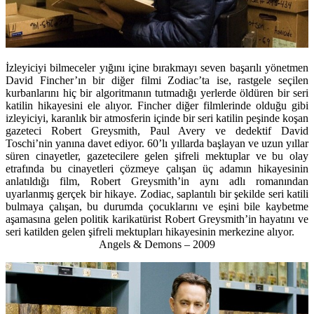
İzleyiciyi bilmeceler yığını içine bırakmayı seven başarılı yönetmen
David Fincher’ın bir diğer filmi Zodiac’ta ise, rastgele seçilen
kurbanlarını hiç bir algoritmanın tutmadığı yerlerde öldüren bir seri
katilin hikayesini ele alıyor. Fincher diğer filmlerinde olduğu gibi
izleyiciyi, karanlık bir atmosferin içinde bir seri katilin peşinde koşan
gazeteci Robert Greysmith, Paul Avery ve dedektif David
Toschi’nin yanına davet ediyor. 60’lı yıllarda başlayan ve uzun yıllar
süren cinayetler, gazetecilere gelen şifreli mektuplar ve bu olay
etrafında bu cinayetleri çözmeye çalışan üç adamın hikayesinin
anlatıldığı film, Robert Greysmith’in aynı adlı romanından
uyarlanmış gerçek bir hikaye. Zodiac, saplantılı bir şekilde seri katili
bulmaya çalışan, bu durumda çocuklarını ve eşini bile kaybetme
aşamasına gelen politik karikatürist Robert Greysmith’in hayatını ve
seri katilden gelen şifreli mektupları hikayesinin merkezine alıyor.
Angels & Demons – 2009