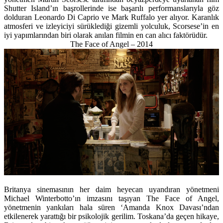
Shutter Island’ın başrollerinde ise başarılı performanslarıyla göz
dolduran Leonardo Di Caprio ve Mark Ruffalo yer alıyor. Karanlık
atmosferi ve izleyiciyi sürüklediği gizemli yolculuk, Scorsese’in en
iyi yapımlarından biri olarak anılan filmin en can alıcı faktörüdür.
The Face of Angel – 2014
Britanya sinemasının her daim heyecan uyandıran yönetmeni
Michael Winterbotto’ın imzasını taşıyan The Face of Angel,
yönetmenin yankıları hala süren ‘Amanda Knox Davası’ndan
etkilenerek yarattığı bir psikolojik gerilim. Toskana’da geçen hikaye,