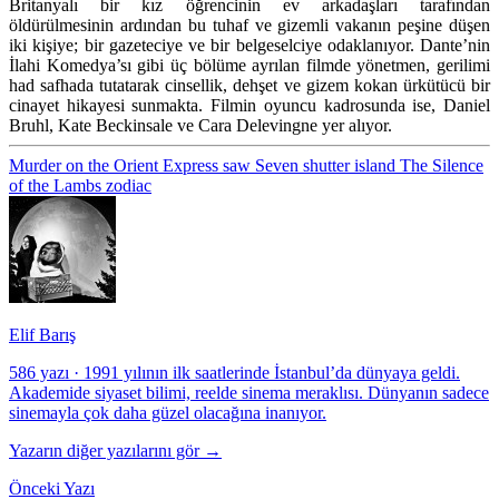
Britanyalı bir kız öğrencinin ev arkadaşları tarafından
öldürülmesinin ardından bu tuhaf ve gizemli vakanın peşine düşen
iki kişiye; bir gazeteciye ve bir belgeselciye odaklanıyor. Dante’nin
İlahi Komedya’sı gibi üç bölüme ayrılan filmde yönetmen, gerilimi
had safhada tutatarak cinsellik, dehşet ve gizem kokan ürkütücü bir
cinayet hikayesi sunmakta. Filmin oyuncu kadrosunda ise, Daniel
Bruhl, Kate Beckinsale ve Cara Delevingne yer alıyor.
Murder on the Orient Express
saw
Seven
shutter island
The Silence
of the Lambs
zodiac
Elif Barış
586 yazı
·
1991 yılının ilk saatlerinde İstanbul’da dünyaya geldi.
Akademide siyaset bilimi, reelde sinema meraklısı. Dünyanın sadece
sinemayla çok daha güzel olacağına inanıyor.
Yazarın diğer yazılarını gör →
Önceki Yazı