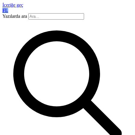
İçeriğe geç
FL
Yazılarda ara