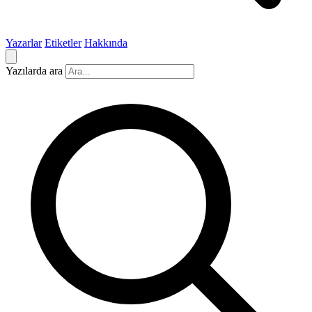
Yazarlar
Etiketler
Hakkında
Yazılarda ara