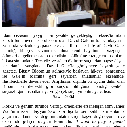
İdam cezasının yaygın bir şekilde gerçekleştiği Teksas’ta idam
karşıtı bir üniversite profesörü olan David Gale’in trajik hikayesini
zamanda yolculuk yaparak ele alan film The Life of David Gale,
inandığı bir şeyi savunmak adına kendi hayatından vazgeçen,
ölümleri engellemek adına kendisinin ölümüne razı gelen insanların
hikayesini anlatır. Tecavüz ve adam öldürme suçundan hapse düşen
ve idamla yargılanan David Gale’le görüşmeye başarılı genç
gazeteci Bitsey Bloom’un gelmesiyle başlayan hikaye, sonrasında
ise Gale’in idamına geri sayarken anlatılanlar ekseninde,
flashbacklerle devam eder. Alışılmışın dışında bir oyuna dahil olan
Bloom, bir dedektif gibi suçsuz olduğuna inandığı Gale’in
suçsuzluğunu ispatlamaya ve gerçek suçluyu bulmaya çalışır.
Saw – 2004
Korku ve gerilim türünde verdiği örneklerle efsaneleşen isim James
Wan’ın imzasını taşıyan Saw, sıra dışı bir seri katilin kurbanlarına
yaşamın anlamını ve değerini anlatmak için başvurduğu oyunları ve
ekseninde gelişen olayları konu alır.
‘I want to play a game’
repliğiyle hafızalarımıza yer eden filmde, zorlu seçimlerde