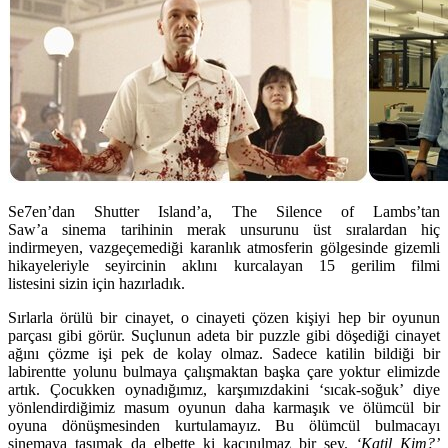
Se7en’dan Shutter Island’a, The Silence of Lambs’tan
Saw’a sinema tarihinin merak unsurunu üst sıralardan hiç
indirmeyen, vazgeçemediği karanlık atmosferin gölgesinde gizemli
hikayeleriyle seyircinin aklını kurcalayan 15 gerilim filmi
listesini sizin için hazırladık.
Sırlarla örülü bir cinayet, o cinayeti çözen kişiyi hep bir oyunun
parçası gibi görür. Suçlunun adeta bir puzzle gibi döşediği cinayet
ağını çözme işi pek de kolay olmaz. Sadece katilin bildiği bir
labirentte yolunu bulmaya çalışmaktan başka çare yoktur elimizde
artık. Çocukken oynadığımız, karşımızdakini ‘sıcak-soğuk’ diye
yönlendirdiğimiz masum oyunun daha karmaşık ve ölümcül bir
oyuna dönüşmesinden kurtulamayız. Bu ölümcül bulmacayı
sinemaya taşımak da elbette ki kaçınılmaz bir şey.
‘Katil Kim?’