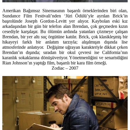
Amerikan Bağımsız Sinemasının başarılı örneklerinden biri olan,
Sundance Film Festivali’nden ‘Jüri Ödülü’yle ayrılan Brick’in
başrolünde Joseph Gordon-Levitt yer alıyor. Kaybolan eski kız
arkadaşından bir gün bir telefon alan Brendan, çok geçmeden kızın
cesediyle karşılaşır. Bu ölümün ardında yatanları çözmeye çalışan
Brendan, bir yer altı suç örgütüne katılır. Brick, çok klasikleşmiş bir
hikayeyi farklı bir anlatım tarzıyla; alışılmışın dışında lise
atmosferinde anlatıyor. Değişime uğrayan karakteriyle dikkat çeken
Brendan’ın dışında; sıradan bir okul çevresi ise California’nın
karanlık sokaklarına dönüşüveriyor. Yönetmenliğini ve senaristliğini
Rian Johnson’ın yaptığı film, başarılı bir kara film örneği.
Zodiac – 2007