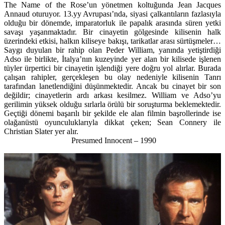
The Name of the Rose’un yönetmen koltuğunda Jean Jacques
Annaud oturuyor. 13.yy Avrupası’nda, siyasi çalkantıların fazlasıyla
olduğu bir dönemde, imparatorluk ile papalık arasında süren yetki
savaşı yaşanmaktadır. Bir cinayetin gölgesinde kilisenin halk
üzerindeki etkisi, halkın kiliseye bakışı, tarikatlar arası sürtüşmeler…
Saygı duyulan bir rahip olan Peder William, yanında yetiştirdiği
Adso ile birlikte, İtalya’nın kuzeyinde yer alan bir kilisede işlenen
tüyler ürpertici bir cinayetin işlendiği yere doğru yol alırlar. Burada
çalışan rahipler, gerçekleşen bu olay nedeniyle kilisenin Tanrı
tarafından lanetlendiğini düşünmektedir. Ancak bu cinayet bir son
değildir; cinayetlerin ardı arkası kesilmez. William ve Adso’yu
gerilimin yüksek olduğu sırlarla örülü bir soruşturma beklemektedir.
Geçtiği dönemi başarılı bir şekilde ele alan filmin başrollerinde ise
olağanüstü oyunculuklarıyla dikkat çeken; Sean Connery ile
Christian Slater yer alır.
Presumed Innocent – 1990