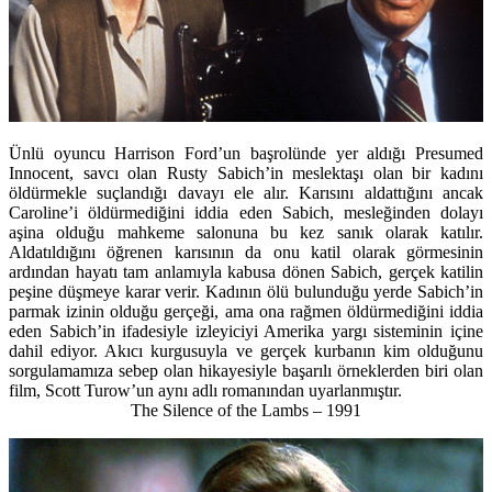
Ünlü oyuncu Harrison Ford’un başrolünde yer aldığı Presumed
Innocent, savcı olan Rusty Sabich’in meslektaşı olan bir kadını
öldürmekle suçlandığı davayı ele alır. Karısını aldattığını ancak
Caroline’i öldürmediğini iddia eden Sabich, mesleğinden dolayı
aşina olduğu mahkeme salonuna bu kez sanık olarak katılır.
Aldatıldığını öğrenen karısının da onu katil olarak görmesinin
ardından hayatı tam anlamıyla kabusa dönen Sabich, gerçek katilin
peşine düşmeye karar verir. Kadının ölü bulunduğu yerde Sabich’in
parmak izinin olduğu gerçeği, ama ona rağmen öldürmediğini iddia
eden Sabich’in ifadesiyle izleyiciyi Amerika yargı sisteminin içine
dahil ediyor. Akıcı kurgusuyla ve gerçek kurbanın kim olduğunu
sorgulamamıza sebep olan hikayesiyle başarılı örneklerden biri olan
film, Scott Turow’un aynı adlı romanından uyarlanmıştır.
The Silence of the Lambs – 1991