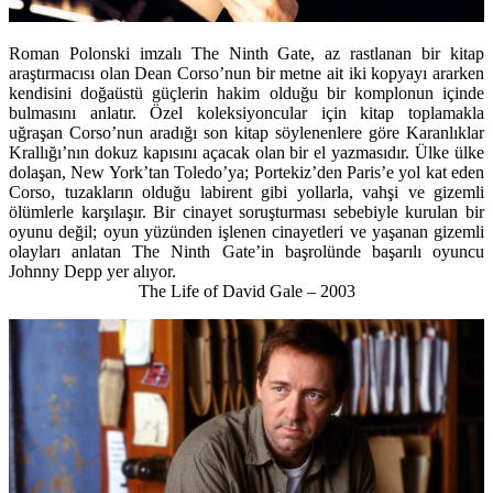
Roman Polonski imzalı The Ninth Gate, az rastlanan bir kitap
araştırmacısı olan Dean Corso’nun bir metne ait iki kopyayı ararken
kendisini doğaüstü güçlerin hakim olduğu bir komplonun içinde
bulmasını anlatır. Özel koleksiyoncular için kitap toplamakla
uğraşan Corso’nun aradığı son kitap söylenenlere göre Karanlıklar
Krallığı’nın dokuz kapısını açacak olan bir el yazmasıdır. Ülke ülke
dolaşan, New York’tan Toledo’ya; Portekiz’den Paris’e yol kat eden
Corso, tuzakların olduğu labirent gibi yollarla, vahşi ve gizemli
ölümlerle karşılaşır. Bir cinayet soruşturması sebebiyle kurulan bir
oyunu değil; oyun yüzünden işlenen cinayetleri ve yaşanan gizemli
olayları anlatan The Ninth Gate’in başrolünde başarılı oyuncu
Johnny Depp yer alıyor.
The Life of David Gale – 2003