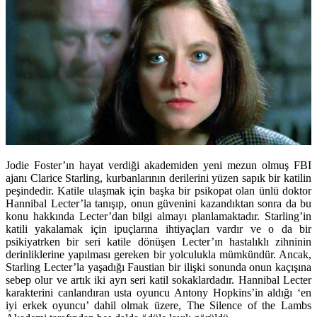
Jodie Foster’ın hayat verdiği akademiden yeni mezun olmuş FBI
ajanı Clarice Starling, kurbanlarının derilerini yüzen sapık bir katilin
peşindedir. Katile ulaşmak için başka bir psikopat olan ünlü doktor
Hannibal Lecter’la tanışıp, onun güvenini kazandıktan sonra da bu
konu hakkında Lecter’dan bilgi almayı planlamaktadır. Starling’in
katili yakalamak için ipuçlarına ihtiyaçları vardır ve o da bir
psikiyatrken bir seri katile dönüşen Lecter’ın hastalıklı zihninin
derinliklerine yapılması gereken bir yolculukla mümkündür. Ancak,
Starling Lecter’la yaşadığı Faustian bir ilişki sonunda onun kaçışına
sebep olur ve artık iki ayrı seri katil sokaklardadır. Hannibal Lecter
karakterini canlandıran usta oyuncu Antony Hopkins’in aldığı ‘en
iyi erkek oyuncu’ dahil olmak üzere, The Silence of the Lambs