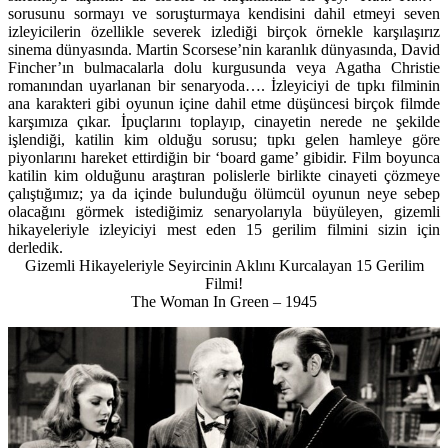
sorusunu sormayı ve soruşturmaya kendisini dahil etmeyi seven
izleyicilerin özellikle severek izlediği birçok örnekle karşılaşırız
sinema dünyasında. Martin Scorsese’nin karanlık dünyasında, David
Fincher’ın bulmacalarla dolu kurgusunda veya Agatha Christie
romanından uyarlanan bir senaryoda…. İzleyiciyi de tıpkı filminin
ana karakteri gibi oyunun içine dahil etme düşüncesi birçok filmde
karşımıza çıkar. İpuçlarını toplayıp, cinayetin nerede ne şekilde
işlendiği, katilin kim olduğu sorusu; tıpkı gelen hamleye göre
piyonlarını hareket ettirdiğin bir ‘board game’ gibidir. Film boyunca
katilin kim olduğunu araştıran polislerle birlikte cinayeti çözmeye
çalıştığımız; ya da içinde bulunduğu ölümcül oyunun neye sebep
olacağını görmek istediğimiz senaryolarıyla büyüleyen, gizemli
hikayeleriyle izleyiciyi mest eden 15 gerilim filmini sizin için
derledik.
Gizemli Hikayeleriyle Seyircinin Aklını Kurcalayan 15 Gerilim
Filmi!
The Woman In Green – 1945