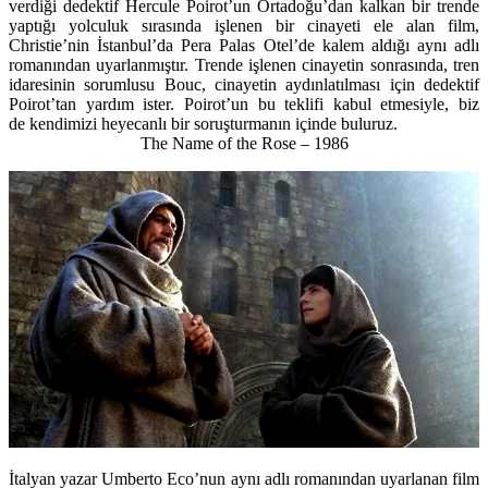
verdiği dedektif Hercule Poirot’un Ortadoğu’dan kalkan bir trende
yaptığı yolculuk sırasında işlenen bir cinayeti ele alan film,
Christie’nin İstanbul’da Pera Palas Otel’de kalem aldığı aynı adlı
romanından uyarlanmıştır. Trende işlenen cinayetin sonrasında, tren
idaresinin sorumlusu Bouc, cinayetin aydınlatılması için dedektif
Poirot’tan yardım ister. Poirot’un bu teklifi kabul etmesiyle, biz
de kendimizi heyecanlı bir soruşturmanın içinde buluruz.
The Name of the Rose – 1986
İtalyan yazar Umberto Eco’nun aynı adlı romanından uyarlanan film