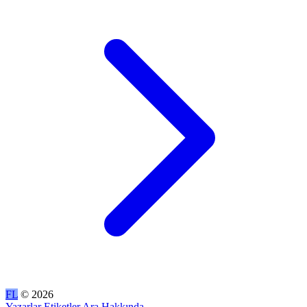
FL
© 2026
Yazarlar
Etiketler
Ara
Hakkında