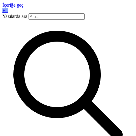
İçeriğe geç
FL
Yazılarda ara