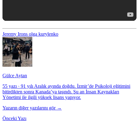
Jeremy Irons
olga kurylenko
Gülce Aytan
55 yazı
·
91 yılı Aralık ayında doğdu. İzmir’de Psikoloji eğitimini
bitirdikten sonra Kanada’ya taşındı. Şu an İnsan Kaynakları
Yönetimi ile ilgili yüksek lisans yapıyor.
Yazarın diğer yazılarını gör →
Önceki Yazı