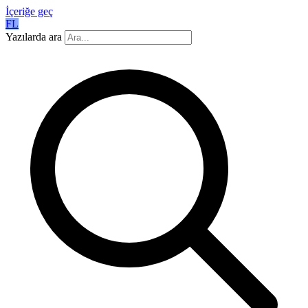
İçeriğe geç
FL
Yazılarda ara