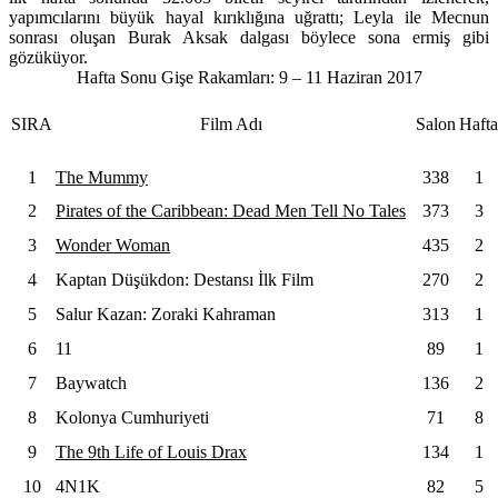
yapımcılarını büyük hayal kırıklığına uğrattı;
Leyla ile Mecnun
sonrası oluşan Burak Aksak dalgası böylece sona ermiş gibi
gözüküyor.
Hafta Sonu Gişe Rakamları: 9 – 11 Haziran 2017
SIRA
Film Adı
Salon
Hafta
1
The Mummy
338
1
2
Pirates of the Caribbean: Dead Men Tell No Tales
373
3
3
Wonder Woman
435
2
4
Kaptan Düşükdon: Destansı İlk Film
270
2
5
Salur Kazan: Zoraki Kahraman
313
1
6
11
89
1
7
Baywatch
136
2
8
Kolonya Cumhuriyeti
71
8
9
The 9th Life of Louis Drax
134
1
10
4N1K
82
5