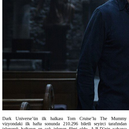
Dark Universe’ün ilk halkası Tom Cruise’lu The Mummy
vizyondaki ilk hafta sonunda 210.296 biletli seyirci tarafından
izlenerek haftanın en çok izlenen filmi oldu. A.B.D’nin yabancı