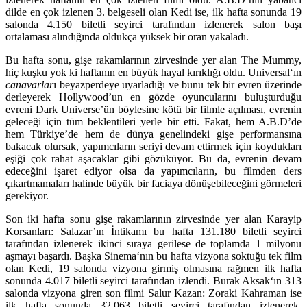
dilde en çok izlenen 3. belgeseli olan Kedi ise, ilk hafta sonunda 19
salonda 4.150 biletli seyirci tarafından izlenerek salon başı
ortalaması alındığında oldukça yüksek bir oran yakaladı.
Bu hafta sonu, gişe rakamlarının zirvesinde yer alan
The Mummy
,
hiç kuşku yok ki haftanın en büyük hayal kırıklığı oldu.
Universal
‘ın
canavarlar
ı beyazperdeye uyarladığı ve bunu tek bir evren üzerinde
derleyerek Hollywood’un en gözde oyuncularını buluşturduğu
evreni
Dark Universe’
ün böylesine kötü bir filmle açılması, evrenin
geleceği için tüm beklentileri yerle bir etti. Fakat, hem A.B.D’de
hem Türkiye’de hem de dünya genelindeki gişe performansına
bakacak olursak, yapımcıların seriyi devam ettirmek için koydukları
eşiği çok rahat aşacaklar gibi gözüküyor. Bu da, evrenin devam
edeceğini işaret ediyor olsa da yapımcıların, bu filmden ders
çıkartmamaları halinde büyük bir faciaya dönüşebileceğini görmeleri
gerekiyor.
Son iki hafta sonu gişe rakamlarının zirvesinde yer alan
Karayip
Korsanları: Salazar’ın İntikamı
bu hafta 131.180 biletli seyirci
tarafından izlenerek ikinci sıraya gerilese de toplamda 1 milyonu
aşmayı başardı.
Başka Sinema
‘nın bu hafta vizyona soktuğu tek film
olan
Kedi
, 19 salonda vizyona girmiş olmasına rağmen ilk hafta
sonunda 4.017 biletli seyirci tarafından izlendi.
Burak Aksak
‘ın 313
salonda vizyona giren son filmi
Salur Kazan: Zoraki Kahraman
ise
ilk hafta sonunda 32.063 biletli seyirci tarafından izlenerek,