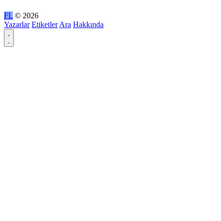
FL
© 2026
Yazarlar
Etiketler
Ara
Hakkında