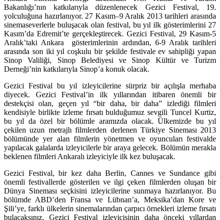
Bakanlığı’nın katkılarıyla düzenlenecek Gezici Festival, 19.
yolculuğuna hazırlanıyor. 27 Kasım–9 Aralık 2013 tarihleri arasında
sinemaseverlerle buluşacak olan festival, bu yıl ilk gösterimlerini 27
Kasım’da Edremit’te gerçekleştirecek. Gezici Festival, 29 Kasım-5
Aralık’taki Ankara gösterimlerinin ardından, 6-9 Aralık tarihleri
arasında son iki yıl coşkulu bir şekilde festivale ev sahipliği yapan
Sinop Valiliği, Sinop Belediyesi ve Sinop Kültür ve Turizm
Derneği’nin katkılarıyla Sinop’a konuk olacak.
Gezici Festival bu yıl izleyicilerine sürpriz bir açılışla merhaba
diyecek. Gezici Festival’in ilk yıllarından itibaren önemli bir
destekçisi olan, geçen yıl “bir daha, bir daha” izlediği filmleri
kendisiyle birlikte izleme fırsatı bulduğumuz sevgili Tuncel Kurtiz,
bu yıl da özel bir bölümle aramızda olacak. Ülkemizde bu yıl
çekilen uzun metrajlı filmlerden derlenen Türkiye Sineması 2013
bölümünde yer alan filmlerin yönetmen ve oyuncuları festivalde
yapılacak galalarda izleyicilerle bir araya gelecek. Bölümün merakla
beklenen filmleri Ankaralı izleyiciyle ilk kez buluşacak.
Gezici Festival, bir kez daha Berlin, Cannes ve Sundance gibi
önemli festivallerde gösterilen ve ilgi çeken filmlerden oluşan bir
Dünya Sineması seçkisini izleyicilerine sunmaya hazırlanıyor. Bu
bölümde ABD’den Fransa ve Lübnan’a, Meksika’dan Kore ve
Şili’ye, farklı ülkelerin sinemalarından çarpıcı örnekleri izleme fırsatı
bulacaksınız. Gezici Festival izleyicisinin daha önceki yıllardan