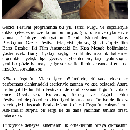
Gezici Festival programında bu yıl, farklı kurgu ve seçkileriyle
dikkat çekecek üç özel bölüm bulunuyor. Şiir, roman ve öyküleriyle
tanınan, Türkiye edebiyatının önemli isimlerinden; Barış
Bıçakçı’nın Gezici Festival izleyicisi için seçtiği iki sürpriz film
Barış Bıçakçı: İki Film Arasındaki En Kısa Mesafe bölümünde
gösterilecek. Barış Bıçakçı, seçtiği iki filmle, insanlık hallerine,
ergenlikten yetişkinliğe geçişe, kaybedilenlere, taşra yalnızlığına
yeni bir gözle bakmaya çağırıyor ve iki filmin arasındaki en kısa
mesafeyi sorgulatıyor.
Köken Ergun’un Video İşleri bölümünde, dünyada video ve
performans alanlarındaki eserleriyle tanınan ve kısa belgeseli Aşura
ile bu yıl Berlin Film Festivali’nde ödül kazanan Ergun’un, daha
önce Oberhausen, Rotterdam, Sidney ve Zagreb Film
Festivallerinde gösterilen video işleri toplu olarak Türkiye’de ilk kez
izleyiciyle buluşacak. Festivale konuk olacak Ergun’un çalışmalarını
Ankaralılar sürpriz bir sergi ile de daha yakından tanıma fırsatı
bulacaklar.
Türkiye’de deneysel sinemanın ilk örneklerinin ortaya çıkmasının