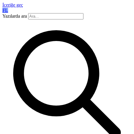
İçeriğe geç
FL
Yazılarda ara