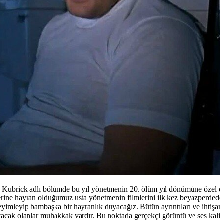
ey Kubrick adlı bölümde bu yıl yönetmenin 20. ölüm yıl dönümüne özel o
rine hayran olduğumuz usta yönetmenin filmlerini ilk kez beyazperdede
deneyimleyip bambaşka bir hayranlık duyacağız. Bütün ayrıntıları ve iht
ayacak olanlar muhakkak vardır. Bu noktada gerçekçi görüntü ve ses kali