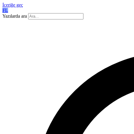
İçeriğe geç
FL
Yazılarda ara