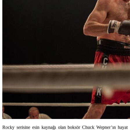
Rocky serisine esin kaynağı olan boksör Chuck Wepner’ın hayat