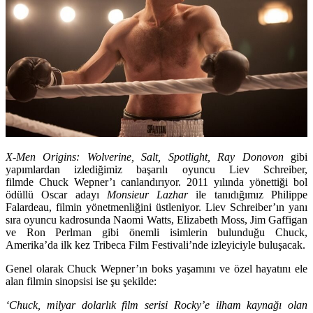
X-Men Origins: Wolverine, Salt, Spotlight, Ray Donovon
gibi
yapımlardan izlediğimiz başarılı oyuncu
Liev Schreiber,
filmde Chuck Wepner’ı canlandırıyor. 2011 yılında yönettiği bol
ödüllü Oscar adayı
Monsieur Lazhar
ile tanıdığımız
Philippe
Falardeau
, filmin yönetmenliğini üstleniyor. Liev Schreiber’ın yanı
sıra oyuncu kadrosunda
Naomi Watts, Elizabeth Moss, Jim Gaffigan
ve
Ron Perlman
gibi önemli isimlerin bulunduğu Chuck,
Amerika’da ilk kez Tribeca Film Festivali’nde izleyiciyle buluşacak.
Genel olarak Chuck Wepner’ın boks yaşamını ve özel hayatını ele
alan filmin sinopsisi ise şu şekilde:
‘Chuck, milyar dolarlık film serisi Rocky’e ilham kaynağı olan