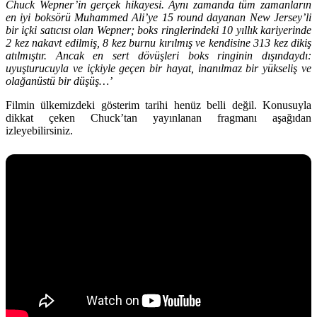
Chuck Wepner’in gerçek hikayesi. Aynı zamanda tüm zamanların
en iyi boksörü Muhammed Ali’ye 15 round dayanan New Jersey’li
bir içki satıcısı olan Wepner; boks ringlerindeki 10 yıllık kariyerinde
2 kez nakavt edilmiş, 8 kez burnu kırılmış ve kendisine 313 kez dikiş
atılmıştır. Ancak en sert dövüşleri boks ringinin dışındaydı:
uyuşturucuyla ve içkiyle geçen bir hayat, inanılmaz bir yükseliş ve
olağanüstü bir düşüş…’
Filmin ülkemizdeki gösterim tarihi henüz belli değil. Konusuyla
dikkat çeken Chuck’tan yayınlanan fragmanı aşağıdan
izleyebilirsiniz.