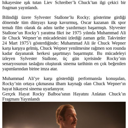
hikayesine ışık tutan Liev Schreiber’lı Chuck’tan ilgi çekici bir
fragman yayınlandı.
Bilindiği üzere
Sylvester Stallone
‘lu
Rocky
; gösterime girdiği
dönemde tüm dünyayı kasıp kavurmuş, Oscar kazanan ilk spor
temalı film olarak da adını tarihe yazdırmayı başarmıştı. Slyvester
Stallone’un Rocky’i yaratma fikri ise 1975 yılında Muhammad Ali
ile Chuck Wepner’ın mücadelesini izlediği zaman gelir. Takvimler
24 Mart 1975’i gösterdiğinde; Muhammad Ali ile Chuck Wepner
karşı karşıya gelmiş, Chuck Wepner yenilmesine rağmen son rounda
kadar dayanarak herkesi şaşırtmayı başarmıştır. Bu mücadeleyi
izleyen Sylvester Stallone, üç gün içerisinde Rocky’nin
senaryosunun taslağını oluşturak sinema tarihinin en çok beğenilen
yapımlarından birine imza atar.
Muhammad Ali’ye karşı gösterdiği performansla konuşulan,
Rocky’nin ortaya çıkmasına ilham kaynağı olan
Chuck Wepner
‘ın
hayat hikayesi sinema uyarlanıyor.
Gerçek Hayat Rocky Balboa’sının Hayatını Anlatan Chuck’ın
Fragmanı Yayınlandı