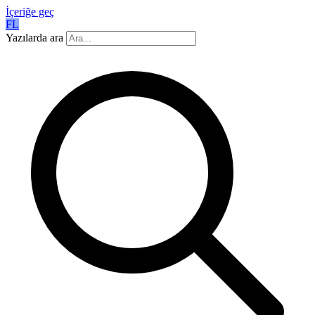
İçeriğe geç
FL
Yazılarda ara