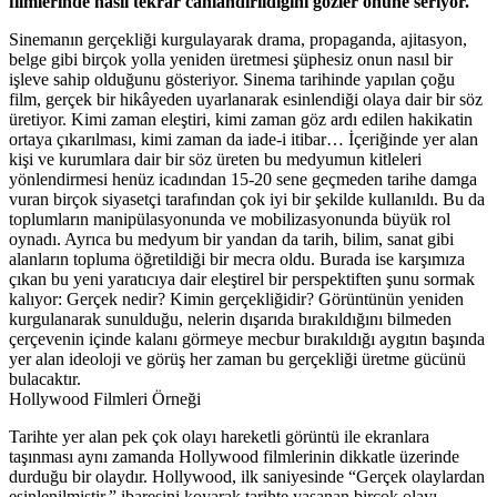
filmlerinde nasıl tekrar canlandırıldığını gözler önüne seriyor.
Sinemanın gerçekliği kurgulayarak drama, propaganda, ajitasyon,
belge gibi birçok yolla yeniden üretmesi şüphesiz onun nasıl bir
işleve sahip olduğunu gösteriyor. Sinema tarihinde yapılan çoğu
film, gerçek bir hikâyeden uyarlanarak esinlendiği olaya dair bir söz
üretiyor. Kimi zaman eleştiri, kimi zaman göz ardı edilen hakikatin
ortaya çıkarılması, kimi zaman da iade-i itibar… İçeriğinde yer alan
kişi ve kurumlara dair bir söz üreten bu medyumun kitleleri
yönlendirmesi henüz icadından 15-20 sene geçmeden tarihe damga
vuran birçok siyasetçi tarafından çok iyi bir şekilde kullanıldı. Bu da
toplumların manipülasyonunda ve mobilizasyonunda büyük rol
oynadı. Ayrıca bu medyum bir yandan da tarih, bilim, sanat gibi
alanların topluma öğretildiği bir mecra oldu. Burada ise karşımıza
çıkan bu yeni yaratıcıya dair eleştirel bir perspektiften şunu sormak
kalıyor: Gerçek nedir? Kimin gerçekliğidir? Görüntünün yeniden
kurgulanarak sunulduğu, nelerin dışarıda bırakıldığını bilmeden
çerçevenin içinde kalanı görmeye mecbur bırakıldığı aygıtın başında
yer alan ideoloji ve görüş her zaman bu gerçekliği üretme gücünü
bulacaktır.
Hollywood Filmleri Örneği
Tarihte yer alan pek çok olayı hareketli görüntü ile ekranlara
taşınması aynı zamanda Hollywood filmlerinin dikkatle üzerinde
durduğu bir olaydır. Hollywood, ilk saniyesinde “Gerçek olaylardan
esinlenilmiştir.” ibaresini koyarak tarihte yaşanan birçok olayı