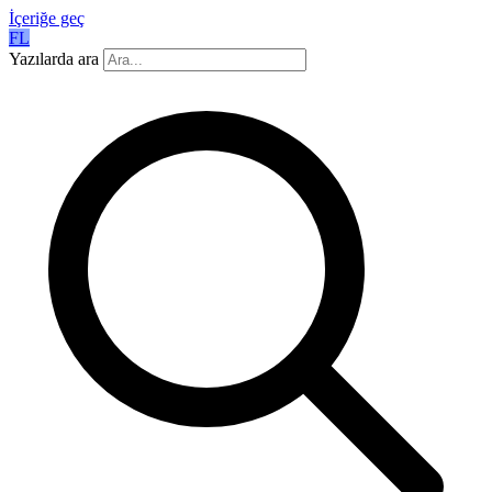
İçeriğe geç
FL
Yazılarda ara