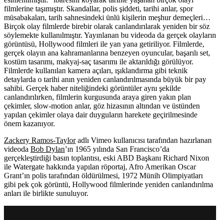
filmlerine taşımıştır. Skandallar, polis şiddeti, tarihi anlar, spor
müsabakaları, tarih sahnesindeki ünlü kişilerin meşhur demeçleri…
Birçok olay filmlerde birebir olarak canlandırılarak yeniden bir söz
söylemekte kullanılmıştır. Yayınlanan bu videoda da gerçek olayların
görüntüsü, Hollywood filmleri ile yan yana getiriliyor. Filmlerde,
gerçek olayın ana kahramanlarına benzeyen oyuncular, başarılı set,
kostüm tasarımı, makyaj-saç tasarımı ile aktarıldığı görülüyor.
Filmlerde kullanılan kamera açıları, ışıklandırma gibi teknik
detaylarda o tarihi anın yeniden canlandırılmasında büyük bir pay
sahibi. Gerçek haber niteliğindeki görüntüler aynı şekilde
canlandırılırken, filmlerin kurgusunda araya giren yakın plan
çekimler, slow-motion anlar, göz hizasının altından ve üstünden
yapılan çekimler olaya dair duyguların harekete geçirilmesinde
önem kazanıyor.
Zackery Ramos-Taylor
adlı Vimeo kullanıcısı tarafından hazırlanan
videoda
Bob Dylan
’ın 1965 yılında San Francisco’da
gerçekleştirdiği basın toplantısı, eski ABD Başkanı Richard Nixon
ile Watergate hakkında yapılan röportaj, Afro Amerikan Oscar
Grant’ın polis tarafından öldürülmesi, 1972 Münih Olimpiyatları
gibi pek çok görüntü, Hollywood filmlerinde yeniden canlandırılma
anları ile birlikte sunuluyor.