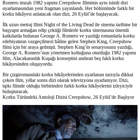
Romero imzalı 1982 yapımı Creepshow filminin aynı isimli dizi
uyarlamasından yeni fragman yayınlandı. Her bölümünde farklı bir
korku hikâyesi anlatacak olan dizi, 26 Eylül’de başlayacak.
İlk uzun metraj filmi Night of the Living Dead ile sinema tarihine bir
başyapıt armağan edip çektiği filmlerle korku sinemasına önemli
katkılarda bulunan
George A. Romero
ve yazdığı romanlarla korku
edebiyatının vazgeçilmezi hâline gelen
Stephen King,
Creepshow
filmi için bir araya gelmişti. Stephen King’in senaryosunu yazdığı,
George A. Romero’nun yönetmen koltuğuna oturduğu 1982 yapımı
film, Alacakaranlık Kuşağı konseptini andıran beş faklı korku
hikâyesinden oluşuyordu.
Bir çizgiromandaki korku hikâyelerinden uyarlanan tarzıyla dikkat
çeken film, yıllar sonra dizi olarak televizyona uyarlanıyor. Dizi,
tıpkı filmde olduğu birbirinden farklı korku hikâyelerini izleyiciyle
buluşturacak.
Korku Türündeki Antoloji Dizisi Creepshow, 26 Eylül’de Başlıyor