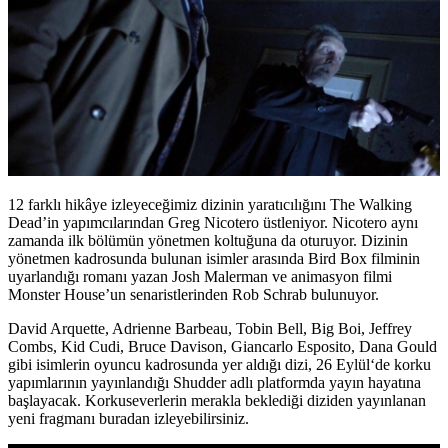
12 farklı hikâye izleyeceğimiz dizinin yaratıcılığını The Walking
Dead’in yapımcılarından
Greg Nicotero
üstleniyor. Nicotero aynı
zamanda ilk bölümün yönetmen koltuğuna da oturuyor. Dizinin
yönetmen kadrosunda bulunan isimler arasında Bird Box filminin
uyarlandığı romanı yazan
Josh Malerman
ve animasyon filmi
Monster House’un senaristlerinden
Rob Schrab
bulunuyor.
David Arquette, Adrienne Barbeau, Tobin Bell, Big Boi, Jeffrey
Combs, Kid Cudi, Bruce Davison, Giancarlo Esposito, Dana Gould
gibi isimlerin oyuncu kadrosunda yer aldığı dizi,
26 Eylül
‘de korku
yapımlarının yayınlandığı Shudder adlı platformda yayın hayatına
başlayacak. Korkuseverlerin merakla beklediği diziden yayınlanan
yeni fragmanı buradan izleyebilirsiniz.