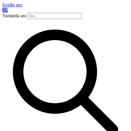
İçeriğe geç
FL
Yazılarda ara