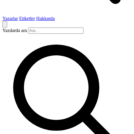
Yazarlar
Etiketler
Hakkında
Yazılarda ara