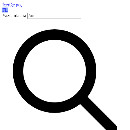
İçeriğe geç
FL
Yazılarda ara