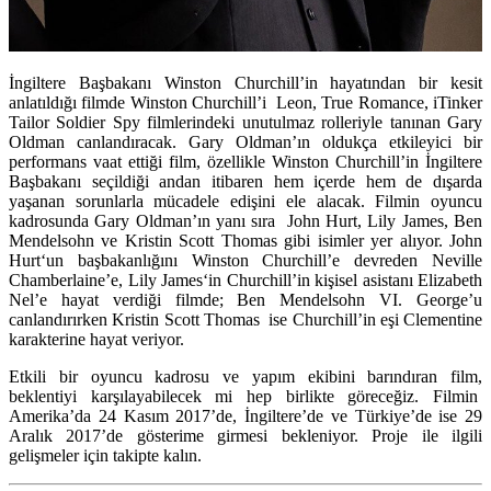
İngiltere Başbakanı Winston Churchill’in hayatından bir kesit
anlatıldığı filmde Winston Churchill’i
Leon, True Romance, i
Tinker
Tailor Soldier Spy
filmlerindeki unutulmaz rolleriyle tanınan
Gary
Oldman
canlandıracak. Gary Oldman’ın oldukça etkileyici bir
performans vaat ettiği film, özellikle Winston Churchill’in İngiltere
Başbakanı seçildiği andan itibaren hem içerde hem de dışarda
yaşanan sorunlarla mücadele edişini ele alacak. Filmin oyuncu
kadrosunda Gary Oldman’ın yanı sıra
John Hurt
,
Lily James
,
Ben
Mendelsohn
ve
Kristin Scott Thomas
gibi isimler yer alıyor.
John
Hurt
‘un başbakanlığını Winston Churchill’e devreden Neville
Chamberlaine’e,
Lily James
‘in Churchill’in kişisel asistanı Elizabeth
Nel’e hayat verdiği filmde;
Ben Mendelsohn
VI. George’u
canlandırırken
Kristin Scott Thomas
ise Churchill’in eşi Clementine
karakterine hayat veriyor.
Etkili bir oyuncu kadrosu ve yapım ekibini barındıran film,
beklentiyi karşılayabilecek mi hep birlikte göreceğiz. Filmin
Amerika’da 24 Kasım 2017’de, İngiltere’de ve Türkiye’de ise 29
Aralık 2017’de gösterime girmesi bekleniyor. Proje ile ilgili
gelişmeler için takipte kalın.