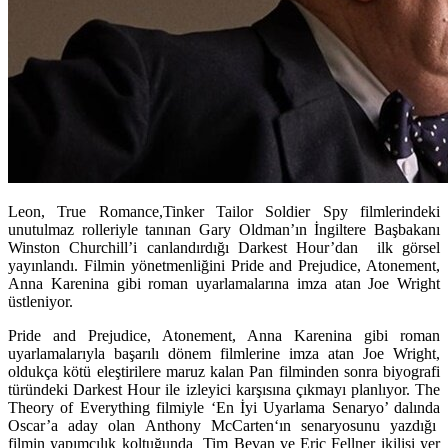
Leon, True Romance,Tinker Tailor Soldier Spy filmlerindeki
unutulmaz rolleriyle tanınan Gary Oldman’ın İngiltere Başbakanı
Winston Churchill’i canlandırdığı Darkest Hour’dan ilk görsel
yayınlandı. Filmin yönetmenliğini Pride and Prejudice, Atonement,
Anna Karenina gibi roman uyarlamalarına imza atan Joe Wright
üstleniyor.
Pride and Prejudice, Atonement, Anna Karenina
gibi roman
uyarlamalarıyla başarılı dönem filmlerine imza atan
Joe Wright
,
oldukça kötü eleştirilere maruz kalan
Pan
filminden sonra biyografi
türündeki
Darkest Hour
ile izleyici karşısına çıkmayı planlıyor.
The
Theory of Everything
filmiyle ‘En İyi Uyarlama Senaryo’ dalında
Oscar’a aday olan
Anthony McCarten
‘ın senaryosunu yazdığı
filmin yapımcılık koltuğunda
Tim Bevan
ve
Eric Fellner
ikilisi yer