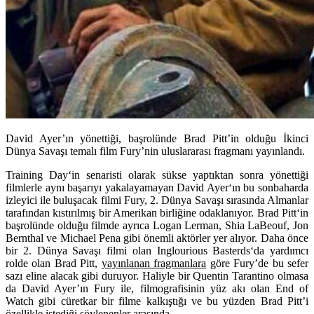
David Ayer’ın yönettiği, başrolünde Brad Pitt’in olduğu İkinci
Dünya Savaşı temalı film Fury’nin uluslararası fragmanı yayınlandı.
Training Day
‘in senaristi olarak sükse yaptıktan sonra yönettiği
filmlerle aynı başarıyı yakalayamayan
David Ayer
‘ın bu sonbaharda
izleyici ile buluşacak filmi
Fury
, 2. Dünya Savaşı sırasında Almanlar
tarafından kıstırılmış bir Amerikan birliğine odaklanıyor.
Brad Pitt
‘in
başrolünde olduğu filmde ayrıca
Logan Lerman
,
Shia LaBeouf
,
Jon
Bernthal
ve
Michael Pena
gibi önemli aktörler yer alıyor. Daha önce
bir 2. Dünya Savaşı filmi olan
Inglourious Basterds
‘da yardımcı
rolde olan Brad Pitt,
yayınlanan fragmanlara
göre Fury’de bu sefer
sazı eline alacak gibi duruyor. Haliyle bir
Quentin Tarantino
olmasa
da David Ayer’ın Fury ile, filmografisinin yüz akı olan
End of
Watch
gibi cüretkar bir filme kalkıştığı ve bu yüzden Brad Pitt’i
özellikle istediği söylenenler arasında.