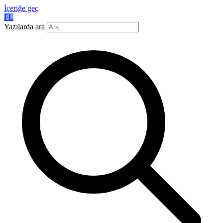
İçeriğe geç
FL
Yazılarda ara