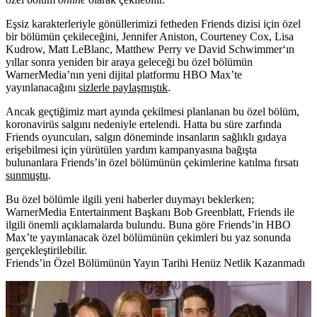
Eşsiz karakterleriyle gönüllerimizi fetheden
Friends
dizisi için özel
bir bölümün çekileceğini,
Jennifer Aniston, Courteney Cox, Lisa
Kudrow, Matt LeBlanc, Matthew Perry
ve
David Schwimmer
‘ın
yıllar sonra yeniden bir araya geleceği bu özel bölümün
WarnerMedia’nın yeni dijital platformu HBO Max’te
yayınlanacağını
sizlerle paylaşmıştık
.
Ancak geçtiğimiz mart ayında çekilmesi planlanan bu özel bölüm,
koronavirüs salgını nedeniyle ertelendi. Hatta bu süre zarfında
Friends oyuncuları, salgın döneminde insanların sağlıklı gıdaya
erişebilmesi için yürütülen yardım kampanyasına bağışta
bulunanlara Friends’in özel bölümünün çekimlerine katılma fırsatı
sunmuştu
.
Bu özel bölümle ilgili yeni haberler duymayı beklerken;
WarnerMedia Entertainment Başkanı
Bob Greenblatt
, Friends ile
ilgili önemli açıklamalarda bulundu. Buna göre Friends’in HBO
Max’te yayınlanacak özel bölümünün çekimleri bu yaz sonunda
gerçekleştirilebilir.
Friends’in Özel Bölümünün Yayın Tarihi Henüz Netlik Kazanmadı