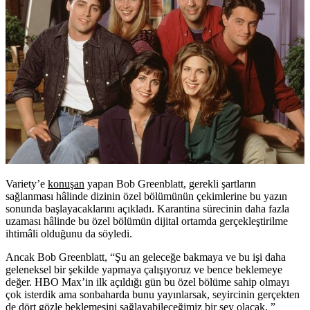
Variety’e
konuşan
yapan Bob Greenblatt, gerekli şartların
sağlanması hâlinde dizinin özel bölümünün çekimlerine bu yazın
sonunda başlayacaklarını açıkladı. Karantina sürecinin daha fazla
uzaması hâlinde bu özel bölümün dijital ortamda gerçekleştirilme
ihtimâli olduğunu da söyledi.
Ancak Bob Greenblatt, “Şu an geleceğe bakmaya ve bu işi daha
geleneksel bir şekilde yapmaya çalışıyoruz ve bence beklemeye
değer. HBO Max’in ilk açıldığı gün bu özel bölüme sahip olmayı
çok isterdik ama sonbaharda bunu yayınlarsak, seyircinin gerçekten
de dört gözle beklemesini sağlayabileceğimiz bir şey olacak. ”