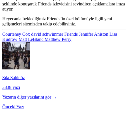
şeklinde konuşarak Friends izleyicisini sevindiren açıklamalara imza
atıyor.
Heyecanla beklediğimiz Friends’in özel bölümüyle ilgili yeni
gelişmeleri sitemizden takip edebilirsiniz.
Courteney Cox
david schwimmer
Friends
Jennifer Aniston
Lisa
Kudrow
Matt LeBlanc
Matthew Perry
Sıla Şahinöz
3338 yazı
Yazarın diğer yazılarını gör →
Önceki Yazı