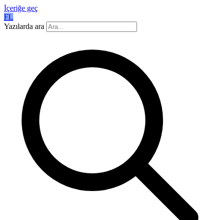
İçeriğe geç
FL
Yazılarda ara