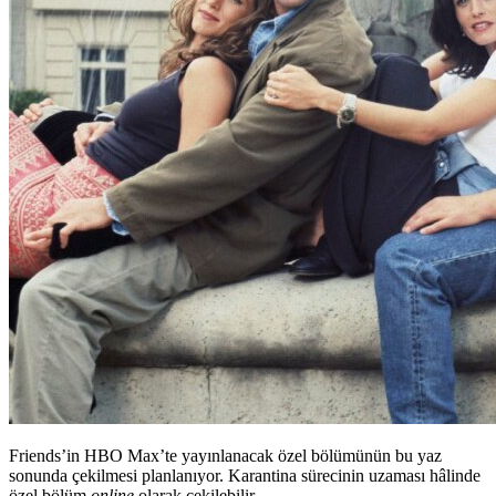
Friends’in HBO Max’te yayınlanacak özel bölümünün bu yaz
sonunda çekilmesi planlanıyor. Karantina sürecinin uzaması hâlinde
özel bölüm
online
olarak çekilebilir.