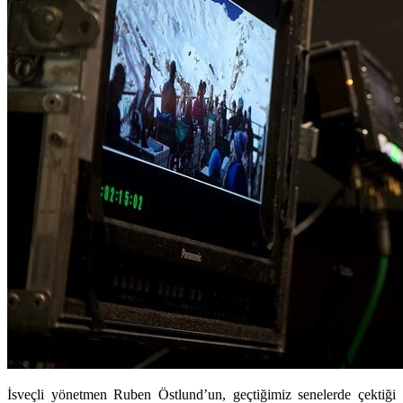
İsveçli yönetmen Ruben Östlund’un, geçtiğimiz senelerde çektiği