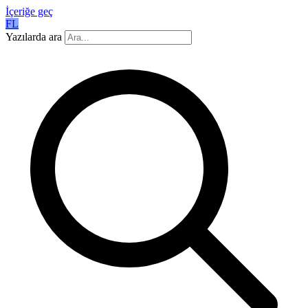
İçeriğe geç
FL
Yazılarda ara