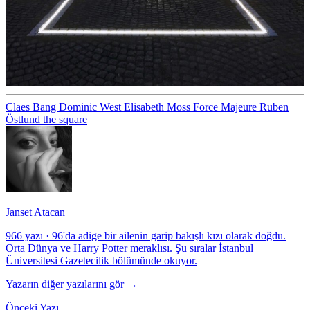
Claes Bang
Dominic West
Elisabeth Moss
Force Majeure
Ruben
Östlund
the square
Janset Atacan
966 yazı
·
96'da adige bir ailenin garip bakışlı kızı olarak doğdu.
Orta Dünya ve Harry Potter meraklısı. Şu sıralar İstanbul
Üniversitesi Gazetecilik bölümünde okuyor.
Yazarın diğer yazılarını gör →
Önceki Yazı