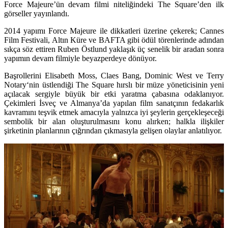
Force Majeure’ün devam filmi niteliğindeki The Square’den ilk
görseller yayınlandı.
2014 yapımı
Force Majeure
ile dikkatleri üzerine çekerek; Cannes
Film Festivali, Altın Küre ve BAFTA gibi ödül törenlerinde adından
sıkça söz ettiren
Ruben Östlund
yaklaşık üç senelik bir aradan sonra
yapımın devam filmiyle beyazperdeye dönüyor.
Başrollerini
Elisabeth Moss
,
Claes Bang
,
Dominic West
ve
Terry
Notary
‘nin üstlendiği
The Square
hırslı bir müze yöneticisinin yeni
açılacak sergiyle büyük bir etki yaratma çabasına odaklanıyor.
Çekimleri İsveç ve Almanya’da yapılan film sanatçının fedakarlık
kavramını teşvik etmek amacıyla yalnızca iyi şeylerin gerçekleşeceği
sembolik bir alan oluşturulmasını konu alırken; halkla ilişkiler
şirketinin planlarının çığrından çıkmasıyla gelişen olaylar anlatılıyor.