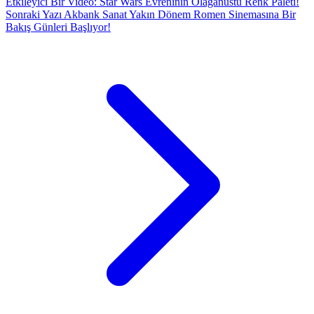
Etkileyici Bir Video: Star Wars Evreninin Olağanüstü Renk Paleti!
Sonraki Yazı
Akbank Sanat Yakın Dönem Romen Sinemasına Bir
Bakış Günleri Başlıyor!