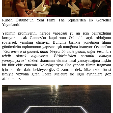
Ruben Östlund’un Yeni Filmi The Square’den İlk Görseller
Yayınlandı!
Yapımın prömiyerini nerede yapacağı şu an için belirsizliğini
koruyor ancak Cannes’ın kapılarının Öslund’a açık olduğunu
söylersek yanılmış olmayız. Bununla birlikte yönetmen filmin
günümüzün toplumunun yapısına ışık tuttuğuna inanıyor. Öslund’un
”Görünen o ki giderek daha bireyci bir hale geldik, diğer insanları
tehdit olarak algılıyoruz. Birbirimizden sorumlu olmaya
yanaşmıyoruz”
sözleri dramanın ekrana nasıl yansıyacağına ilişkin
bir fikir elde etmemizi kolaylaştırıyor. Öte yandan filmin fragmanı
için bir süre daha bekleyeceğiz. O zamana dek, ülkemizde Turist
ismiyle vizyona giren Force Majeure ile ilgili
ayrıntılara
göz
atabilirsiniz.