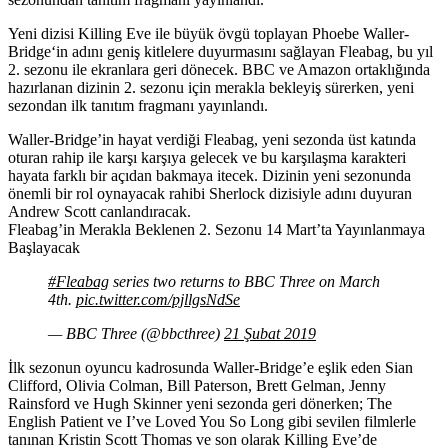
Yeni dizisi Killing Eve ile büyük övgü toplayan
Phoebe Waller-
Bridge
‘in adını geniş kitlelere duyurmasını sağlayan Fleabag, bu yıl
2. sezonu ile ekranlara geri dönecek. BBC ve Amazon ortaklığında
hazırlanan dizinin 2. sezonu için merakla bekleyiş sürerken, yeni
sezondan ilk tanıtım fragmanı yayınlandı.
Waller-Bridge’in hayat verdiği Fleabag, yeni sezonda üst katında
oturan rahip ile karşı karşıya gelecek ve bu karşılaşma karakteri
hayata farklı bir açıdan bakmaya itecek. Dizinin yeni sezonunda
önemli bir rol oynayacak rahibi Sherlock dizisiyle adını duyuran
Andrew Scott canlandıracak.
Fleabag’in Merakla Beklenen 2. Sezonu 14 Mart’ta Yayınlanmaya
Başlayacak
#Fleabag
series two returns to BBC Three on March
4th.
pic.twitter.com/pjllgsNdSe
— BBC Three (@bbcthree)
21 Şubat 2019
İlk sezonun oyuncu kadrosunda Waller-Bridge’e eşlik eden Sian
Clifford, Olivia Colman, Bill Paterson, Brett Gelman, Jenny
Rainsford ve Hugh Skinner yeni sezonda geri dönerken; The
English Patient ve I’ve Loved You So Long gibi sevilen filmlerle
tanınan Kristin Scott Thomas ve son olarak Killing Eve’de