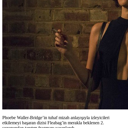
Phoebe Waller-Bridge’in tuhaf mizah anlayışıyla izleyicileri
etkilemeyi başaran dizisi Fleabag’in merakla beklenen 2.
sezonundan tanıtım fragmanı yayınlandı.