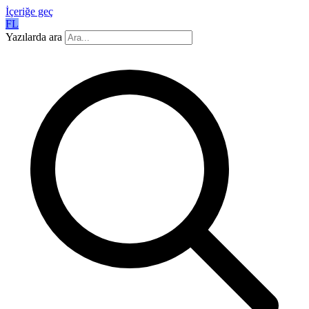
İçeriğe geç
FL
Yazılarda ara