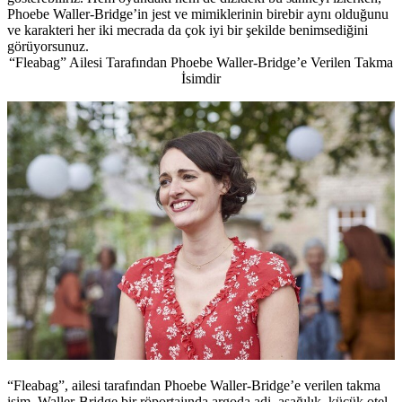
Phoebe Waller-Bridge’in jest ve mimiklerinin birebir aynı olduğunu
ve karakteri her iki mecrada da çok iyi bir şekilde benimsediğini
görüyorsunuz.
“Fleabag” Ailesi Tarafından Phoebe Waller-Bridge’e Verilen Takma
İsimdir
“Fleabag”, ailesi tarafından Phoebe Waller-Bridge’e verilen takma
isim. Waller-Bridge bir röportajında argoda adi, aşağılık, küçük otel,