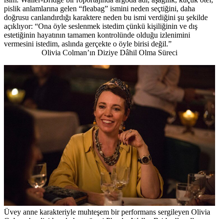
pislik anlamlarına gelen “fleabag” ismini neden seçtiğini, daha
doğrusu canlandırdığı karaktere neden bu ismi verdiğini şu şekilde
açıklıyor: “Ona öyle seslenmek istedim çünkü kişiliğinin ve dış
estetiğinin hayatının tamamen kontrolünde olduğu izlenimini
vermesini istedim, aslında gerçekte o öyle birisi değil.”
Olivia Colman’ın Diziye Dâhil Olma Süreci
Üvey anne karakteriyle muhteşem bir performans sergileyen Olivia