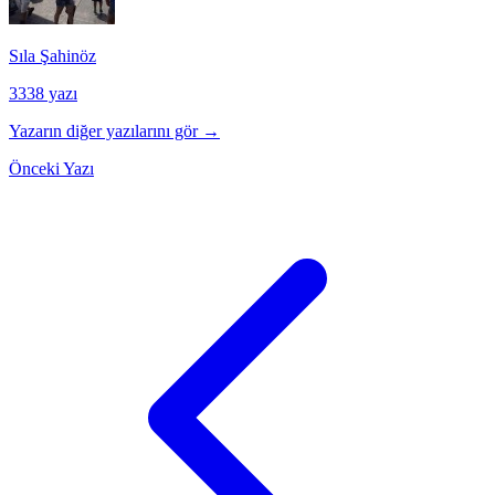
Sıla Şahinöz
3338 yazı
Yazarın diğer yazılarını gör →
Önceki Yazı