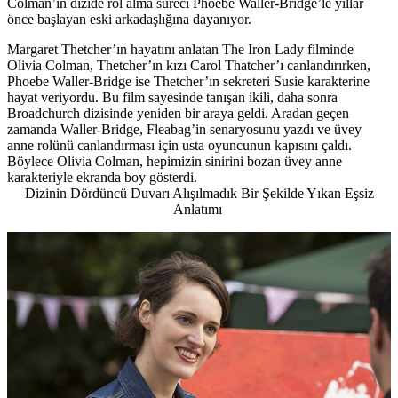
Colman’ın dizide rol alma süreci Phoebe Waller-Bridge’le yıllar
önce başlayan eski arkadaşlığına dayanıyor.
Margaret Thetcher’ın hayatını anlatan The Iron Lady filminde
Olivia Colman, Thetcher’ın kızı Carol Thatcher’ı canlandırırken,
Phoebe Waller-Bridge ise Thetcher’ın sekreteri Susie karakterine
hayat veriyordu. Bu film sayesinde tanışan ikili, daha sonra
Broadchurch dizisinde yeniden bir araya geldi. Aradan geçen
zamanda Waller-Bridge, Fleabag’in senaryosunu yazdı ve üvey
anne rolünü canlandırması için usta oyuncunun kapısını çaldı.
Böylece Olivia Colman, hepimizin sinirini bozan üvey anne
karakteriyle ekranda boy gösterdi.
Dizinin Dördüncü Duvarı Alışılmadık Bir Şekilde Yıkan Eşsiz
Anlatımı