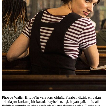
Phoebe Waller-Bridge
‘in yaratıcısı olduğu
Fleabag
dizisi, en yakın
arkadaşını korkunç bir kazada kaybeden, aşk hayatı çalkantılı, aile
ilişkileri sorunlu ve ekonomik olarak zor durumda olan Fleabag’in