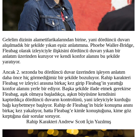
Gelelim dizinin alametifarikalarından birine, yani dördüncü duvarı
alışılmadık bir şekilde yıkan eşsiz anlatımına. Phoebe Waller-Bridge,
Fleabag olarak izleyiciyle ilişkisini dördüncü duvarı yıkan bir
anlatım üzerinden kuruyor ve kendi konfor alanını bu şekilde
yaratıyor.
Ancak 2. sezonda bu dördüncü duvar üzerinden işleyen anlatım
daha önce hiç görmediğimiz bir şekilde bozuluyor. Rahip karakteri
Fleabag ve izleyici arasına birkaç kez girip Fleabag’in yarattığı
konfor alanını yerle bir ediyor. Başka şekilde ifade etmek gerekirse
Fleabag, aşık olmaya başladıkça, aşkın büyüsüne kendisini
kaptırdıkça dördüncü duvarın kontrolünü, yani izleyiciyle kurduğu
bağı kaybetmeye başlıyor. Rahip de Fleabag’in bizle konuşma anını
birkaç kez yakalıyor, hatta Fleabag’e kimle konuştuğuna, kime göz
kırptığına dair sorular soruyor.
Rahip Karakteri Andrew Scott İçin Yazılmış