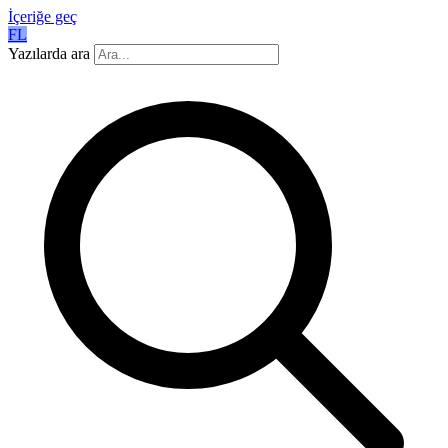
İçeriğe geç
FL
Yazılarda ara