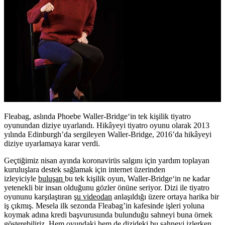
Fleabag, aslında Phoebe Waller-Bridge‘in tek kişilik tiyatro
oyunundan diziye uyarlandı. Hikâyeyi tiyatro oyunu olarak 2013
yılında Edinburgh’da sergileyen Waller-Bridge, 2016’da hikâyeyi
diziye uyarlamaya karar verdi.
Geçtiğimiz nisan ayında koronavirüs salgını için yardım toplayan
kuruluşlara destek sağlamak için internet üzerinden
izleyiciyle
buluşan
bu tek kişilik oyun, Waller-Bridge‘in ne kadar
yetenekli bir insan olduğunu gözler önüne seriyor. Dizi ile tiyatro
oyununu karşılaştıran
şu videodan
anlaşıldığı üzere ortaya harika bir
iş çıkmış. Mesela ilk sezonda Fleabag’in kafesinde işleri yoluna
koymak adına kredi başvurusunda bulunduğu sahneyi buna örnek
gösterebiliriz. Hem oyundaki hem de dizideki bu sahneyi izlerken,