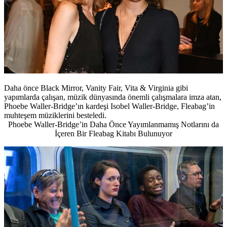
Daha önce Black Mirror, Vanity Fair, Vita & Virginia gibi
yapımlarda çalışan, müzik dünyasında önemli çalışmalara imza atan,
Phoebe Waller-Bridge’ın kardeşi Isobel Waller-Bridge, Fleabag’in
muhteşem müziklerini besteledi.
Phoebe Waller-Bridge’in Daha Önce Yayımlanmamış Notlarını da
İçeren Bir Fleabag Kitabı Bulunuyor