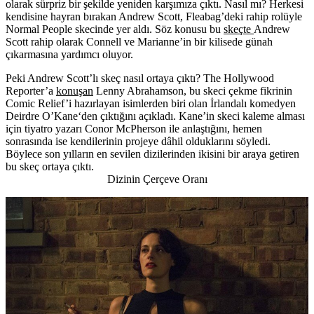
olarak sürpriz bir şekilde yeniden karşımıza çıktı. Nasıl mı? Herkesi
kendisine hayran bırakan Andrew Scott, Fleabag’deki rahip rolüyle
Normal People skecinde yer aldı. Söz konusu bu
skeçte
Andrew
Scott rahip olarak Connell ve Marianne’in bir kilisede günah
çıkarmasına yardımcı oluyor.
Peki Andrew Scott’lı skeç nasıl ortaya çıktı? The Hollywood
Reporter’a
konuşan
Lenny Abrahamson, bu skeci çekme fikrinin
Comic Relief’i hazırlayan isimlerden biri olan İrlandalı komedyen
Deirdre O’Kane
‘den çıktığını açıkladı. Kane’in skeci kaleme alması
için tiyatro yazarı
Conor McPherson
ile anlaştığını, hemen
sonrasında ise kendilerinin projeye dâhil olduklarını söyledi.
Böylece son yılların en sevilen dizilerinden ikisini bir araya getiren
bu skeç ortaya çıktı.
Dizinin Çerçeve Oranı