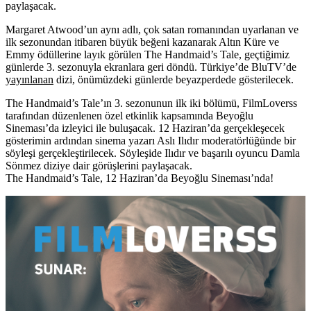
paylaşacak.
Margaret Atwood’un aynı adlı, çok satan romanından uyarlanan ve
ilk sezonundan itibaren büyük beğeni kazanarak Altın Küre ve
Emmy ödüllerine layık görülen
The Handmaid’s Tale
, geçtiğimiz
günlerde 3. sezonuyla ekranlara geri döndü. Türkiye’de BluTV’de
yayınlanan
dizi, önümüzdeki günlerde beyazperdede gösterilecek.
The Handmaid’s Tale’ın 3. sezonunun ilk iki bölümü, FilmLoverss
tarafından düzenlenen özel etkinlik kapsamında Beyoğlu
Sineması’da izleyici ile buluşacak. 12 Haziran’da gerçekleşecek
gösterimin ardından sinema yazarı
Aslı Ilıdır
moderatörlüğünde bir
söyleşi gerçekleştirilecek. Söyleşide Ilıdır ve başarılı oyuncu
Damla
Sönmez
diziye dair görüşlerini paylaşacak.
The Handmaid’s Tale, 12 Haziran’da Beyoğlu Sineması’nda!