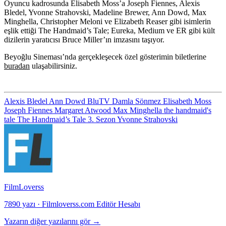
Oyuncu kadrosunda Elisabeth Moss’a
Joseph Fiennes, Alexis
Bledel, Yvonne Strahovski, Madeline Brewer, Ann Dowd, Max
Minghella, Christopher Meloni
ve
Elizabeth Reaser
gibi isimlerin
eşlik ettiği The Handmaid’s Tale; Eureka, Medium ve ER gibi kült
dizilerin yaratıcısı
Bruce Miller
’ın imzasını taşıyor.
Beyoğlu Sineması’nda gerçekleşecek özel gösterimin biletlerine
buradan
ulaşabilirsiniz.
Alexis Bledel
Ann Dowd
BluTV
Damla Sönmez
Elisabeth Moss
Joseph Fiennes
Margaret Atwood
Max Minghella
the handmaid's
tale
The Handmaid’s Tale 3. Sezon
Yvonne Strahovski
FilmLoverss
7890 yazı
·
Filmloverss.com Editör Hesabı
Yazarın diğer yazılarını gör →