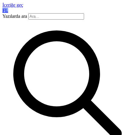
İçeriğe geç
FL
Yazılarda ara