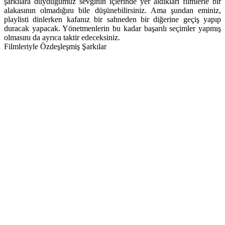
şarkılara duyduğumuz sevginin içlerinde yer aldıkları filmlerle bir
alakasının olmadığını bile düşünebilirsiniz. Ama şundan eminiz,
playlisti dinlerken kafanız bir sahneden bir diğerine geçiş yapıp
duracak yapacak. Yönetmenlerin bu kadar başarılı seçimler yapmış
olmasını da ayrıca taktir edeceksiniz.
Filmleriyle Özdeşleşmiş Şarkılar