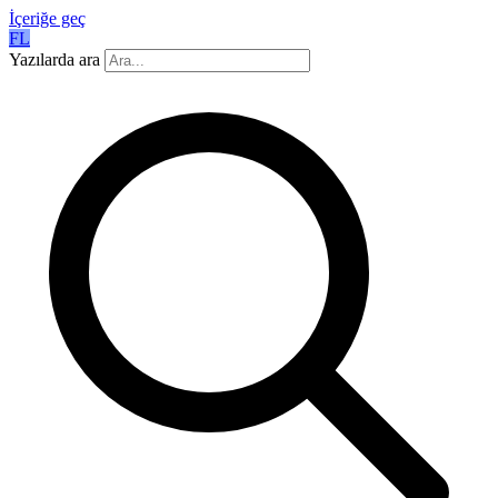
İçeriğe geç
FL
Yazılarda ara