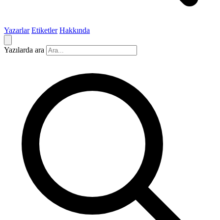
Yazarlar
Etiketler
Hakkında
Yazılarda ara