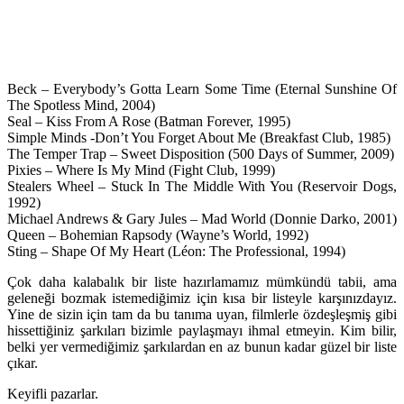
Beck – Everybody’s Gotta Learn Some Time (Eternal Sunshine Of
The Spotless Mind, 2004)
Seal – Kiss From A Rose (Batman Forever, 1995)
Simple Minds -Don’t You Forget About Me (Breakfast Club, 1985)
The Temper Trap – Sweet Disposition (500 Days of Summer, 2009)
Pixies – Where Is My Mind (Fight Club, 1999)
Stealers Wheel – Stuck In The Middle With You (Reservoir Dogs,
1992)
Michael Andrews & Gary Jules – Mad World (Donnie Darko, 2001)
Queen – Bohemian Rapsody (Wayne’s World, 1992)
Sting – Shape Of My Heart (Léon: The Professional, 1994)
Çok daha kalabalık bir liste hazırlamamız mümkündü tabii, ama
geleneği bozmak istemediğimiz için kısa bir listeyle karşınızdayız.
Yine de sizin için tam da bu tanıma uyan, filmlerle özdeşleşmiş gibi
hissettiğiniz şarkıları bizimle paylaşmayı ihmal etmeyin. Kim bilir,
belki yer vermediğimiz şarkılardan en az bunun kadar güzel bir liste
çıkar.
Keyifli pazarlar.