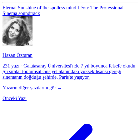
Eternal Sunshine of the spotless mind
Léon: The Professional
Sinema
soundtrack
Hazan Özturan
231 yazı
·
Galatasaray Üniversitesi'nde 7 yıl boyunca felsefe okudu.
Şu sıralar toplumsal cinsiyet alanındaki yüksek lisansı gereği
sinemanın doğduğu şehirde, Paris'te yaşıyor.
Yazarın diğer yazılarını gör →
Önceki Yazı