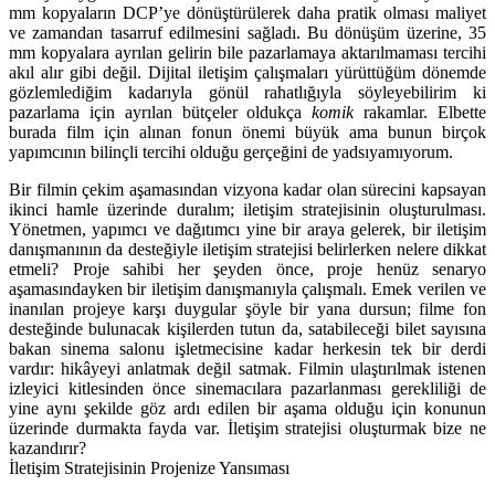
mm kopyaların DCP’ye dönüştürülerek daha pratik olması maliyet
ve zamandan tasarruf edilmesini sağladı. Bu dönüşüm üzerine, 35
mm kopyalara ayrılan gelirin bile pazarlamaya aktarılmaması tercihi
akıl alır gibi değil. Dijital iletişim çalışmaları yürüttüğüm dönemde
gözlemlediğim kadarıyla gönül rahatlığıyla söyleyebilirim ki
pazarlama için ayrılan bütçeler oldukça
komik
rakamlar. Elbette
burada film için alınan fonun önemi büyük ama bunun birçok
yapımcının bilinçli tercihi olduğu gerçeğini de yadsıyamıyorum.
Bir filmin çekim aşamasından vizyona kadar olan sürecini kapsayan
ikinci hamle üzerinde duralım; iletişim stratejisinin oluşturulması.
Yönetmen, yapımcı ve dağıtımcı yine bir araya gelerek, bir iletişim
danışmanının da desteğiyle iletişim stratejisi belirlerken nelere dikkat
etmeli? Proje sahibi her şeyden önce, proje henüz senaryo
aşamasındayken bir iletişim danışmanıyla çalışmalı. Emek verilen ve
inanılan projeye karşı duygular şöyle bir yana dursun; filme fon
desteğinde bulunacak kişilerden tutun da, satabileceği bilet sayısına
bakan sinema salonu işletmecisine kadar herkesin tek bir derdi
vardır: hikâyeyi anlatmak değil satmak. Filmin ulaştırılmak istenen
izleyici kitlesinden önce sinemacılara pazarlanması gerekliliği de
yine aynı şekilde göz ardı edilen bir aşama olduğu için konunun
üzerinde durmakta fayda var. İletişim stratejisi oluşturmak bize ne
kazandırır?
İletişim Stratejisinin Projenize Yansıması