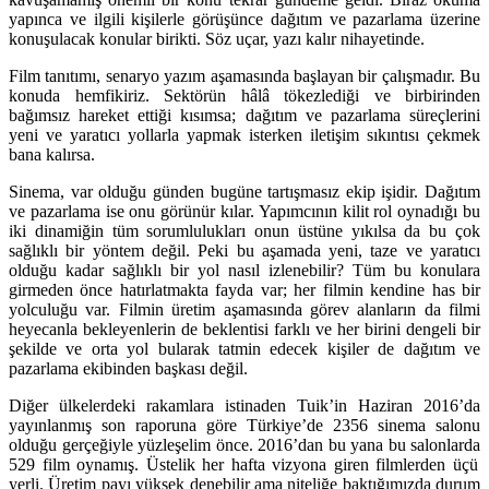
yapınca ve ilgili kişilerle görüşünce dağıtım ve pazarlama üzerine
konuşulacak konular birikti. Söz uçar, yazı kalır nihayetinde.
Film tanıtımı, senaryo yazım aşamasında başlayan bir çalışmadır. Bu
konuda hemfikiriz. Sektörün hâlâ tökezlediği ve birbirinden
bağımsız hareket ettiği kısımsa; dağıtım ve pazarlama süreçlerini
yeni ve yaratıcı yollarla yapmak isterken iletişim sıkıntısı çekmek
bana kalırsa.
Sinema, var olduğu günden bugüne tartışmasız ekip işidir. Dağıtım
ve pazarlama ise onu görünür kılar. Yapımcının kilit rol oynadığı bu
iki dinamiğin tüm sorumlulukları onun üstüne yıkılsa da bu çok
sağlıklı bir yöntem değil. Peki bu aşamada yeni, taze ve yaratıcı
olduğu kadar sağlıklı bir yol nasıl izlenebilir? Tüm bu konulara
girmeden önce hatırlatmakta fayda var; her filmin kendine has bir
yolculuğu var. Filmin üretim aşamasında görev alanların da filmi
heyecanla bekleyenlerin de beklentisi farklı ve her birini dengeli bir
şekilde ve orta yol bularak tatmin edecek kişiler de dağıtım ve
pazarlama ekibinden başkası değil.
Diğer ülkelerdeki rakamlara istinaden
Tuik
’in Haziran 2016’da
yayınlanmış son raporuna göre Türkiye’de
2356
sinema salonu
olduğu gerçeğiyle yüzleşelim önce. 2016’dan bu yana bu salonlarda
529
film oynamış. Üstelik her hafta vizyona giren filmlerden üçü
yerli. Üretim payı yüksek denebilir ama niteliğe baktığımızda durum