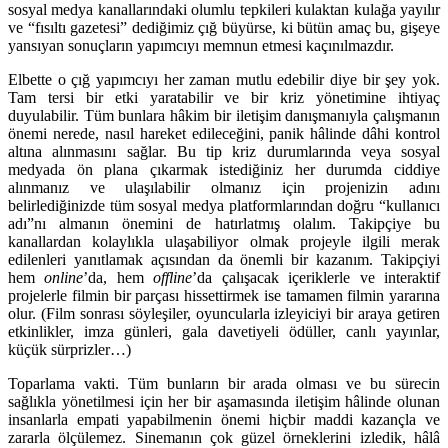
sosyal medya kanallarındaki olumlu tepkileri kulaktan kulağa yayılır
ve “fısıltı gazetesi” dediğimiz çığ büyürse, ki bütün amaç bu, gişeye
yansıyan sonuçların yapımcıyı memnun etmesi kaçınılmazdır.
Elbette o çığ yapımcıyı her zaman mutlu edebilir diye bir şey yok.
Tam tersi bir etki yaratabilir ve bir kriz yönetimine ihtiyaç
duyulabilir. Tüm bunlara hâkim bir iletişim danışmanıyla çalışmanın
önemi nerede, nasıl hareket edileceğini, panik hâlinde dâhi kontrol
altına alınmasını sağlar. Bu tip kriz durumlarında veya sosyal
medyada ön plana çıkarmak istediğiniz her durumda ciddiye
alınmanız ve ulaşılabilir olmanız için projenizin adını
belirlediğinizde tüm sosyal medya platformlarından doğru “kullanıcı
adı”nı almanın önemini de hatırlatmış olalım. Takipçiye bu
kanallardan kolaylıkla ulaşabiliyor olmak projeyle ilgili merak
edilenleri yanıtlamak açısından da önemli bir kazanım. Takipçiyi
hem
online
’da, hem
offline
’da çalışacak içeriklerle ve interaktif
projelerle filmin bir parçası hissettirmek ise tamamen filmin yararına
olur. (Film sonrası söyleşiler, oyuncularla izleyiciyi bir araya getiren
etkinlikler, imza günleri, gala davetiyeli ödüller, canlı yayınlar,
küçük sürprizler…)
Toparlama vakti. Tüm bunların bir arada olması ve bu sürecin
sağlıkla yönetilmesi için her bir aşamasında iletişim hâlinde olunan
insanlarla empati yapabilmenin önemi hiçbir maddi kazançla ve
zararla ölçülemez. Sinemanın çok güzel örneklerini izledik, hâlâ