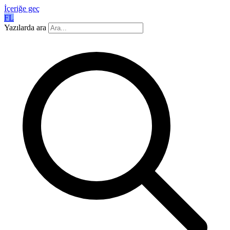
İçeriğe geç
FL
Yazılarda ara