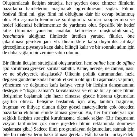
Oluşturulacak iletişim stratejisi her şeyden önce chmzer filmlerin
pazarlama hamlelerini araştırarak öğrenilmesini sağlar. Filmin
festival filmi mi, gişe filmi mi olduğuna dair bir cevap bulunmuş
olur. Bu aşamada kendimize sorduğumuz sorular rakiplerimizi ve
hedef kitlemizi belirlememize de yardımcı olur. Spesifik bir hedef
kitle (filminizi yansıtan anahtar kelimelerle oluşturabilirsiniz),
benchmark
aldığınız filmlerde üretilen yaratıcı fikirler, öne
çıkarılması gereken janr vb. dinamiklere karşı duyarlılık arttıkça
gireceğimiz piyasaya karşı daha bilinçli kalır ve bir sonraki adım için
de daha sağlam bir zemine sahip olunur.
Bir filmin iletişim stratejisini oluştururken hem
online
hem de
offline
için
sorulması gereken sorular sabittir. Kime, nerede, ne zaman, nasıl
ve ne söyleyerek ulaşılacak? Ülkenin politik durumundan hızla
değişen gündeme kadar birçok etkenin olduğu bu aşamada; yapımcı,
yönetmen ve dağıtımcı kafa kafaya verip bir iletişim danışmanının
desteğiyle “doğru zaman”ı kovalamazsa ve en az bir ay önce filmin
iletişimine başlamak için hazır olmazsa gişede hüsrana uğramaları
şaşırtıcı olmaz. İletişime başlamak için afiş, tanıtım fragmanı,
fragman ve ihtiyaç olunan diğer görsel materyallerin çok önceden
pazarlama ekibinin elinde olması gerekir. Bu, her bir materyal için
sağlıklı iletişim stratejisi kurulmasına olanak sağlar. (Bir fragmanın
vizyon tarihinden çok önce gişedeki filmin reklamında dönmeye
başlaması gibi.) Sadece filmi programlayan dağıtımcılara satmak için
bile bu materyallerin hazır olması gerekir. Hâli hazırda Türkiye’deki