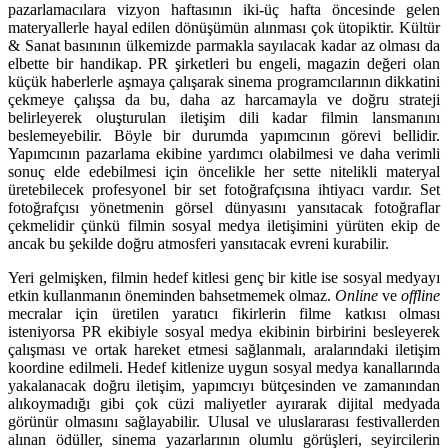
pazarlamacılara vizyon haftasının iki-üç hafta öncesinde gelen
materyallerle hayal edilen dönüşümün alınması çok ütopiktir. Kültür
& Sanat basınının ülkemizde parmakla sayılacak kadar az olması da
elbette bir handikap. PR şirketleri bu engeli, magazin değeri olan
küçük haberlerle aşmaya çalışarak sinema programcılarının dikkatini
çekmeye çalışsa da bu, daha az harcamayla ve doğru strateji
belirleyerek oluşturulan iletişim dili kadar filmin lansmanını
beslemeyebilir. Böyle bir durumda yapımcının görevi bellidir.
Yapımcının pazarlama ekibine yardımcı olabilmesi ve daha verimli
sonuç elde edebilmesi için öncelikle her sette nitelikli materyal
üretebilecek profesyonel bir set fotoğrafçısına ihtiyacı vardır. Set
fotoğrafçısı yönetmenin görsel dünyasını yansıtacak fotoğraflar
çekmelidir çünkü filmin sosyal medya iletişimini yürüten ekip de
ancak bu şekilde doğru atmosferi yansıtacak evreni kurabilir.
Yeri gelmişken, filmin hedef kitlesi genç bir kitle ise sosyal medyayı
etkin kullanmanın öneminden bahsetmemek olmaz.
Online
ve
offline
mecralar için üretilen yaratıcı fikirlerin filme katkısı olması
isteniyorsa PR ekibiyle sosyal medya ekibinin birbirini besleyerek
çalışması ve ortak hareket etmesi sağlanmalı, aralarındaki iletişim
koordine edilmeli. Hedef kitlenize uygun sosyal medya kanallarında
yakalanacak doğru iletişim, yapımcıyı bütçesinden ve zamanından
alıkoymadığı gibi çok cüzi maliyetler ayırarak dijital medyada
görünür olmasını sağlayabilir. Ulusal ve uluslararası festivallerden
alınan ödüller, sinema yazarlarının olumlu görüşleri, seyircilerin