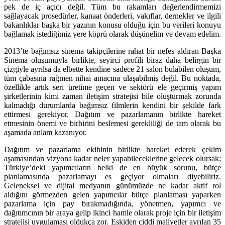
pek de iç açıcı değil. Tüm bu rakamları değerlendirmemizi
sağlayacak prosedürler, kanaat önderleri, vakıflar, dernekler ve ilgili
bakanlıklar başka bir yazının konusu olduğu için bu verileri konuyu
bağlamak istediğimiz yere köprü olarak düşünelim ve devam edelim.
2013’te bağımsız sinema takipçilerine rahat bir nefes aldıran
Başka
Sinema
oluşumuyla birlikte, seyirci profili biraz daha belirgin bir
çizgiyle ayrılsa da elbette kendine sadece 21 salon bulabilen oluşum,
tüm çabasına rağmen nihai amacına ulaşabilmiş değil. Bu noktada,
özellikle artık seri üretime geçen ve sektörü ele geçirmiş yapım
şirketlerinin kimi zaman iletişim stratejisi bile oluşturmak zorunda
kalmadığı durumlarda bağımsız filmlerin kendini bir şekilde fark
ettirmesi gerekiyor. Dağıtım ve pazarlamanın birlikte hareket
etmesinin önemi ve birbirini beslemesi gerekliliği de tam olarak bu
aşamada anlam kazanıyor.
Dağıtım ve pazarlama ekibinin birlikte hareket ederek çekim
aşamasından vizyona kadar neler yapabileceklerine gelecek olursak;
Türkiye’deki yapımcıların belki de en büyük sorunu, bütçe
planlamasında pazarlamayı es geçiyor olmaları diyebiliriz.
Geleneksel ve dijital medyanın günümüzde ne kadar aktif rol
aldığını görmezden gelen yapımcılar bütçe planlaması yaparken
pazarlama için pay bırakmadığında, yönetmen, yapımcı ve
dağıtımcının bir araya gelip ikinci hamle olarak proje için bir iletişim
stratejisi uygulaması oldukça zor. Eskiden ciddi maliyetler ayrılan 35