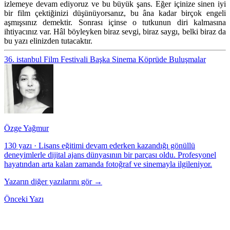
izlemeye devam ediyoruz ve bu büyük şans. Eğer içinize sinen iyi
bir film çektiğinizi düşünüyorsanız, bu âna kadar birçok engeli
aşmışsınız demektir. Sonrası içinse o tutkunun diri kalmasına
ihtiyacınız var. Hâl böyleyken biraz sevgi, biraz saygı, belki biraz da
bu yazı elinizden tutacaktır.
36. istanbul Film Festivali
Başka Sinema
Köprüde Buluşmalar
Özge Yağmur
130 yazı
·
Lisans eğitimi devam ederken kazandığı gönüllü
deneyimlerle dijital ajans dünyasının bir parçası oldu. Profesyonel
hayatından arta kalan zamanda fotoğraf ve sinemayla ilgileniyor.
Yazarın diğer yazılarını gör →
Önceki Yazı