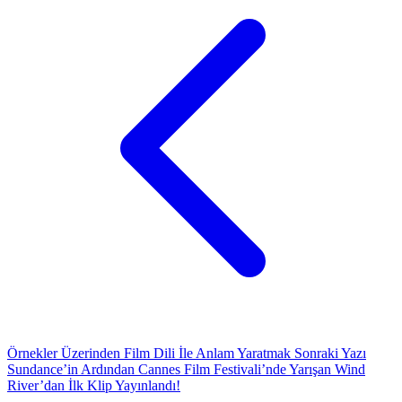
Örnekler Üzerinden Film Dili İle Anlam Yaratmak
Sonraki Yazı
Sundance’in Ardından Cannes Film Festivali’nde Yarışan Wind
River’dan İlk Klip Yayınlandı!