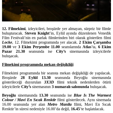
12. Filmekimi
, izleyicileri, broşürde yer almayan, sürpriz bir filmle
buluşturacak.
Steven Knight
’in, Eylül ayında düzenlenen Venedik
Film Festivali’nin en parlak filmlerinden biri olarak gösterilen filmi
Locke
, 12. Filmekimi programında yer alacak.
2 Ekim Çarşamba
19.00
ve
3 Ekim Perşembe 11.00
seanslarında
Atlas
’ta,
6 Ekim
Pazar 21.30
seansında ise
City’s
sinemasında izleyicilerle
buluşacak.
Filmekimi programında mekan değişikliği
Filmekimi programında bir seansta mekan değişikliği de yapılacak.
Broşürde
28 Eylül 13.30
seansında Beyoğlu sinemasında
gösterileceği duyurulan
3X3D
filmi teknik nedenlerden ötürü
izleyicilerle
City’s
sinemasının
3 numaralı salonunda
buluşacak.
Beyoğlu
sinemasında
13.30
seansında ise
Blue Is The Warmest
Colour / Mavi En Sıcak Renktir
filmi gösterilecek. Aynı sinemada
16.00 seansında yer alan
Metro Manila
filmi, Mavi En Sıcak
Renktir’in süresi nedeniyle 16.00’da değil,
16.45
’te başlatılacak.