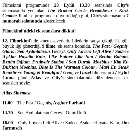
Filmekimi programında
28 Eylül 13.30
seansında
City’s
sinemasında yer alan
The Broken Circle Breakdown / Kırık
Çember
filmi ise programda duyurulduğu gibi,
City’s
sinemasının
7
numaralı salonunda
gösterilecek.
Filmekimi’ndeki ek seanslara dikkat!
12. Filmekimi
’nde sinemaseverlerin biletlerin satışa çıktığı ilk gün
büyük ilgi gösterdiği
9 filme
, ek seans konuldu.
The Past / Geçmiş
,
Gloria
,
Sen Aydınlatırsın Geceyi
,
Only Lovers Left Alive / Sadece
Aşıklar Hayatta Kalır
,
Like Father Like Son / Benim Babam
,
Benim Oğlum
,
Fruitvale Station / Son Durak
,
Moebius / Kim Ki-
Duk’tan Moebius
,
Blue Is The Warmest Colour / Mavi En Sıcak
Renktir
ve
Young & Beautiful / Genç ve Güzel
filmlerinin
27 Eylül
Cuma
günü
Atlas
ve
City’s
sinemalarında düzenlenecek ek
seansları şöyle:
Atlas Sineması
11.00
The Past / Geçmiş
, Asghar Farhadi
13.30
Sen Aydınlatırsın Geceyi,
Onur Ünlü
16.00
Only Lovers Left Alive / Sadece Aşıklar Hayatta Kalır,
Jim
Jarmusch