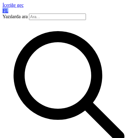
İçeriğe geç
FL
Yazılarda ara