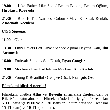
19.00
Like Father Like Son / Benim Babam, Benim Oğlum,
Hirokazu Kore-eda
21.30
Blue Is The Warmest Colour / Mavi En Sıcak Renktir,
Abdellatif Kechiche
City’s Sineması
11.00
Gloria
13.30
Only Lovers Left Alive / Sadece Aşıklar Hayatta Kalır,
Jim
Jarmusch
16.00
Fruitvale Station / Son Durak,
Ryan Coogler
19.00
Moebius / Kim Ki-Duk’tan Moebius,
Kim Ki-duk
21.30
Young & Beautiful / Genç ve Güzel,
François Ozon
Filmekimi biletleri nerede?
Filmekimi biletleri
Atlas
ve
Beyoğlu sinemaları gişelerinden
ve
Biletix
’ten satın alınabilir. Filmekimi’nde hafta içi gündüz seansları
5 TL
, hafta içi 19.00 ve 21. 30 seansları ile tüm hafta sonu seanslar
15 TL
(tam) ve
10 TL
(indirimli).