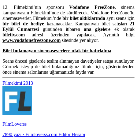
12. Filmekimi’nin sponsoru
Vodafone FreeZone
, sinema
kampanyasını Filmekimi’nde de sürdürecek. Vodafone FreeZone’lu
sinemaseverler, Filmekimi’nde
bir bilet aldıklarında
aynı seans için
bir bilet de hediye
kazanacaklar. Kampanyalı bilet satışları
21
Eylül Cumartesi
gününden itibaren
ana gişelere
ek olarak
biletix.com
adresi üzerinden yapılacak. Ayrıntılı bilgi
www.vodafonefreezone.com
sitesinde yer alıyor.
Bilet bulamayan sinemaseverlere ufak bir hatırlatma
Seans öncesi gişelerde teslim alınmayan davetiyeler satışa sunuluyor.
Görmek isteyip de bilet bulamadığınız filmler için, gösterimlerden
önce sinema salonlarına uğramanızda fayda var.
Filmekimi 2013
FilmLoverss
7890 yazı
·
Filmloverss.com Editör Hesabı