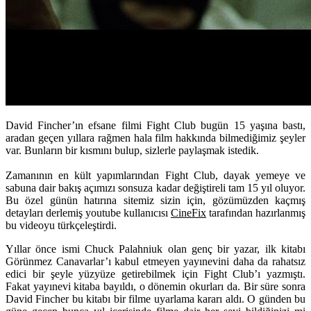
David Fincher’ın efsane filmi Fight Club bugün 15 yaşına bastı,
aradan geçen yıllara rağmen hala film hakkında bilmediğimiz şeyler
var. Bunların bir kısmını bulup, sizlerle paylaşmak istedik.
Zamanının en kült yapımlarından Fight Club, dayak yemeye ve
sabuna dair bakış açımızı sonsuza kadar değiştireli tam 15 yıl oluyor.
Bu özel günün hatırına sitemiz sizin için, gözümüzden kaçmış
detayları derlemiş youtube kullanıcısı
CineFix
tarafından hazırlanmış
bu videoyu türkçeleştirdi.
Yıllar önce ismi Chuck Palahniuk olan genç bir yazar, ilk kitabı
Görünmez Canavarlar’ı kabul etmeyen yayınevini daha da rahatsız
edici bir şeyle yüzyüze getirebilmek için Fight Club’ı yazmıştı.
Fakat yayınevi kitaba bayıldı, o dönemin okurları da. Bir süre sonra
David Fincher bu kitabı bir filme uyarlama kararı aldı. O günden bu