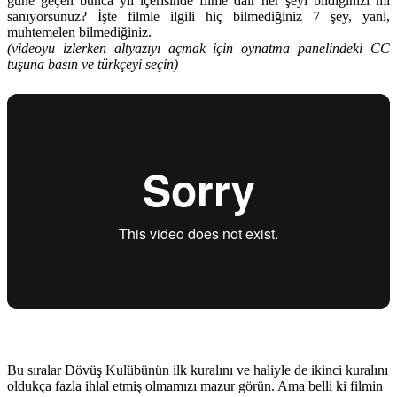
güne geçen bunca yıl içerisinde filme dair her şeyi bildiğinizi mi
sanıyorsunuz? İşte filmle ilgili hiç bilmediğiniz 7 şey, yani,
muhtemelen bilmediğiniz.
(videoyu izlerken altyazıyı açmak için oynatma panelindeki CC
tuşuna basın ve türkçeyi seçin)
Bu sıralar Dövüş Kulübünün ilk kuralını ve haliyle de ikinci kuralını
oldukça fazla ihlal etmiş olmamızı mazur görün. Ama belli ki filmin