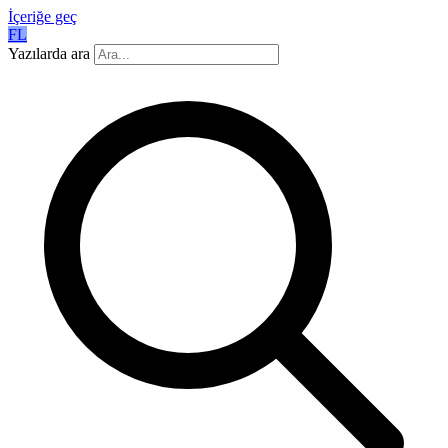
İçeriğe geç
FL
Yazılarda ara