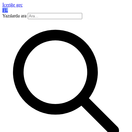
İçeriğe geç
FL
Yazılarda ara