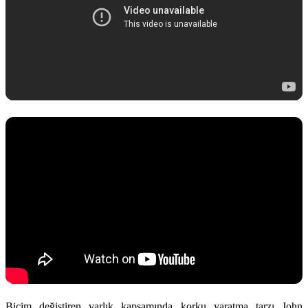
Biçim değiştiren varlık kapsamında korku yaratma tarzı
John