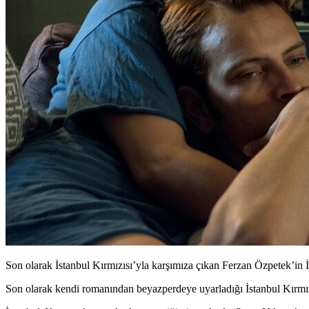
Son olarak İstanbul Kırmızısı’yla karşımıza çıkan Ferzan Özpetek’in İ
Son olarak kendi romanından beyazperdeye uyarladığı İstanbul Kırmız