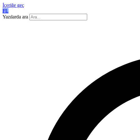
İçeriğe geç
FL
Yazılarda ara