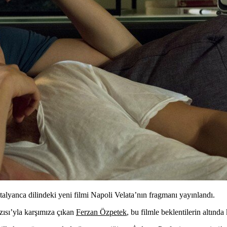
talyanca dilindeki yeni filmi Napoli Velata’nın fragmanı yayınlandı.
ısı’yla karşımıza çıkan
Ferzan Özpetek
, bu filmle beklentilerin altında 