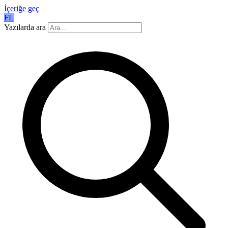
İçeriğe geç
FL
Yazılarda ara