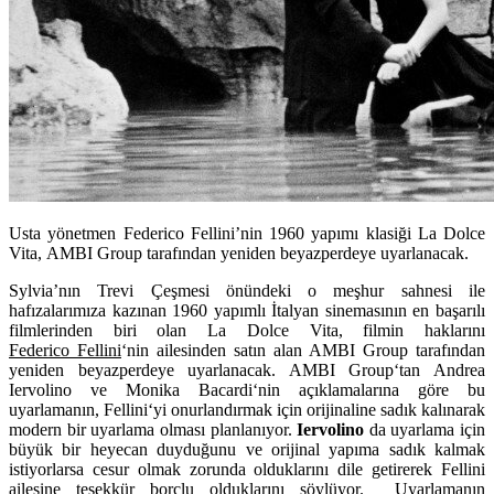
Usta yönetmen Federico Fellini’nin 1960 yapımı klasiği La Dolce
Vita, AMBI Group tarafından yeniden beyazperdeye uyarlanacak.
Sylvia’nın Trevi Çeşmesi önündeki o meşhur sahnesi ile
hafızalarımıza kazınan 1960 yapımlı İtalyan sinemasının en başarılı
filmlerinden biri olan
La Dolce Vita,
filmin haklarını
Federico
Fellini
‘nin ailesinden satın alan
AMBI Group
tarafından
yeniden beyazperdeye uyarlanacak.
AMBI Group
‘tan
Andrea
Iervolino
ve
Monika Bacardi
‘nin açıklamalarına göre bu
uyarlamanın,
Fellini
‘yi onurlandırmak için orijinaline sadık kalınarak
modern bir uyarlama olması planlanıyor.
Iervolino
da uyarlama için
büyük bir heyecan duyduğunu ve orijinal yapıma sadık kalmak
istiyorlarsa cesur olmak zorunda olduklarını dile getirerek
Fellini
ailesine teşekkür borçlu olduklarını söylüyor. Uyarlamanın