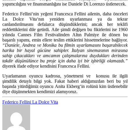
yapımcılığını ve finansmanlığını ise
Daniele Di Lorenzo
üstlenecek.
Federico Fellini
‘nin yeğeni
Francesca Fellini
ailenin, daha önceleri
La Dolce Vita
‘nın yeniden uyarlanması ya da tekrar
canlandırılmasını defalarca düşündüklerini; ancak her teklifi
reddettiklerini dile getirdi. Aile şimdi değişen bu fikirlerini ise 1960
yılında Cannes Film Festivalinden Altın Palmiye ile dönen bu
başarılı yapımı, emin ellere teslim ettiklerini hissetmelerine bağlıyor.
“Daniele, Andrea ve Monika bu filmin uyarlamasını başarabilecek
harika bir hayal gücüne sahipler. İtalyan sinemasının mirasına
sahip çıkacakları ve amcamın çalışmalarına duydukları derinden
takdir düşünülünce bu proje için daha iyi bir işbirliği olamazdı.”
diyerek ifade ediyor kendisini
Francesca Fellini.
Uyarlamanın oyuncu kadrosu, yönetmeni ve konusu ile ilgili
şimdilik detaylı bilgi yok. Fakat haberi aldığımızdan beri bu yıl
başında yitirdiğimiz oyuncu
Anita Ekberg
‘in rolünü kim üstlenebilir
diye düşünmekten kendimizi alamıyoruz.
Federico Fellini
La Dolce Vita