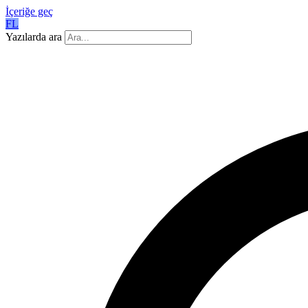
İçeriğe geç
FL
Yazılarda ara