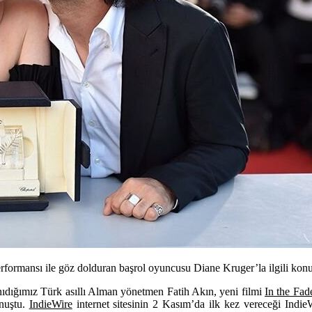
erformansı ile göz dolduran başrol oyuncusu Diane Kruger’la ilgili konu
anıdığımız Türk asıllı Alman yönetmen
Fatih Akın
, yeni filmi
In the Fad
onuştu.
IndieWire
internet sitesinin 2 Kasım’da ilk kez vereceği IndieW