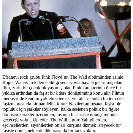
Efsanevi rock grubu Pink Floyd’un The Wall albümünden esinle
Roger Waters’ın kaleme aldığı senaryoyla hayata geçirilmiş olan
film, zorlu bir çocukluk yaşamış olan Pink karakterinin önce bir
yıldıza ardından da faşist bir lidere dönüşümünü konu alır. Filmin
merkezinde kendini yok etme teması yer alır ve anlatı bu tema ile
faşizm arasında bir paralellik kurar. Nazileri anımsatan faşist bir
topluluk için şarkılar söyleyen, halka seslenen politik bir figüre
dönüşen karakter üzerinden, insanın bir faşiste dönüşümünde
geçeceği yolu takip eder. The Wall’a göre Yahudilerden,
eşcinsellerden, siyahilerden onları kurşuna dizmek isteyecek bir
faşiste dönüşmekle delilik arasında bir fark yoktur.