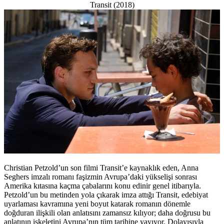
Transit (2018)
Christian Petzold’un son filmi Transit’e kaynaklık eden, Anna
Seghers imzalı romanı faşizmin Avrupa’daki yükselişi sonrası
Amerika kıtasına kaçma çabalarını konu edinir genel itibarıyla.
Petzold’un bu metinden yola çıkarak imza attığı Transit, edebiyat
uyarlaması kavramına yeni boyut katarak romanın dönemle
doğduran ilişkili olan anlatısını zamansız kılıyor; daha doğrusu bu
anlatının iskeletini Avrupa’nın tüm tarihine yayıyor. Dolayısıyla