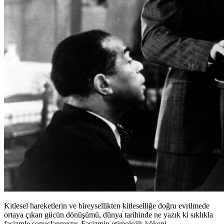
Kitlesel hareketlerin ve bireysellikten kitleselliğe doğru evrilmede
ortaya çıkan gücün dönüşümü, dünya tarihinde ne yazık ki sıklıkla
faşizmle sonuçlanmıştır. Faşizmin etimolojik kökeni