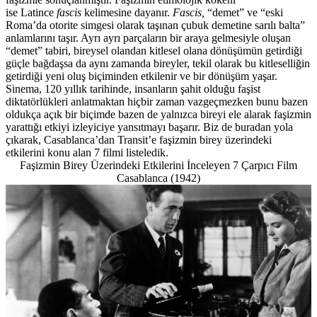
ise Latince
fascis
kelimesine dayanır.
Fascis,
“demet” ve “eski
Roma’da otorite simgesi olarak taşınan çubuk demetine sarılı balta”
anlamlarını taşır. Ayrı ayrı parçaların bir araya gelmesiyle oluşan
“demet” tabiri, bireysel olandan kitlesel olana dönüşümün getirdiği
güçle bağdaşsa da aynı zamanda bireyler, tekil olarak bu kitleselliğin
getirdiği yeni oluş biçiminden etkilenir ve bir dönüşüm yaşar.
Sinema, 120 yıllık tarihinde, insanların şahit olduğu faşist
diktatörlükleri anlatmaktan hiçbir zaman vazgeçmezken bunu bazen
oldukça açık bir biçimde bazen de yalnızca bireyi ele alarak faşizmin
yarattığı etkiyi izleyiciye yansıtmayı başarır. Biz de buradan yola
çıkarak, Casablanca’dan Transit’e faşizmin birey üzerindeki
etkilerini konu alan 7 filmi listeledik.
Faşizmin Birey Üzerindeki Etkilerini İnceleyen 7 Çarpıcı Film
Casablanca (1942)