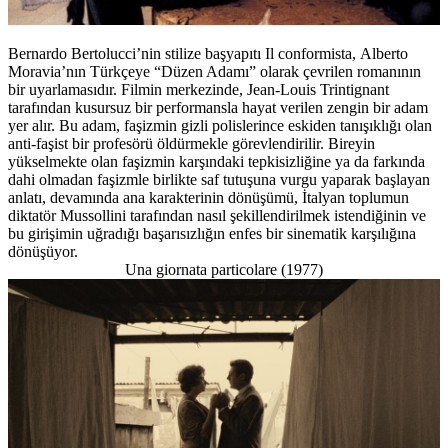
Bernardo Bertolucci’nin stilize başyapıtı Il conformista, Alberto
Moravia’nın Türkçeye “Düzen Adamı” olarak çevrilen romanının
bir uyarlamasıdır. Filmin merkezinde, Jean-Louis Trintignant
tarafından kusursuz bir performansla hayat verilen zengin bir adam
yer alır. Bu adam, faşizmin gizli polislerince eskiden tanışıklığı olan
anti-faşist bir profesörü öldürmekle görevlendirilir. Bireyin
yükselmekte olan faşizmin karşındaki tepkisizliğine ya da farkında
dahi olmadan faşizmle birlikte saf tutuşuna vurgu yaparak başlayan
anlatı, devamında ana karakterinin dönüşümü, İtalyan toplumun
diktatör Mussollini tarafından nasıl şekillendirilmek istendiğinin ve
bu girişimin uğradığı başarısızlığın enfes bir sinematik karşılığına
dönüşüyor.
Una giornata particolare (1977)