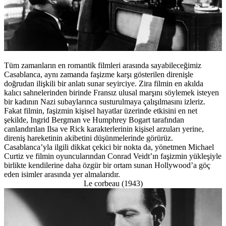
Tüm zamanların en romantik filmleri arasında sayabileceğimiz
Casablanca, aynı zamanda faşizme karşı gösterilen direnişle
doğrudan ilişkili bir anlatı sunar seyirciye. Zira filmin en akılda
kalıcı sahnelerinden birinde Fransız ulusal marşını söylemek isteyen
bir kadının Nazi subaylarınca susturulmaya çalışılmasını izleriz.
Fakat filmin, faşizmin kişisel hayatlar üzerinde etkisini en net
şekilde, Ingrid Bergman ve Humphrey Bogart tarafından
canlandırılan Ilsa ve Rick karakterlerinin kişisel arzuları yerine,
direniş hareketinin akibetini düşünmelerinde görürüz.
Casablanca’yla ilgili dikkat çekici bir nokta da, yönetmen Michael
Curtiz ve filmin oyuncularından Conrad Veidt’ın faşizmin yükleşiyle
birlikte kendilerine daha özgür bir ortam sunan Hollywood’a göç
eden isimler arasında yer almalarıdır.
Le corbeau (1943)