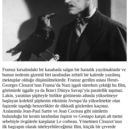
Fransız kırsalındaki bir kasabada salgın bir hastalık yayılmaktadır ve
bunun nedenin gizemli biri tarafından zehirli bir kalemle yazılmış
mektuplar olduğu düşünülmektedir. Fransız gerilim ustası Henri-
Georges Clouzot’nun Fransa’da Nazi işgali sürerken çektiği bu film,
görünürde işgalle ya da İkinci Dünya Savaşı’yla paralellik taşımaz.
Lakin, yaratılan şüpheyle birlikte görünenin altında yükselmeye
başlayan kolektif şüphenin etkisinin Avrupa’da yükselmekte olan
faşizmle taşıdığı benzerlikler de dikkatli gözlerden kaçmaz.
Aralarında Jean-Paul Sartre ve Jean Cocteau gibi isimlerin
bulunduğu bir kesim tarafından faşizm ve Gestapo karşıtı alt metni
sebebiyle övgülerle karşılanır Le corbeau. Yönetmen Clouzot’nun
ilk başyapıtı olarak niteleyebileceğimiz film, küçük bir çevrede