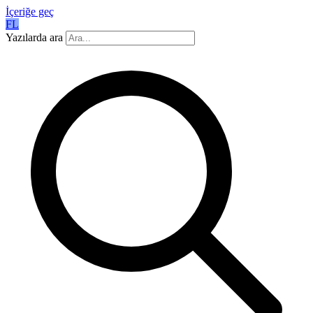
İçeriğe geç
FL
Yazılarda ara