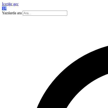
İçeriğe geç
FL
Yazılarda ara