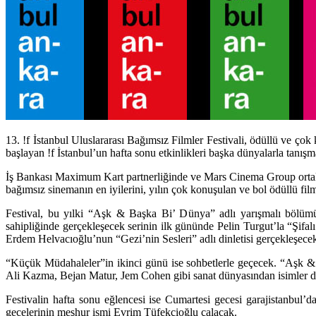
13. !f İstanbul Uluslararası Bağımsız Filmler Festivali, ödüllü ve çok
başlayan !f İstanbul’un hafta sonu etkinlikleri başka dünyalarla tanışma
İş Bankası Maximum Kart partnerliğinde ve Mars Cinema Group ortaklığ
bağımsız sinemanın en iyilerini, yılın çok konuşulan ve bol ödüllü film
Festival, bu yılki “Aşk & Başka Bi’ Dünya” adlı yarışmalı bölüm
sahipliğinde gerçekleşecek serinin ilk gününde Pelin Turgut’la “Şifal
Erdem Helvacıoğlu’nun “Gezi’nin Sesleri” adlı dinletisi gerçekleşece
“Küçük Müdahaleler”in ikinci günü ise sohbetlerle geçecek. “Aşk & B
Ali Kazma, Bejan Matur, Jem Cohen gibi sanat dünyasından isimler d
Festivalin hafta sonu eğlencesi ise Cumartesi gecesi garajistanbul’d
gecelerinin meşhur ismi Evrim Tüfekçioğlu çalacak.