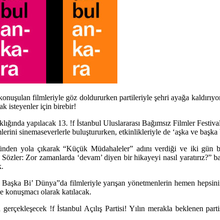
 konuşulan filmleriyle göz doldururken partileriyle şehri ayağa kaldırıy
k isteyenler için birebir!
ında yapılacak 13. !f İstanbul Uluslararası Bağımsız Filmler Festivali,
lerini sinemaseverlerle buluştururken, etkinlikleriyle de ‘aşka ve başka
ünden yola çıkarak “Küçük Müdahaleler” adını verdiği ve iki gün bo
ı Sözler: Zor zamanlarda ‘devam’ diyen bir hikayeyi nasıl yaratırız?” 
k.
aşka Bi’ Dünya”da filmleriyle yarışan yönetmenlerin hemen hepsinin k
e konuşmacı olarak katılacak.
a gerçekleşecek !f İstanbul Açılış Partisi! Yılın merakla beklenen pa