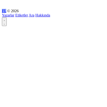
FL
© 2026
Yazarlar
Etiketler
Ara
Hakkında