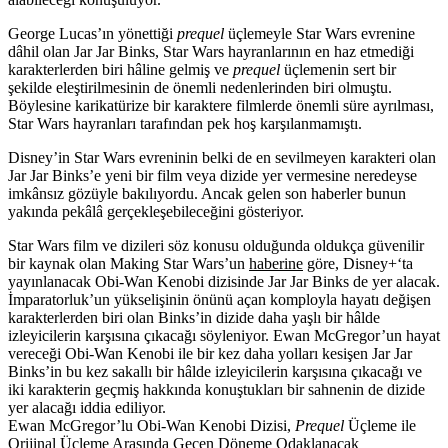
George Lucas’ın yönettiği
prequel
üçlemeyle
Star Wars
evrenine
dâhil olan
Jar Jar Binks
, Star Wars hayranlarının en haz etmediği
karakterlerden biri hâline gelmiş ve
prequel
üçlemenin sert bir
şekilde eleştirilmesinin de önemli nedenlerinden biri olmuştu.
Böylesine karikatürize bir karaktere filmlerde önemli süre ayrılması,
Star Wars hayranları tarafından pek hoş karşılanmamıştı.
Disney’in Star Wars evreninin belki de en sevilmeyen karakteri olan
Jar Jar Binks’e yeni bir film veya dizide yer vermesine neredeyse
imkânsız gözüyle bakılıyordu. Ancak gelen son haberler bunun
yakında pekâlâ gerçekleşebileceğini gösteriyor.
Star Wars film ve dizileri söz konusu olduğunda oldukça güvenilir
bir kaynak olan Making Star Wars’un
haberine
göre,
Disney+
‘ta
yayınlanacak
Obi-Wan Kenobi dizisinde
Jar Jar Binks de yer alacak.
İmparatorluk’un yükselişinin önünü açan komployla hayatı değişen
karakterlerden biri olan Binks’in dizide daha yaşlı bir hâlde
izleyicilerin karşısına çıkacağı söyleniyor. Ewan McGregor’un hayat
vereceği Obi-Wan Kenobi ile bir kez daha yolları kesişen Jar Jar
Binks’in bu kez sakallı bir hâlde izleyicilerin karşısına çıkacağı ve
iki karakterin geçmiş hakkında konuştukları bir sahnenin de dizide
yer alacağı iddia ediliyor.
Ewan McGregor’lu Obi-Wan Kenobi Dizisi,
Prequel
Üçleme ile
Orijinal Üçleme Arasında Geçen Döneme Odaklanacak