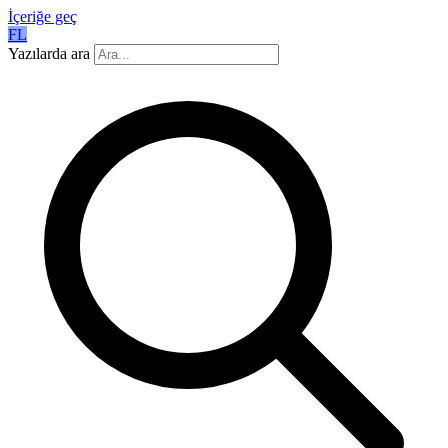
İçeriğe geç
FL
Yazılarda ara