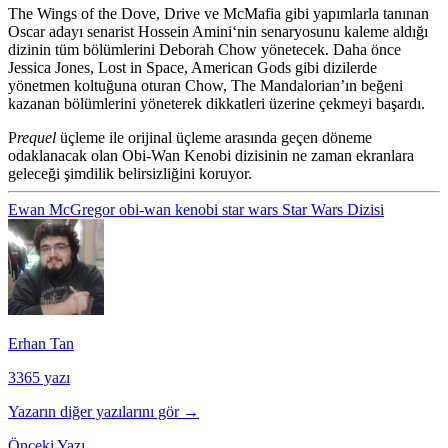
The Wings of the Dove, Drive ve McMafia gibi yapımlarla tanınan
Oscar adayı senarist
Hossein Amini
‘nin senaryosunu kaleme aldığı
dizinin tüm bölümlerini
Deborah Chow
yönetecek. Daha önce
Jessica Jones, Lost in Space, American Gods gibi dizilerde
yönetmen koltuğuna oturan Chow, The Mandalorian’ın beğeni
kazanan bölümlerini yöneterek dikkatleri üzerine çekmeyi başardı.
P
requel
üçleme ile orijinal üçleme arasında geçen döneme
odaklanacak olan Obi-Wan Kenobi dizisinin ne zaman ekranlara
geleceği şimdilik belirsizliğini koruyor.
Ewan McGregor
obi-wan kenobi
star wars
Star Wars Dizisi
Erhan Tan
3365 yazı
Yazarın diğer yazılarını gör →
Önceki Yazı