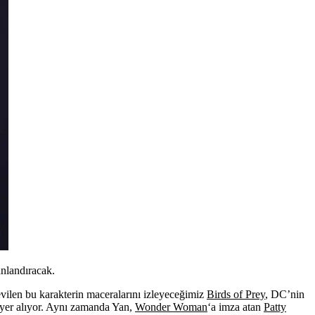
nlandıracak.
sevilen bu karakterin maceralarını izleyeceğimiz
Birds of Prey
, DC’nin
 yer alıyor. Aynı zamanda Yan,
Wonder Woman
‘a imza atan
Patty