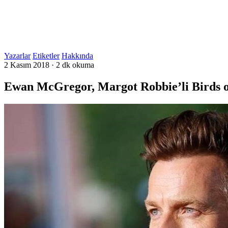
Yazarlar
Etiketler
Hakkında
2 Kasım 2018
·
2 dk okuma
Ewan McGregor, Margot Robbie’li Birds o