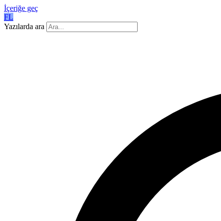
İçeriğe geç
FL
Yazılarda ara