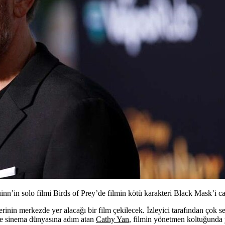
’in solo filmi Birds of Prey’de filmin kötü karakteri Black Mask’i ca
rinin merkezde yer alacağı bir film çekilecek. İzleyici tarafından çok 
yle sinema dünyasına adım atan
Cathy Yan
, filmin yönetmen koltuğunda