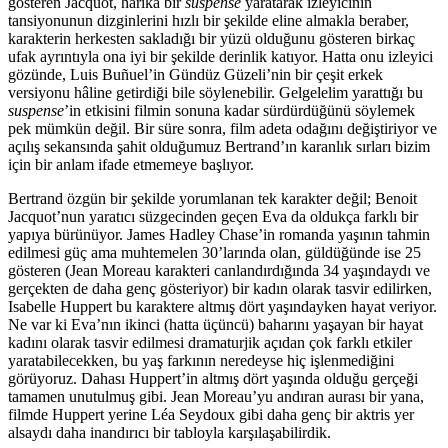
gösteren Jacquot, harika bir
suspense
yaratarak izleyicinin
tansiyonunun dizginlerini hızlı bir şekilde eline almakla beraber,
karakterin herkesten sakladığı bir yüzü olduğunu gösteren birkaç
ufak ayrıntıyla ona iyi bir şekilde derinlik katıyor. Hatta onu izleyici
gözünde, Luis Buñuel’in Gündüz Güzeli’nin bir çeşit erkek
versiyonu hâline getirdiği bile söylenebilir. Gelgelelim yarattığı bu
suspense
’in etkisini filmin sonuna kadar sürdürdüğünü söylemek
pek mümkün değil. Bir süre sonra, film adeta odağını değiştiriyor ve
açılış sekansında şahit olduğumuz Bertrand’ın karanlık sırları bizim
için bir anlam ifade etmemeye başlıyor.
Bertrand özgün bir şekilde yorumlanan tek karakter değil; Benoit
Jacquot’nun yaratıcı süzgecinden geçen Eva da oldukça farklı bir
yapıya bürünüyor. James Hadley Chase’in romanda yaşının tahmin
edilmesi güç ama muhtemelen 30’larında olan, güldüğünde ise 25
gösteren (Jean Moreau karakteri canlandırdığında 34 yaşındaydı ve
gerçekten de daha genç gösteriyor) bir kadın olarak tasvir edilirken,
Isabelle Huppert bu karaktere altmış dört yaşındayken hayat veriyor.
Ne var ki Eva’nın ikinci (hatta üçüncü) baharını yaşayan bir hayat
kadını olarak tasvir edilmesi dramaturjik açıdan çok farklı etkiler
yaratabilecekken, bu yaş farkının neredeyse hiç işlenmediğini
görüyoruz. Dahası Huppert’in altmış dört yaşında olduğu gerçeği
tamamen unutulmuş gibi. Jean Moreau’yu andıran aurası bir yana,
filmde Huppert yerine Léa Seydoux gibi daha genç bir aktris yer
alsaydı daha inandırıcı bir tabloyla karşılaşabilirdik.