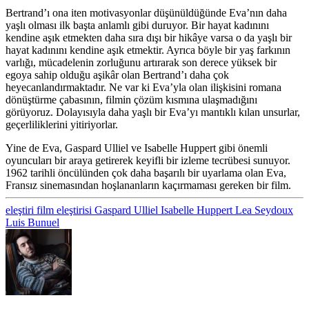
Bertrand’ı ona iten motivasyonlar düşünüldüğünde Eva’nın daha
yaşlı olması ilk başta anlamlı gibi duruyor. Bir hayat kadınını
kendine aşık etmekten daha sıra dışı bir hikâye varsa o da yaşlı bir
hayat kadınını kendine aşık etmektir. Ayrıca böyle bir yaş farkının
varlığı, mücadelenin zorluğunu artırarak son derece yüksek bir
egoya sahip olduğu aşikâr olan Bertrand’ı daha çok
heyecanlandırmaktadır. Ne var ki Eva’yla olan ilişkisini romana
dönüştürme çabasının, filmin çözüm kısmına ulaşmadığını
görüyoruz. Dolayısıyla daha yaşlı bir Eva’yı mantıklı kılan unsurlar,
geçerliliklerini yitiriyorlar.
Yine de Eva, Gaspard Ulliel ve Isabelle Huppert gibi önemli
oyuncuları bir araya getirerek keyifli bir izleme tecrübesi sunuyor.
1962 tarihli öncülünden çok daha başarılı bir uyarlama olan Eva,
Fransız sinemasından hoşlananların kaçırmaması gereken bir film.
eleştiri
film eleştirisi
Gaspard Ulliel
Isabelle Huppert
Lea Seydoux
Luis Bunuel