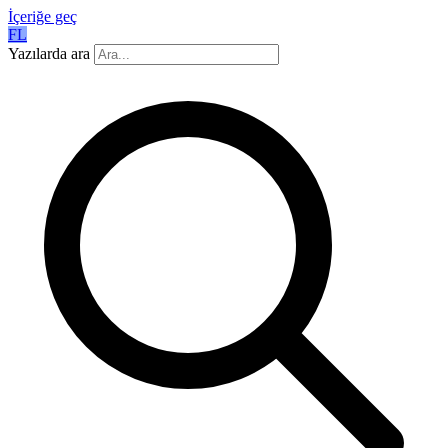
İçeriğe geç
FL
Yazılarda ara