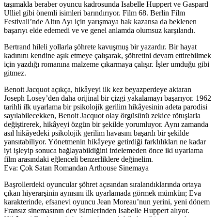
taşımakla beraber oyuncu kadrosunda Isabelle Huppert ve Gaspard
Ulliel gibi önemli isimleri barındırıyor. Film 68. Berlin Film
Festivali’nde Altın Ayı için yarışmaya hak kazansa da beklenen
başarıyı elde edemedi ve ve genel anlamda olumsuz karşılandı.
Bertrand hileli yollarla şöhrete kavuşmuş bir yazardır. Bir hayat
kadınını kendine aşık etmeye çalışarak, şöhretini devam ettirebilmek
için yazdığı romanına malzeme çıkarmaya çalışır. İşler umduğu gibi
gitmez.
Benoit Jacquot açıkça, hikâyeyi ilk kez beyazperdeye aktaran
Joseph Losey’den daha orijinal bir çizgi yakalamayı başarıyor. 1962
tarihli ilk uyarlama bir psikolojik gerilim hikâyesinin adeta parodisi
sayılabilecekken, Benoit Jacquot olay örgüsünü zekice rötuşlarla
değiştirerek, hikâyeyi özgün bir şekilde yorumluyor. Aynı zamanda
asıl hikâyedeki psikolojik gerilim havasını başarılı bir şekilde
yansıtabiliyor. Yönetmenin hikâyeye getirdiği farklılıkları ne kadar
iyi işleyip sonuca bağlayabildiğini irdelemeden önce iki uyarlama
film arasındaki eğlenceli benzerliklere değinelim.
Eva: Çok Satan Romandan Arthouse Sinemaya
Başrollerdeki oyuncular şöhret açısından sıralandıklarında ortaya
çıkan hiyerarşinin aynısını ilk uyarlamada görmek mümkün; Eva
karakterinde, efsanevi oyuncu Jean Moreau’nun yerini, yeni dönem
Fransız sinemasının dev isimlerinden Isabelle Huppert alıyor.