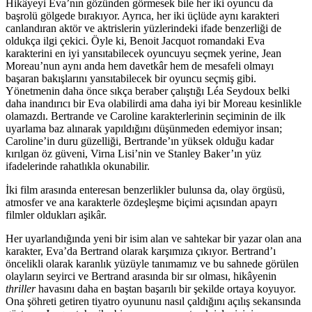
Hikâyeyi Eva’nın gözünden görmesek bile her iki oyuncu da
başrolü gölgede bırakıyor. Ayrıca, her iki üçlüde aynı karakteri
canlandıran aktör ve aktrislerin yüzlerindeki ifade benzerliği de
oldukça ilgi çekici. Öyle ki, Benoit Jacquot romandaki Eva
karakterini en iyi yansıtabilecek oyuncuyu seçmek yerine, Jean
Moreau’nun aynı anda hem davetkâr hem de mesafeli olmayı
başaran bakışlarını yansıtabilecek bir oyuncu seçmiş gibi.
Yönetmenin daha önce sıkça beraber çalıştığı Léa Seydoux belki
daha inandırıcı bir Eva olabilirdi ama daha iyi bir Moreau kesinlikle
olamazdı. Bertrande ve Caroline karakterlerinin seçiminin de ilk
uyarlama baz alınarak yapıldığını düşünmeden edemiyor insan;
Caroline’in duru güzelliği, Bertrande’ın yüksek olduğu kadar
kırılgan öz güveni, Virna Lisi’nin ve Stanley Baker’ın yüz
ifadelerinde rahatlıkla okunabilir.
İki film arasında enteresan benzerlikler bulunsa da, olay örgüsü,
atmosfer ve ana karakterle özdeşleşme biçimi açısından apayrı
filmler oldukları aşikâr.
Her uyarlandığında yeni bir isim alan ve sahtekar bir yazar olan ana
karakter, Eva’da Bertrand olarak karşımıza çıkıyor. Bertrand’ı
öncelikli olarak karanlık yüzüyle tanımamız ve bu sahnede görülen
olayların seyirci ve Bertrand arasında bir sır olması, hikâyenin
thriller
havasını daha en baştan başarılı bir şekilde ortaya koyuyor.
Ona şöhreti getiren tiyatro oyununu nasıl çaldığını açılış sekansında