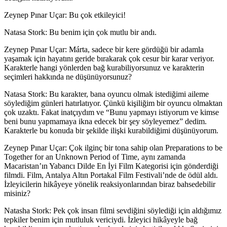
Zeynep Pınar Uçar: Bu çok etkileyici!
Natasa Stork:
Bu benim için çok mutlu bir andı.
Zeynep Pınar Uçar:
Márta, sadece bir kere gördüğü bir adamla
yaşamak için hayatını geride bırakarak çok cesur bir karar veriyor.
Karakterle hangi yönlerden bağ kurabiliyorsunuz ve karakterin
seçimleri hakkında ne düşünüyorsunuz?
Natasa Stork:
Bu karakter, bana oyuncu olmak istediğimi aileme
söylediğim günleri hatırlatıyor. Çünkü kişiliğim bir oyuncu olmaktan
çok uzaktı. Fakat inatçıydım ve “Bunu yapmayı istiyorum ve kimse
beni bunu yapmamaya ikna edecek bir şey söyleyemez” dedim.
Karakterle bu konuda bir şekilde ilişki kurabildiğimi düşünüyorum.
Zeynep Pınar Uçar: Çok ilginç bir tona sahip olan Preparations to be
Together for an Unknown Period of Time, aynı zamanda
Macaristan’ın Yabancı Dilde En İyi Film Kategorisi için gönderdiği
filmdi. Film, Antalya Altın Portakal Film Festivali’nde de ödül aldı.
İzleyicilerin hikâyeye yönelik reaksiyonlarından biraz bahsedebilir
misiniz?
Natasha Stork:
Pek çok insan filmi sevdiğini söylediği için aldığımız
tepkiler benim için mutluluk vericiydi. İzleyici hikâyeyle bağ