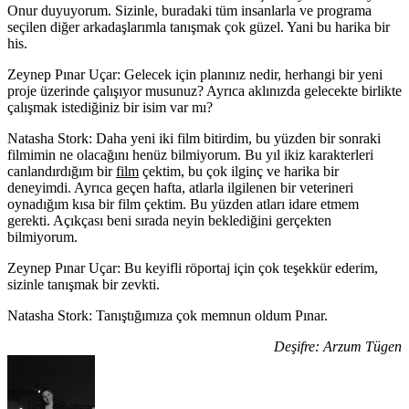
Onur duyuyorum. Sizinle, buradaki tüm insanlarla ve programa
seçilen diğer arkadaşlarımla tanışmak çok güzel. Yani bu harika bir
his.
Zeynep Pınar Uçar: Gelecek için planınız nedir, herhangi bir yeni
proje üzerinde çalışıyor musunuz? Ayrıca aklınızda gelecekte birlikte
çalışmak istediğiniz bir isim var mı?
Natasha Stork:
Daha yeni iki film bitirdim, bu yüzden bir sonraki
filmimin ne olacağını henüz bilmiyorum. Bu yıl ikiz karakterleri
canlandırdığım bir
film
çektim, bu çok ilginç ve harika bir
deneyimdi. Ayrıca geçen hafta, atlarla ilgilenen bir veterineri
oynadığım kısa bir film çektim. Bu yüzden atları idare etmem
gerekti. Açıkçası beni sırada neyin beklediğini gerçekten
bilmiyorum.
Zeynep Pınar Uçar: Bu keyifli röportaj için çok teşekkür ederim,
sizinle tanışmak bir zevkti.
Natasha Stork:
Tanıştığımıza çok memnun oldum Pınar.
Deşifre: Arzum Tügen