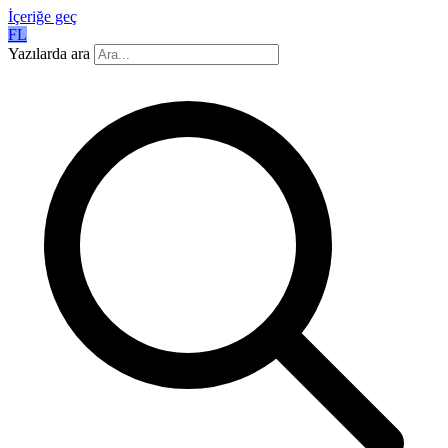
İçeriğe geç
FL
Yazılarda ara