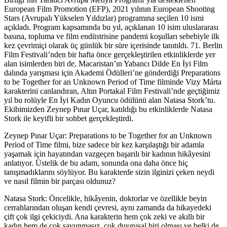
European Film Promotion (EFP), 2021 yılının European Shooting
Stars (Avrupalı Yükselen Yıldızlar) programına seçilen 10 ismi
açıkladı. Program kapsamında bu yıl, açıklanan 10 isim uluslararası
basına, topluma ve film endüstrisine pandemi koşulları sebebiyle ilk
kez çevrimiçi olarak üç günlük bir süre içerisinde tanıtıldı. 71. Berlin
Film Festivali’nden bir hafta önce gerçekleştirilen etkinliklerde yer
alan isimlerden biri de, Macaristan’ın Yabancı Dilde En İyi Film
dalında yarışması için Akademi Ödülleri’ne gönderdiği Preparations
to be Together for an Unknown Period of Time filminde Vizy Márta
karakterini canlandıran, Altın Portakal Film Festivali’nde geçtiğimiz
yıl bu rolüyle En İyi Kadın Oyuncu ödülünü alan Natasa Stork’tu.
Ekibimizden Zeynep Pınar Uçar, katıldığı bu etkinliklerde Natasa
Stork ile keyifli bir sohbet gerçekleştirdi.
Zeynep Pınar Uçar: Preparations to be Together for an Unknown
Period of Time filmi, bize sadece bir kez karşılaştığı bir adamla
yaşamak için hayatından vazgeçen başarılı bir kadının hik
â
yesini
anlatıyor. Üstelik de bu adam, sonunda ona daha önce hiç
tanışmadıklarını söylüyor. Bu karakterde sizin ilginizi çeken neydi
ve nasıl filmin bir parçası oldunuz?
Natasa Stork:
Öncelikle, hikâyenin, doktorlar ve özellikle beyin
cerrahlarından oluşan kendi çevresi, aynı zamanda da hikayedeki
çift çok ilgi çekiciydi. Ana karakterin hem çok zeki ve akıllı bir
kadın hem de çok savunmasız, çok duygusal biri olması ve belki de