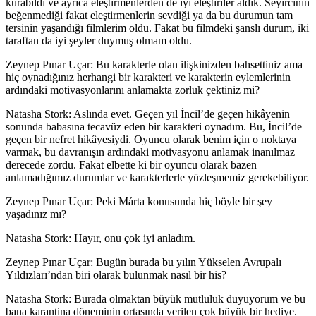
kurabildi ve ayrıca eleştirmenlerden de iyi eleştiriler aldık. Seyircinin
beğenmediği fakat eleştirmenlerin sevdiği ya da bu durumun tam
tersinin yaşandığı filmlerim oldu. Fakat bu filmdeki şanslı durum, iki
taraftan da iyi şeyler duymuş olmam oldu.
Zeynep Pınar Uçar: Bu karakterle olan ilişkinizden bahsettiniz ama
hiç oynadığınız herhangi bir karakteri ve karakterin eylemlerinin
ardındaki motivasyonlarını anlamakta zorluk çektiniz mi?
Natasha Stork:
Aslında evet. Geçen yıl İncil’de geçen hikâyenin
sonunda babasına tecavüz eden bir karakteri oynadım. Bu, İncil’de
geçen bir nefret hikâyesiydi. Oyuncu olarak benim için o noktaya
varmak, bu davranışın ardındaki motivasyonu anlamak inanılmaz
derecede zordu. Fakat elbette ki bir oyuncu olarak bazen
anlamadığımız durumlar ve karakterlerle yüzleşmemiz gerekebiliyor.
Zeynep Pınar Uçar: Peki Márta konusunda hiç böyle bir şey
yaşadınız mı?
Natasha Stork:
Hayır, onu çok iyi anladım.
Zeynep Pınar Uçar: Bugün burada bu yılın Yükselen Avrupalı
Yıldızları’ndan biri olarak bulunmak nasıl bir his?
Natasha Stork:
Burada olmaktan büyük mutluluk duyuyorum ve bu
bana karantina döneminin ortasında verilen çok büyük bir hediye.