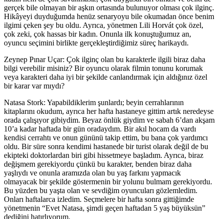
gerçek bile olmayan bir aşkın ortasında bulunuyor olması çok ilginç.
Hikâyeyi duyduğumda henüz senaryoyu bile okumadan önce benim
ilgimi çeken şey bu oldu. Ayrıca, yönetmen Lili Horvát çok özel,
çok zeki, çok hassas bir kadın. Onunla ilk konuştuğumuz an,
oyuncu seçimini birlikte gerçekleştirdiğimiz süreç harikaydı.
Zeynep Pınar Uçar: Çok ilginç olan bu karakterle ilgili biraz daha
bilgi verebilir misiniz? Bir oyuncu olarak filmin tonunu korumak
veya karakteri daha iyi bir şekilde canlandırmak için aldığınız özel
bir karar var mıydı?
Natasa Stork:
Yapabildiklerim şunlardı; beyin cerrahlarının
kitaplarını okudum, ayrıca her hafta hastaneye gittim artık neredeyse
orada çalışıyor gibiydim. Beyaz önlük giydim ve sabah 6’dan akşam
10’a kadar haftada bir gün oradaydım. Bir akıl hocam da vardı
kendisi cerrahtı ve onun gününü takip ettim, bu bana çok yardımcı
oldu. Bir süre sonra kendimi hastanede bir turist olarak değil de bu
ekipteki doktorlardan biri gibi hissetmeye başladım. Ayrıca, biraz
değişmem gerekiyordu çünkü bu karakter, benden biraz daha
yaşlıydı ve onunla aramızda olan bu yaş farkını yapmacık
olmayacak bir şekilde göstermenin bir yolunu bulmam gerekiyordu.
Bu yüzden bu yaşta olan ve sevdiğim oyuncuları gözlemledim.
Onları haftalarca izledim. Seçmelere bir hafta sonra gittiğimde
yönetmenin “Evet Natasa, şimdi geçen haftadan 5 yaş büyüksün”
dediğini hatırlıyorum.