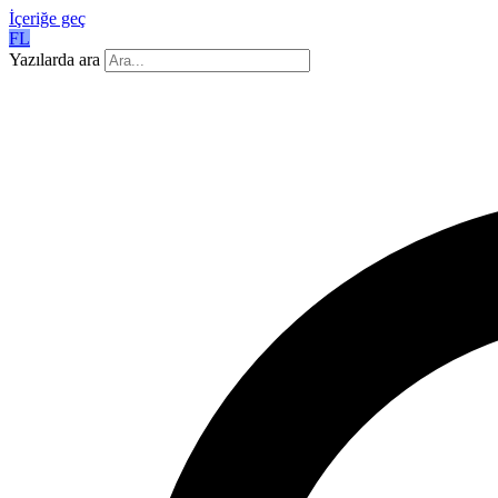
İçeriğe geç
FL
Yazılarda ara