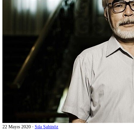
22 Mayıs 2020
·
Sıla Şahinöz