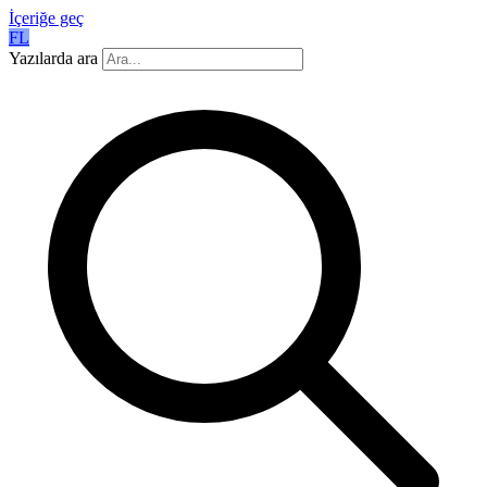
İçeriğe geç
FL
Yazılarda ara