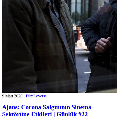
9 Mart 2020
·
FilmLoverss
Ajans: Corona Salgınının Sinema
Sektörüne Etkileri | Günlük #22