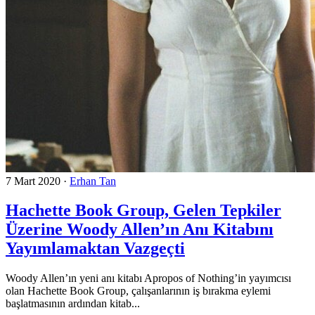
7 Mart 2020
·
Erhan Tan
Hachette Book Group, Gelen Tepkiler
Üzerine Woody Allen’ın Anı Kitabını
Yayımlamaktan Vazgeçti
Woody Allen’ın yeni anı kitabı Apropos of Nothing’in yayımcısı
olan Hachette Book Group, çalışanlarının iş bırakma eylemi
başlatmasının ardından kitab...