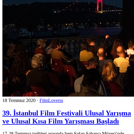
18 Temmuz 2020
·
FilmLoverss
39. İstanbul Film Festivali Ulusal Yarışma
ve Ulusal Kısa Film Yarışması Başladı
17-28 Temmuz tarihleri arasında hem Sakıp Sabancı Müzesi’nde