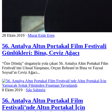
28 Ekim 2019
·
Murat Emir Eren
56. Antalya Altın Portakal Film Festivali
Günlükleri: Bina, Ceviz Ağacı
“Öze Dönüş” sloganıyla yola çıkan 56. Antalya Altın Portakal Film
Festivali’nin Ulusal Yarışması, Orçun Behram’ın Bina ve Faysal
Soysal’ın Ceviz Ağacı...
8 Ekim 2019
·
Sıla Şahinöz
56. Antalya Altın Portakal Film
Festivali’nde Altın Portakal İçin