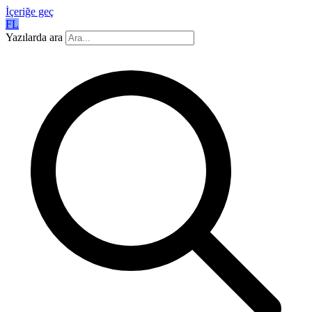
İçeriğe geç
FL
Yazılarda ara