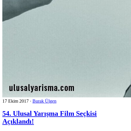
17 Ekim 2017
·
Burak Ülgen
54. Ulusal Yarışma Film Seçkisi
Açıklandı!