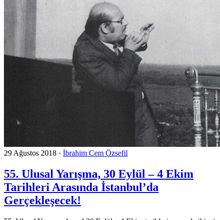
29 Ağustos 2018
·
İbrahim Cem Özsefil
55. Ulusal Yarışma, 30 Eylül – 4 Ekim
Tarihleri Arasında İstanbul’da
Gerçekleşecek!