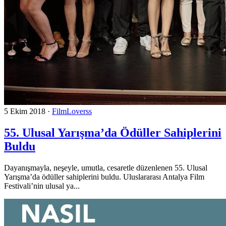
5 Ekim 2018
·
FilmLoverss
55. Ulusal Yarışma’da Ödüller Sahiplerini
Buldu
Dayanışmayla, neşeyle, umutla, cesaretle düzenlenen 55. Ulusal
Yarışma’da ödüller sahiplerini buldu. Uluslararası Antalya Film
Festivali’nin ulusal ya...