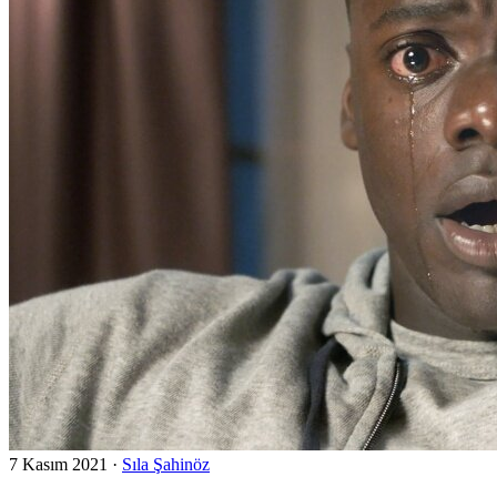
7 Kasım 2021
·
Sıla Şahinöz