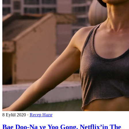
8 Eylül 2020
·
Recep Hazır
Bae Doo-Na ve Yoo Gong, Netflix’in The