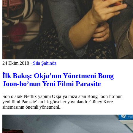
24 Ekim 2018
·
Sıla Şahinöz
İlk Bakış: Okja’nın Yönetmeni Bong
Joon-ho’nun Yeni Filmi Parasite
Son olarak Netflix yapımı Okja’ya imza atan Bong Joon-ho’nun
yeni filmi Parasite’tan ilk görseller yayınlandı. Güney Kore
sinemasının önemli yönetmenl...