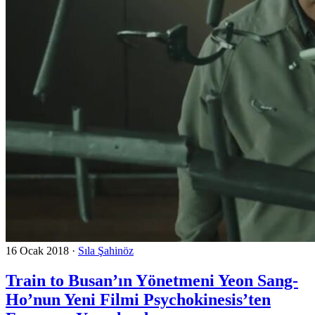
16 Ocak 2018
·
Sıla Şahinöz
Train to Busan’ın Yönetmeni Yeon Sang-
Ho’nun Yeni Filmi Psychokinesis’ten