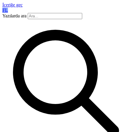
İçeriğe geç
FL
Yazılarda ara