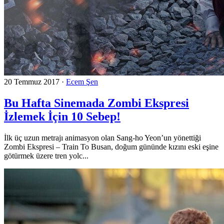
20 Temmuz 2017
·
Ecem Şen
Bu Hafta Sinemada Zombi Ekspresi
İzlemek İçin 10 Sebep!
İlk üç uzun metrajı animasyon olan Sang-ho Yeon’un yönettiği
Zombi Ekspresi – Train To Busan, doğum gününde kızını eski eşine
götürmek üzere tren yolc...