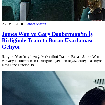
26 Eylül 2018
·
Janset Atacan
James Wan ve Gary Dauberman’ın İş
Birliğinde Train to Busan Uyarlaması
Geliyor
Sang-ho Yeon’ın yönettiği korku filmi Train to Busan, James Wan
ve Gary Dauberman’ın iş birliğinde yeniden beyazperdeye taşınıyor.
New Line Cinema, ba...