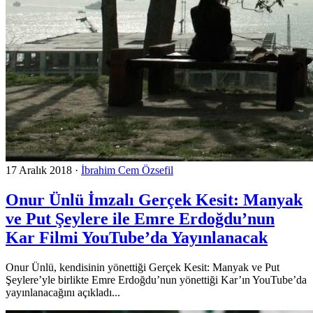
17 Aralık 2018
·
İbrahim Cem Özsefil
Onur Ünlü İmzalı Gerçek Kesit: Manyak
ve Put Şeylere ile Emre Erdoğdu’nun
Kar Filmi YouTube’da Yayınlanacak
Onur Ünlü, kendisinin yönettiği Gerçek Kesit: Manyak ve Put
Şeylere’yle birlikte Emre Erdoğdu’nun yönettiği Kar’ın YouTube’da
yayınlanacağını açıkladı...