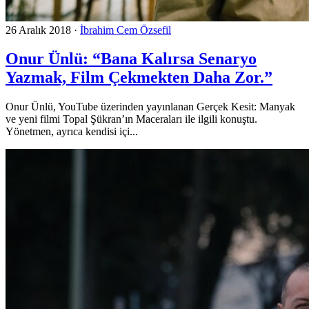
26 Aralık 2018
·
İbrahim Cem Özsefil
Onur Ünlü: “Bana Kalırsa Senaryo
Yazmak, Film Çekmekten Daha Zor.”
Onur Ünlü, YouTube üzerinden yayınlanan Gerçek Kesit: Manyak
ve yeni filmi Topal Şükran’ın Maceraları ile ilgili konuştu.
Yönetmen, ayrıca kendisi içi...