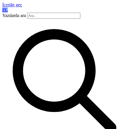
İçeriğe geç
FL
Yazılarda ara