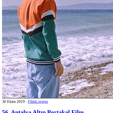
30 Ekim 2019
·
FilmLoverss
56. Antalya Altın Portakal Film