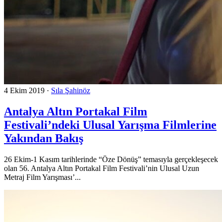
4 Ekim 2019
·
Sıla Şahinöz
Antalya Altın Portakal Film
Festivali’ndeki Ulusal Yarışma Filmlerine
Yakından Bakış
26 Ekim-1 Kasım tarihlerinde “Öze Dönüş” temasıyla gerçekleşecek
olan 56. Antalya Altın Portakal Film Festivali’nin Ulusal Uzun
Metraj Film Yarışması’...