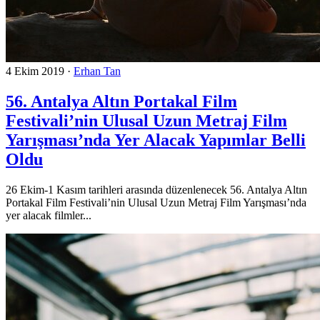
4 Ekim 2019
·
Erhan Tan
56. Antalya Altın Portakal Film
Festivali’nin Ulusal Uzun Metraj Film
Yarışması’nda Yer Alacak Yapımlar Belli
Oldu
26 Ekim-1 Kasım tarihleri arasında düzenlenecek 56. Antalya Altın
Portakal Film Festivali’nin Ulusal Uzun Metraj Film Yarışması’nda
yer alacak filmler...