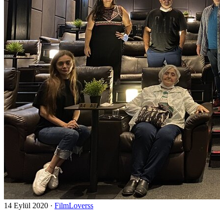
14 Eylül 2020
·
FilmLoverss