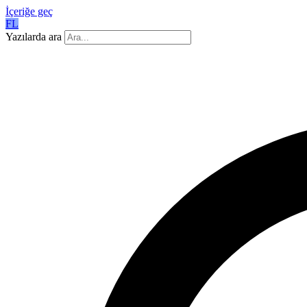
İçeriğe geç
FL
Yazılarda ara