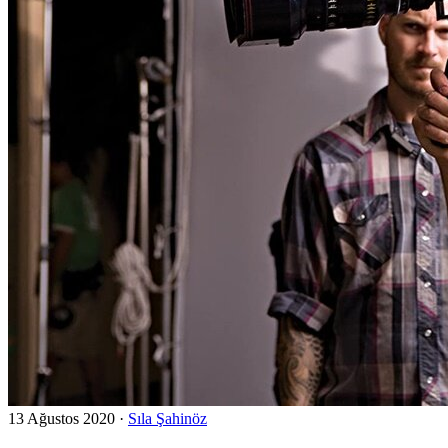
13 Ağustos 2020
·
Sıla Şahinöz