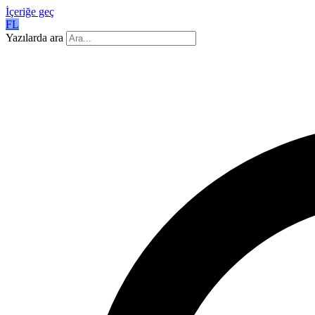
İçeriğe geç
FL
Yazılarda ara